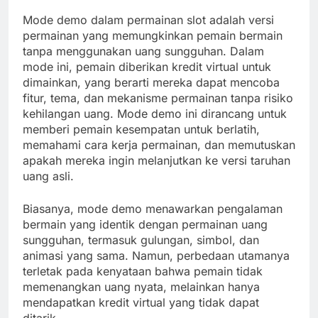
Mode demo dalam permainan slot adalah versi
permainan yang memungkinkan pemain bermain
tanpa menggunakan uang sungguhan. Dalam
mode ini, pemain diberikan kredit virtual untuk
dimainkan, yang berarti mereka dapat mencoba
fitur, tema, dan mekanisme permainan tanpa risiko
kehilangan uang. Mode demo ini dirancang untuk
memberi pemain kesempatan untuk berlatih,
memahami cara kerja permainan, dan memutuskan
apakah mereka ingin melanjutkan ke versi taruhan
uang asli.
Biasanya, mode demo menawarkan pengalaman
bermain yang identik dengan permainan uang
sungguhan, termasuk gulungan, simbol, dan
animasi yang sama. Namun, perbedaan utamanya
terletak pada kenyataan bahwa pemain tidak
memenangkan uang nyata, melainkan hanya
mendapatkan kredit virtual yang tidak dapat
ditarik.