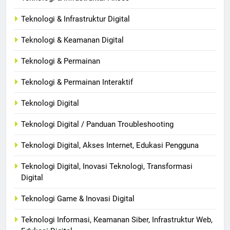
Teknologi & Infrastruktur Digital
Teknologi & Keamanan Digital
Teknologi & Permainan
Teknologi & Permainan Interaktif
Teknologi Digital
Teknologi Digital / Panduan Troubleshooting
Teknologi Digital, Akses Internet, Edukasi Pengguna
Teknologi Digital, Inovasi Teknologi, Transformasi
Digital
Teknologi Game & Inovasi Digital
Teknologi Informasi, Keamanan Siber, Infrastruktur Web,