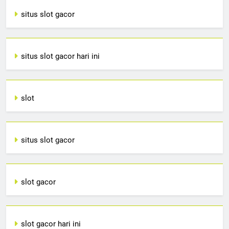
situs slot gacor
situs slot gacor hari ini
slot
situs slot gacor
slot gacor
slot gacor hari ini