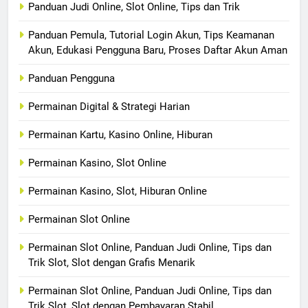
Panduan Judi Online, Slot Online, Tips dan Trik
Panduan Pemula, Tutorial Login Akun, Tips Keamanan
Akun, Edukasi Pengguna Baru, Proses Daftar Akun Aman
Panduan Pengguna
Permainan Digital & Strategi Harian
Permainan Kartu, Kasino Online, Hiburan
Permainan Kasino, Slot Online
Permainan Kasino, Slot, Hiburan Online
Permainan Slot Online
Permainan Slot Online, Panduan Judi Online, Tips dan
Trik Slot, Slot dengan Grafis Menarik
Permainan Slot Online, Panduan Judi Online, Tips dan
Trik Slot, Slot dengan Pembayaran Stabil