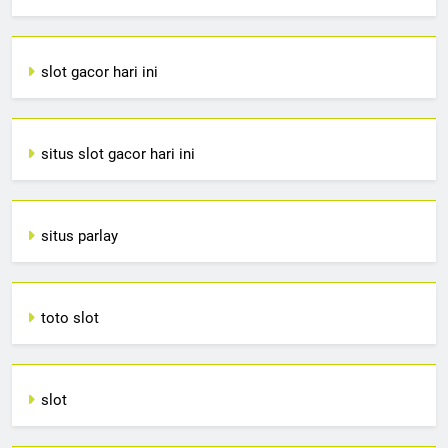
slot gacor hari ini
situs slot gacor hari ini
situs parlay
toto slot
slot