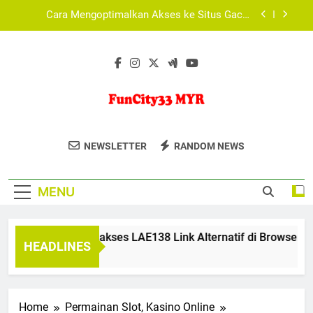
Skip
Media Teknologi dan Perkembangan Platform
to
Digital Global
content
Analisis Arsitektur Sistem Platform Tiara4D
dalam Infrastruktur Digital Modern
Tips Aman Mengakses LAE138 Link Alternatif di
Browser Modern
Cara Mengoptimalkan Akses ke Situs Gacor
Maxwin di HP agar Lebih Stabil dan Nyaman
FunCity33 MYR
FunCity33 MYR Menawarkan Berbagai
Media Teknologi dan Perkembangan Platform
NEWSLETTER
RANDOM NEWS
Digital Global
Permainan Judi Online Dengan Peluang
Analisis Arsitektur Sistem Platform Tiara4D
Menang Tinggi Dan Layanan
dalam Infrastruktur Digital Modern
MENU
Terpercaya.
Tips Aman Mengakses LAE138 Link Alternatif di Browser Mod
HEADLINES
3 Months Ago
Home
Permainan Slot, Kasino Online