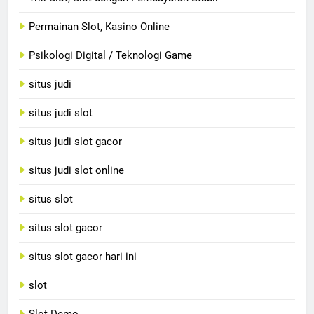
Permainan Slot, Kasino Online
Psikologi Digital / Teknologi Game
situs judi
situs judi slot
situs judi slot gacor
situs judi slot online
situs slot
situs slot gacor
situs slot gacor hari ini
slot
Slot Demo