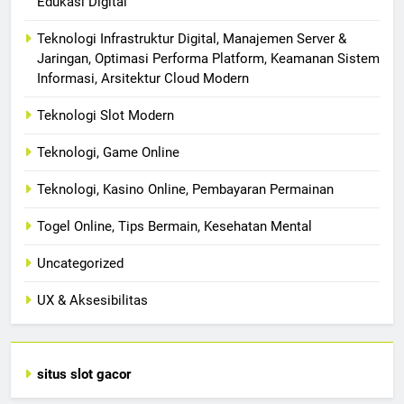
Edukasi Digital
Teknologi Infrastruktur Digital, Manajemen Server &
Jaringan, Optimasi Performa Platform, Keamanan Sistem
Informasi, Arsitektur Cloud Modern
Teknologi Slot Modern
Teknologi, Game Online
Teknologi, Kasino Online, Pembayaran Permainan
Togel Online, Tips Bermain, Kesehatan Mental
Uncategorized
UX & Aksesibilitas
situs slot gacor