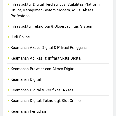
Infrastruktur Digital Terdistribusi,Stabilitas Platform
Online,Manajemen Sistem Modern,Solusi Akses
Profesional
Infrastruktur Teknologi & Observabilitas Sistem
Judi Online
Keamanan Akses Digital & Privasi Pengguna
Keamanan Aplikasi & Infrastruktur Digital
Keamanan Browser dan Akses Digital
Keamanan Digital
Keamanan Digital & Verifikasi Akses
Keamanan Digital, Teknologi, Slot Online
Keamanan Perjudian