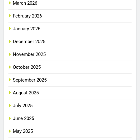
March 2026
February 2026
January 2026
December 2025
November 2025
October 2025
September 2025
August 2025
July 2025
June 2025
May 2025