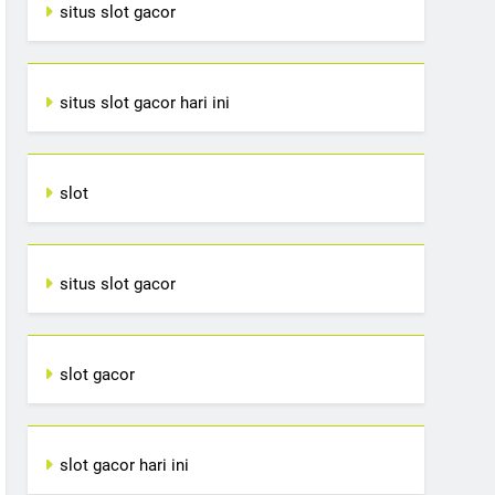
situs slot gacor
situs slot gacor hari ini
slot
situs slot gacor
slot gacor
slot gacor hari ini