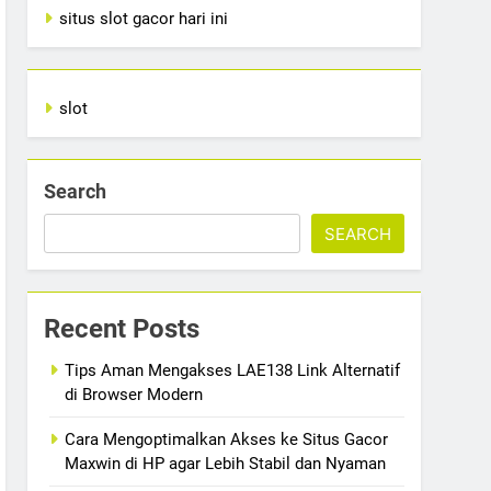
situs slot gacor hari ini
slot
Search
SEARCH
Recent Posts
Tips Aman Mengakses LAE138 Link Alternatif
di Browser Modern
Cara Mengoptimalkan Akses ke Situs Gacor
Maxwin di HP agar Lebih Stabil dan Nyaman