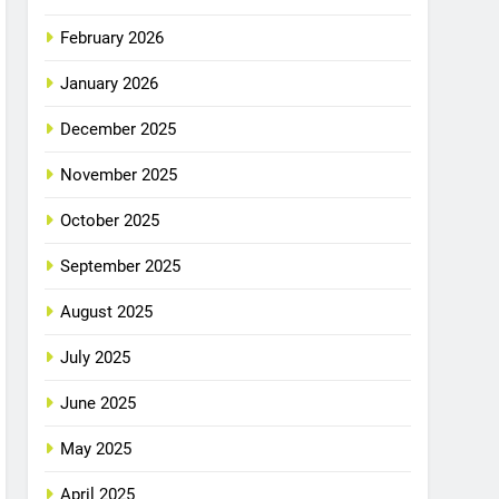
February 2026
January 2026
December 2025
November 2025
October 2025
September 2025
August 2025
July 2025
June 2025
May 2025
April 2025