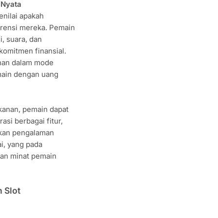
 Nyata
nilai apakah
erensi mereka. Pemain
, suara, dan
omitmen finansial.
nan dalam mode
main dengan uang
kanan, pemain dapat
si berbagai fitur,
ikan pengalaman
i, yang pada
dan minat pemain
 Slot