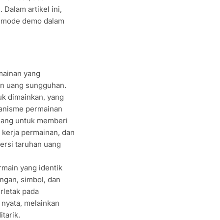
Dalam artikel ini,
i mode demo dalam
mainan yang
n uang sungguhan.
tuk dimainkan, yang
kanisme permainan
ncang untuk memberi
 kerja permainan, dan
ersi taruhan uang
main yang identik
gan, simbol, dan
rletak pada
nyata, melainkan
tarik.