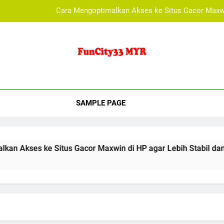
Cara Mengoptimalkan Akses ke Situs Gacor Maxwi
Media Teknologi dan 
Analisis Arsitektur Sistem Platform Tiar
City33 MYR
Tips Aman Mengakses LAE1
 MYR Menawarkan Berbagai Permainan Judi Online Dengan Pel
Cara Mengoptimalkan Akses ke Situs Gacor Maxwi
SAMPLE PAGE
Media Teknologi dan 
Analisis Arsitektur Sistem Platform Tiar
e Situs Gacor Maxwin di HP agar Lebih Stabil dan Nyaman