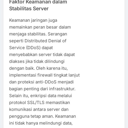
Faktor Keamanan dalam
Stabilitas Server
Keamanan jaringan juga
memainkan peran besar dalam
menjaga stabilitas. Serangan
seperti Distributed Denial of
Service (DDoS) dapat
menyebabkan server tidak dapat
diakses jika tidak dilindungi
dengan baik. Oleh karena itu,
implementasi firewall tingkat lanjut
dan proteksi anti-DDoS menjadi
bagian penting dari infrastruktur.
Selain itu, enkripsi data melalui
protokol SSL/TLS memastikan
komunikasi antara server dan
pengguna tetap aman. Keamanan
ini tidak hanya melindungi data,