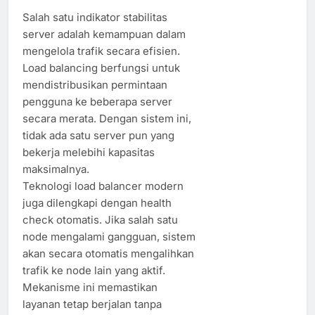
Salah satu indikator stabilitas
server adalah kemampuan dalam
mengelola trafik secara efisien.
Load balancing berfungsi untuk
mendistribusikan permintaan
pengguna ke beberapa server
secara merata. Dengan sistem ini,
tidak ada satu server pun yang
bekerja melebihi kapasitas
maksimalnya.
Teknologi load balancer modern
juga dilengkapi dengan health
check otomatis. Jika salah satu
node mengalami gangguan, sistem
akan secara otomatis mengalihkan
trafik ke node lain yang aktif.
Mekanisme ini memastikan
layanan tetap berjalan tanpa