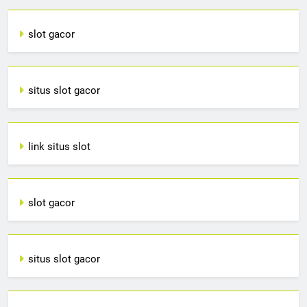
slot gacor
situs slot gacor
link situs slot
slot gacor
situs slot gacor