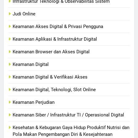
Infrastruktur Teknologi & Observabilitas Sistem
Judi Online
Keamanan Akses Digital & Privasi Pengguna
Keamanan Aplikasi & Infrastruktur Digital
Keamanan Browser dan Akses Digital
Keamanan Digital
Keamanan Digital & Verifikasi Akses
Keamanan Digital, Teknologi, Slot Online
Keamanan Perjudian
Keamanan Siber / Infrastruktur TI / Operasional Digital
Kesehatan & Kebugaran Gaya Hidup Produktif Nutrisi dan
Pola Makan Pengembangan Diri & Kesejahteraan