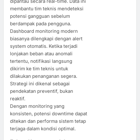
dipantau secara real-time. Data ini
membantu tim teknis mendeteksi
potensi gangguan sebelum
berdampak pada pengguna.
Dashboard monitoring modern
biasanya dilengkapi dengan alert
system otomatis. Ketika terjadi
lonjakan beban atau anomali
tertentu, notifikasi langsung
dikirim ke tim teknis untuk
dilakukan penanganan segera.
Strategi ini dikenal sebagai
pendekatan preventif, bukan
reaktif.
Dengan monitoring yang
konsisten, potensi downtime dapat
ditekan dan performa sistem tetap
terjaga dalam kondisi optimal.