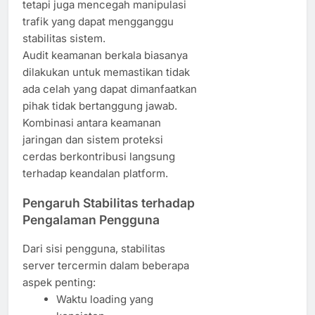
tetapi juga mencegah manipulasi
trafik yang dapat mengganggu
stabilitas sistem.
Audit keamanan berkala biasanya
dilakukan untuk memastikan tidak
ada celah yang dapat dimanfaatkan
pihak tidak bertanggung jawab.
Kombinasi antara keamanan
jaringan dan sistem proteksi
cerdas berkontribusi langsung
terhadap keandalan platform.
Pengaruh Stabilitas terhadap
Pengalaman Pengguna
Dari sisi pengguna, stabilitas
server tercermin dalam beberapa
aspek penting:
Waktu loading yang