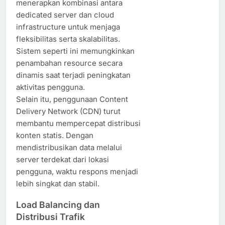
menerapkan kombinasi antara
dedicated server dan cloud
infrastructure untuk menjaga
fleksibilitas serta skalabilitas.
Sistem seperti ini memungkinkan
penambahan resource secara
dinamis saat terjadi peningkatan
aktivitas pengguna.
Selain itu, penggunaan Content
Delivery Network (CDN) turut
membantu mempercepat distribusi
konten statis. Dengan
mendistribusikan data melalui
server terdekat dari lokasi
pengguna, waktu respons menjadi
lebih singkat dan stabil.
Load Balancing dan
Distribusi Trafik