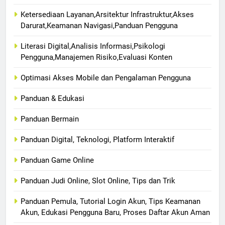
Ketersediaan Layanan,Arsitektur Infrastruktur,Akses
Darurat,Keamanan Navigasi,Panduan Pengguna
Literasi Digital,Analisis Informasi,Psikologi
Pengguna,Manajemen Risiko,Evaluasi Konten
Optimasi Akses Mobile dan Pengalaman Pengguna
Panduan & Edukasi
Panduan Bermain
Panduan Digital, Teknologi, Platform Interaktif
Panduan Game Online
Panduan Judi Online, Slot Online, Tips dan Trik
Panduan Pemula, Tutorial Login Akun, Tips Keamanan
Akun, Edukasi Pengguna Baru, Proses Daftar Akun Aman