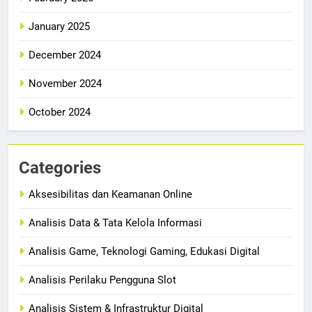
January 2025
December 2024
November 2024
October 2024
Categories
Aksesibilitas dan Keamanan Online
Analisis Data & Tata Kelola Informasi
Analisis Game, Teknologi Gaming, Edukasi Digital
Analisis Perilaku Pengguna Slot
Analisis Sistem & Infrastruktur Digital