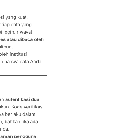
si yang kuat.
tiap data yang
i login, riwayat
ses atau dibaca oleh
lipun.
leh institusi
an bahwa data Anda
aan
autentikasi dua
un. Kode verifikasi
ya berlaku dalam
, bahkan jika ada
Anda.
laman pengguna
,