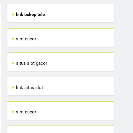
link bokep tele
slot gacor
situs slot gacor
link situs slot
slot gacor