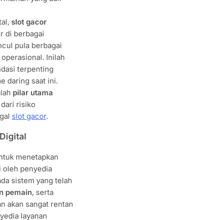
tal,
slot gacor
r di berbagai
cul pula berbagai
operasional. Inilah
dasi terpenting
e daring saat ini.
alah
pilar utama
ari risiko
egal
slot gacor
.
Digital
untuk menetapkan
i oleh penyedia
ada sistem yang telah
an pemain
, serta
an akan sangat rentan
nyedia layanan