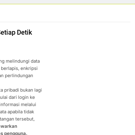
etiap Detik
ng melindungi data
berlapis, enkripsi
an perlindungan
a pribadi bukan lagi
lai dari login ke
informasi melalui
ta apabila tidak
tangan tersebut,
nawarkan
es pengguna.