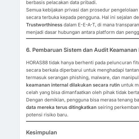
berbasis pelacakan data pribadi.
Semua kebijakan privasi dan prosedur pengelolaan
secara terbuka kepada pengguna. Hal ini sejalan d
Trustworthiness
dalam E-E-A-T, di mana transpara
menjadi dasar hubungan antara platform dan peng
6. Pembaruan Sistem dan Audit Keamanan 
HORAS88 tidak hanya berhenti pada peluncuran fit
secara berkala diperbarui untuk menghadapi tanta
termasuk serangan phishing, malware, dan manipul
keamanan internal dilakukan secara rutin
untuk me
celah yang bisa dimanfaatkan oleh pihak tidak ber
Dengan demikian, pengguna bisa merasa tenang 
data mereka terus ditingkatkan
seiring perkemban
potensi risiko baru.
Kesimpulan