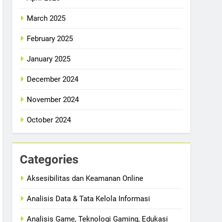
March 2025
February 2025
January 2025
December 2024
November 2024
October 2024
Categories
Aksesibilitas dan Keamanan Online
Analisis Data & Tata Kelola Informasi
Analisis Game, Teknologi Gaming, Edukasi