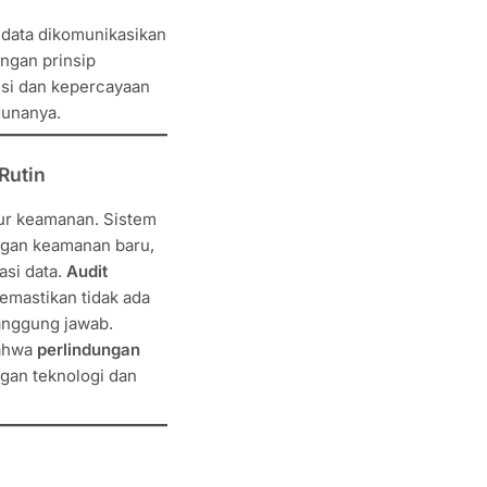
 data dikomunikasikan
engan prinsip
nsi dan kepercayaan
gunanya.
Rutin
ur keamanan. Sistem
ngan keamanan baru,
asi data.
Audit
mastikan tidak ada
tanggung jawab.
bahwa
perlindungan
gan teknologi dan