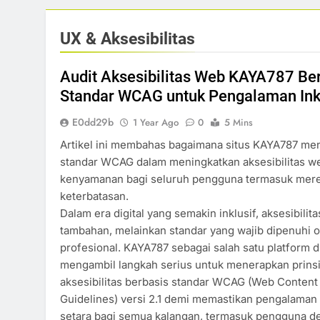
UX & Aksesibilitas
Audit Aksesibilitas Web KAYA787 Be
Standar WCAG untuk Pengalaman Ink
E0dd29b
1 Year Ago
0
5 Mins
Artikel ini membahas bagaimana situs KAYA787 m
standar WCAG dalam meningkatkan aksesibilitas w
kenyamanan bagi seluruh pengguna termasuk mere
keterbatasan.
Dalam era digital yang semakin inklusif, aksesibilita
tambahan, melainkan standar yang wajib dipenuhi o
profesional. KAYA787 sebagai salah satu platform d
mengambil langkah serius untuk menerapkan prinsi
aksesibilitas berbasis standar WCAG (Web Content 
Guidelines) versi 2.1 demi memastikan pengalama
setara bagi semua kalangan, termasuk pengguna de