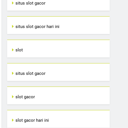
situs slot gacor
situs slot gacor hari ini
slot
situs slot gacor
slot gacor
slot gacor hari ini