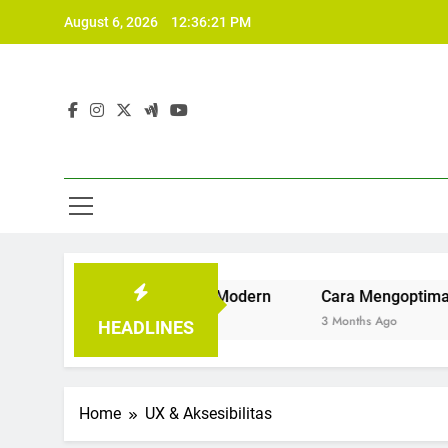
Skip
August 6, 2026
12:36:22 PM
to
content
Fun
FunCity33
atif di Browser Modern
Cara Mengoptimalkan Akses ke 
3 Months Ago
HEADLINES
Home
UX & Aksesibilitas