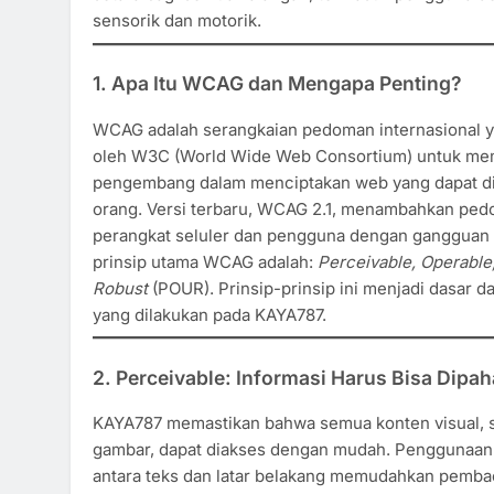
sensorik dan motorik.
1. Apa Itu WCAG dan Mengapa Penting?
WCAG adalah serangkaian pedoman internasional 
oleh W3C (World Wide Web Consortium) untuk me
pengembang dalam menciptakan web yang dapat d
orang. Versi terbaru, WCAG 2.1, menambahkan pedo
perangkat seluler dan pengguna dengan gangguan k
prinsip utama WCAG adalah:
Perceivable, Operable
Robust
(POUR). Prinsip-prinsip ini menjadi dasar dar
yang dilakukan pada KAYA787.
2. Perceivable: Informasi Harus Bisa Dip
KAYA787 memastikan bahwa semua konten visual, s
gambar, dapat diakses dengan mudah. Penggunaan 
antara teks dan latar belakang memudahkan pemb