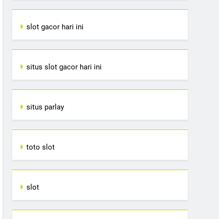
slot gacor hari ini
situs slot gacor hari ini
situs parlay
toto slot
slot