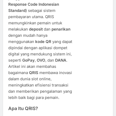
Response Code Indonesian
Standard)
sebagai sistem
pembayaran utama. QRIS
memungkinkan pemain untuk
melakukan
deposit
dan
penarikan
dengan mudah hanya
menggunakan
kode QR
yang dapat
dipindai dengan aplikasi dompet
digital yang mendukung sistem ini,
seperti
GoPay
,
OVO
, dan
DANA
.
Artikel ini akan membahas
bagaimana
QRIS
membawa inovasi
dalam dunia slot online,
meningkatkan efisiensi transaksi
dan memberikan pengalaman yang
lebih baik bagi para pemain.
Apa Itu QRIS?