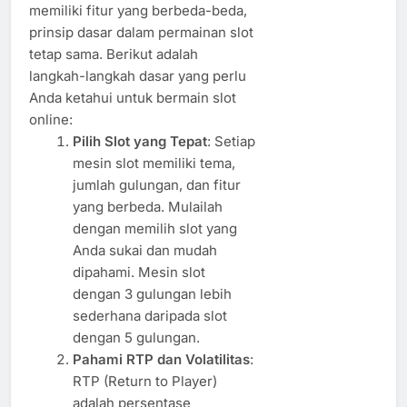
memiliki fitur yang berbeda-beda,
prinsip dasar dalam permainan slot
tetap sama. Berikut adalah
langkah-langkah dasar yang perlu
Anda ketahui untuk bermain slot
online:
Pilih Slot yang Tepat
: Setiap
mesin slot memiliki tema,
jumlah gulungan, dan fitur
yang berbeda. Mulailah
dengan memilih slot yang
Anda sukai dan mudah
dipahami. Mesin slot
dengan 3 gulungan lebih
sederhana daripada slot
dengan 5 gulungan.
Pahami RTP dan Volatilitas
:
RTP (Return to Player)
adalah persentase