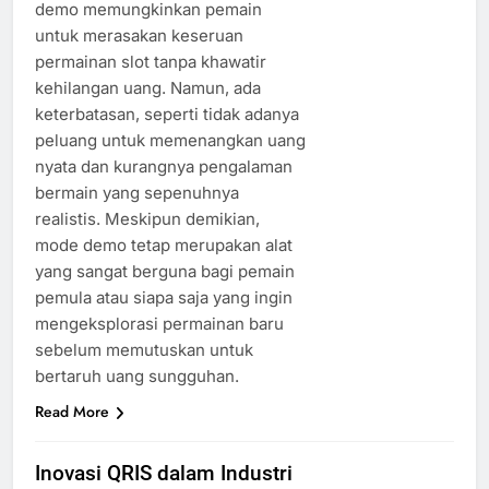
demo memungkinkan pemain
untuk merasakan keseruan
permainan slot tanpa khawatir
kehilangan uang. Namun, ada
keterbatasan, seperti tidak adanya
peluang untuk memenangkan uang
nyata dan kurangnya pengalaman
bermain yang sepenuhnya
realistis. Meskipun demikian,
mode demo tetap merupakan alat
yang sangat berguna bagi pemain
pemula atau siapa saja yang ingin
mengeksplorasi permainan baru
sebelum memutuskan untuk
bertaruh uang sungguhan.
Read More
Inovasi QRIS dalam Industri