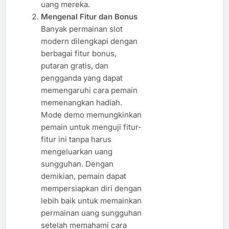
uang mereka.
Mengenal Fitur dan Bonus
Banyak permainan slot
modern dilengkapi dengan
berbagai fitur bonus,
putaran gratis, dan
pengganda yang dapat
memengaruhi cara pemain
memenangkan hadiah.
Mode demo memungkinkan
pemain untuk menguji fitur-
fitur ini tanpa harus
mengeluarkan uang
sungguhan. Dengan
demikian, pemain dapat
mempersiapkan diri dengan
lebih baik untuk memainkan
permainan uang sungguhan
setelah memahami cara