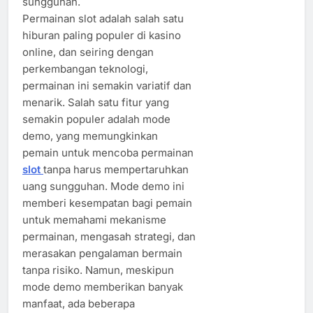
sungguhan.
Permainan slot adalah salah satu
hiburan paling populer di kasino
online, dan seiring dengan
perkembangan teknologi,
permainan ini semakin variatif dan
menarik. Salah satu fitur yang
semakin populer adalah mode
demo, yang memungkinkan
pemain untuk mencoba permainan
slot
tanpa harus mempertaruhkan
uang sungguhan. Mode demo ini
memberi kesempatan bagi pemain
untuk memahami mekanisme
permainan, mengasah strategi, dan
merasakan pengalaman bermain
tanpa risiko. Namun, meskipun
mode demo memberikan banyak
manfaat, ada beberapa