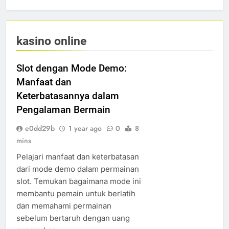
kasino online
Slot dengan Mode Demo:
Manfaat dan
Keterbatasannya dalam
Pengalaman Bermain
e0dd29b
1 year ago
0
8
mins
Pelajari manfaat dan keterbatasan
dari mode demo dalam permainan
slot. Temukan bagaimana mode ini
membantu pemain untuk berlatih
dan memahami permainan
sebelum bertaruh dengan uang