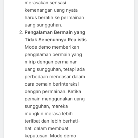
merasakan sensasi
kemenangan uang nyata
harus beralih ke permainan
uang sungguhan.
Pengalaman Bermain yang
Tidak Sepenuhnya Realistis
Mode demo memberikan
pengalaman bermain yang
mirip dengan permainan
uang sungguhan, tetapi ada
perbedaan mendasar dalam
cara pemain berinteraksi
dengan permainan. Ketika
pemain menggunakan uang
sungguhan, mereka
mungkin merasa lebih
terlibat dan lebih berhati-
hati dalam membuat
keputusan. Mode demo