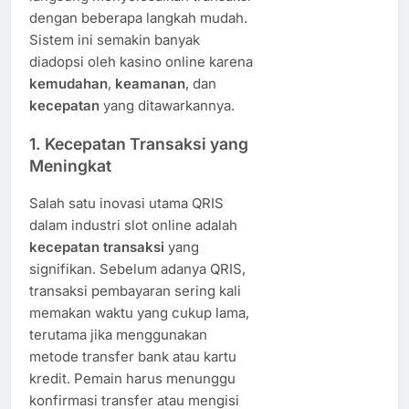
dengan beberapa langkah mudah.
Sistem ini semakin banyak
diadopsi oleh kasino online karena
kemudahan
,
keamanan
, dan
kecepatan
yang ditawarkannya.
1.
Kecepatan Transaksi yang
Meningkat
Salah satu inovasi utama QRIS
dalam industri slot online adalah
kecepatan transaksi
yang
signifikan. Sebelum adanya QRIS,
transaksi pembayaran sering kali
memakan waktu yang cukup lama,
terutama jika menggunakan
metode transfer bank atau kartu
kredit. Pemain harus menunggu
konfirmasi transfer atau mengisi