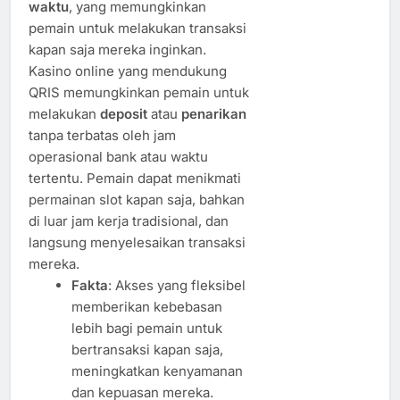
waktu
, yang memungkinkan
pemain untuk melakukan transaksi
kapan saja mereka inginkan.
Kasino online yang mendukung
QRIS memungkinkan pemain untuk
melakukan
deposit
atau
penarikan
tanpa terbatas oleh jam
operasional bank atau waktu
tertentu. Pemain dapat menikmati
permainan slot kapan saja, bahkan
di luar jam kerja tradisional, dan
langsung menyelesaikan transaksi
mereka.
Fakta
: Akses yang fleksibel
memberikan kebebasan
lebih bagi pemain untuk
bertransaksi kapan saja,
meningkatkan kenyamanan
dan kepuasan mereka.