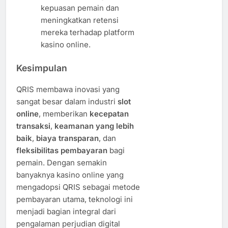
kepuasan pemain dan
meningkatkan retensi
mereka terhadap platform
kasino online.
Kesimpulan
QRIS membawa inovasi yang
sangat besar dalam industri
slot
online
, memberikan
kecepatan
transaksi
,
keamanan yang lebih
baik
,
biaya transparan
, dan
fleksibilitas pembayaran
bagi
pemain. Dengan semakin
banyaknya kasino online yang
mengadopsi QRIS sebagai metode
pembayaran utama, teknologi ini
menjadi bagian integral dari
pengalaman perjudian digital