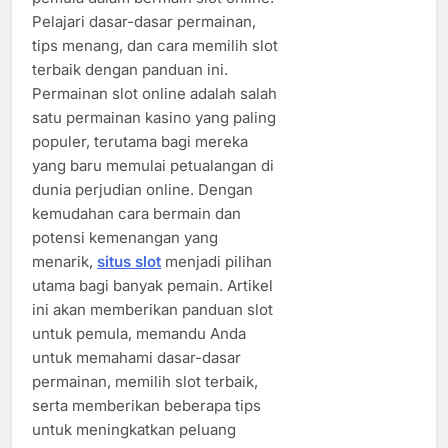
Pelajari dasar-dasar permainan,
tips menang, dan cara memilih slot
terbaik dengan panduan ini.
Permainan slot online adalah salah
satu permainan kasino yang paling
populer, terutama bagi mereka
yang baru memulai petualangan di
dunia perjudian online. Dengan
kemudahan cara bermain dan
potensi kemenangan yang
menarik,
situs slot
menjadi pilihan
utama bagi banyak pemain. Artikel
ini akan memberikan panduan slot
untuk pemula, memandu Anda
untuk memahami dasar-dasar
permainan, memilih slot terbaik,
serta memberikan beberapa tips
untuk meningkatkan peluang