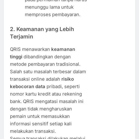
menunggu lama untuk
memproses pembayaran.
2.
Keamanan yang Lebih
Terjamin
QRIS menawarkan
keamanan
tinggi
dibandingkan dengan
metode pembayaran tradisional.
Salah satu masalah terbesar dalam
transaksi online adalah
risiko
kebocoran data
pribadi, seperti
nomor kartu kredit atau rekening
bank. QRIS mengatasi masalah ini
dengan tidak mengharuskan
pemain untuk memasukkan
informasi sensitif setiap kali
melakukan transaksi.
Semua transaksi dilakukan melalui