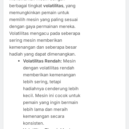
berbagai tingkat
volatilitas
, yang
memungkinkan pemain untuk
memilih mesin yang paling sesuai
dengan gaya permainan mereka.
Volatilitas mengacu pada seberapa
sering mesin memberikan
kemenangan dan seberapa besar
hadiah yang dapat dimenangkan.
Volatilitas Rendah:
Mesin
dengan volatilitas rendah
memberikan kemenangan
lebih sering, tetapi
hadiahnya cenderung lebih
kecil. Mesin ini cocok untuk
pemain yang ingin bermain
lebih lama dan meraih
kemenangan secara
konsisten.