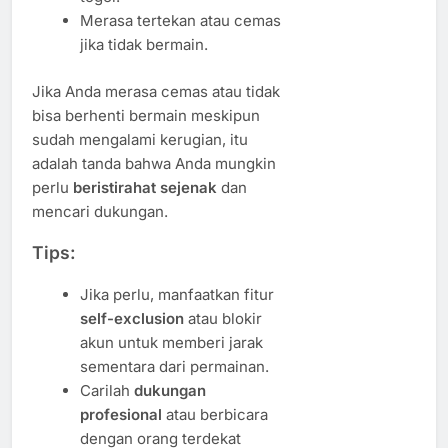
Merasa tertekan atau cemas
jika tidak bermain.
Jika Anda merasa cemas atau tidak
bisa berhenti bermain meskipun
sudah mengalami kerugian, itu
adalah tanda bahwa Anda mungkin
perlu
beristirahat sejenak
dan
mencari dukungan.
Tips:
Jika perlu, manfaatkan fitur
self-exclusion
atau blokir
akun untuk memberi jarak
sementara dari permainan.
Carilah
dukungan
profesional
atau berbicara
dengan orang terdekat