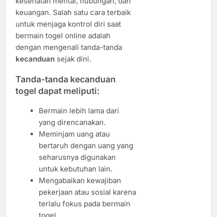
kesehatan mental, hubungan, dan
keuangan. Salah satu cara terbaik
untuk menjaga kontrol diri saat
bermain togel online adalah
dengan mengenali tanda-tanda
kecanduan
sejak dini.
Tanda-tanda kecanduan
togel dapat meliputi:
Bermain lebih lama dari
yang direncanakan.
Meminjam uang atau
bertaruh dengan uang yang
seharusnya digunakan
untuk kebutuhan lain.
Mengabaikan kewajiban
pekerjaan atau sosial karena
terlalu fokus pada bermain
togel.