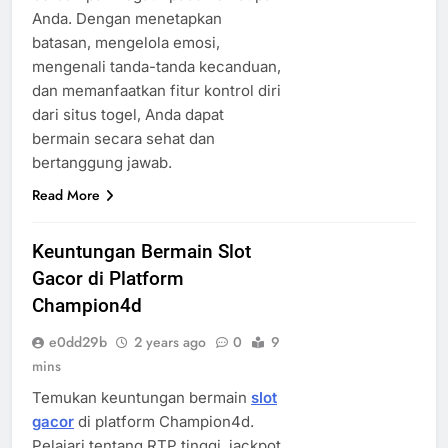
Anda. Dengan menetapkan
batasan, mengelola emosi,
mengenali tanda-tanda kecanduan,
dan memanfaatkan fitur kontrol diri
dari situs togel, Anda dapat
bermain secara sehat dan
bertanggung jawab.
Read More
Keuntungan Bermain Slot
Gacor di Platform
Champion4d
e0dd29b
2 years ago
0
9
mins
Temukan keuntungan bermain
slot
gacor
di platform Champion4d.
Pelajari tentang RTP tinggi, jackpot