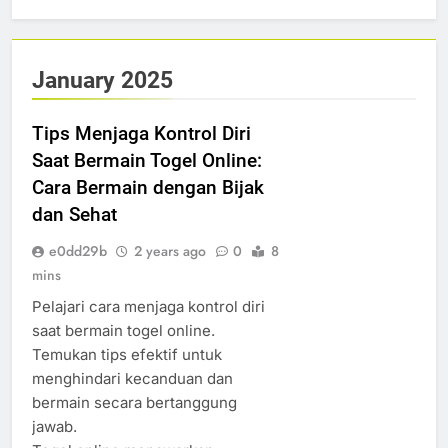
January 2025
Tips Menjaga Kontrol Diri
Saat Bermain Togel Online:
Cara Bermain dengan Bijak
dan Sehat
e0dd29b
2 years ago
0
8
mins
Pelajari cara menjaga kontrol diri
saat bermain togel online.
Temukan tips efektif untuk
menghindari kecanduan dan
bermain secara bertanggung
jawab.