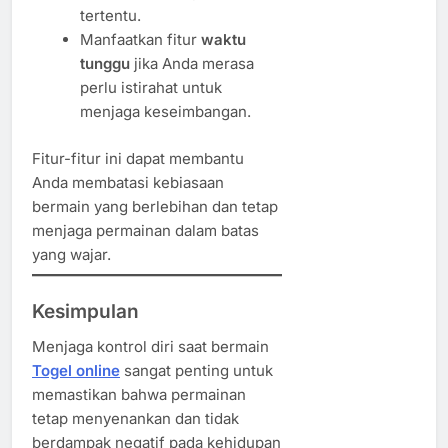
tertentu.
Manfaatkan fitur
waktu
tunggu
jika Anda merasa
perlu istirahat untuk
menjaga keseimbangan.
Fitur-fitur ini dapat membantu
Anda membatasi kebiasaan
bermain yang berlebihan dan tetap
menjaga permainan dalam batas
yang wajar.
Kesimpulan
Menjaga kontrol diri saat bermain
Togel online
sangat penting untuk
memastikan bahwa permainan
tetap menyenankan dan tidak
berdampak negatif pada kehidupan