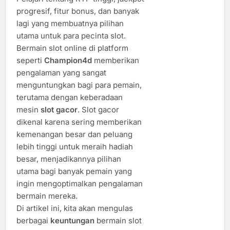
progresif, fitur bonus, dan banyak
lagi yang membuatnya pilihan
utama untuk para pecinta slot.
Bermain slot online di platform
seperti
Champion4d
memberikan
pengalaman yang sangat
menguntungkan bagi para pemain,
terutama dengan keberadaan
mesin
slot gacor
. Slot gacor
dikenal karena sering memberikan
kemenangan besar dan peluang
lebih tinggi untuk meraih hadiah
besar, menjadikannya pilihan
utama bagi banyak pemain yang
ingin mengoptimalkan pengalaman
bermain mereka.
Di artikel ini, kita akan mengulas
berbagai
keuntungan
bermain slot