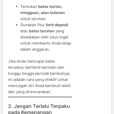
Tentukan
batas harian,
mingguan, atau bulanan
untuk taruhan.
Gunakan fitur
limit deposit
atau
batas taruhan
yang
disediakan oleh situs togel
untuk membantu Anda tetap
dalam anggaran.
Jika Anda mencapai batas
tersebut, berhenti bermain dan
tunggu hingga periode berikutnya.
Ini adalah cara yang efektif untuk
mencegah diri Anda bertaruh lebih
dari yang direncanakan.
2. Jangan Terlalu Terpaku
pada Kemenangan