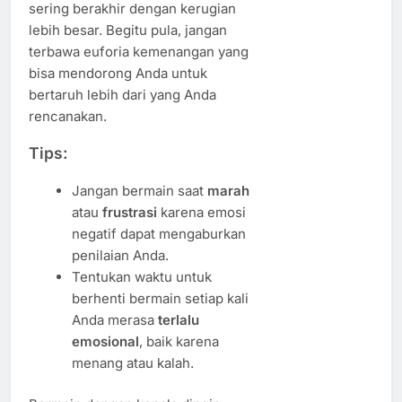
sering berakhir dengan kerugian
lebih besar. Begitu pula, jangan
terbawa euforia kemenangan yang
bisa mendorong Anda untuk
bertaruh lebih dari yang Anda
rencanakan.
Tips:
Jangan bermain saat
marah
atau
frustrasi
karena emosi
negatif dapat mengaburkan
penilaian Anda.
Tentukan waktu untuk
berhenti bermain setiap kali
Anda merasa
terlalu
emosional
, baik karena
menang atau kalah.