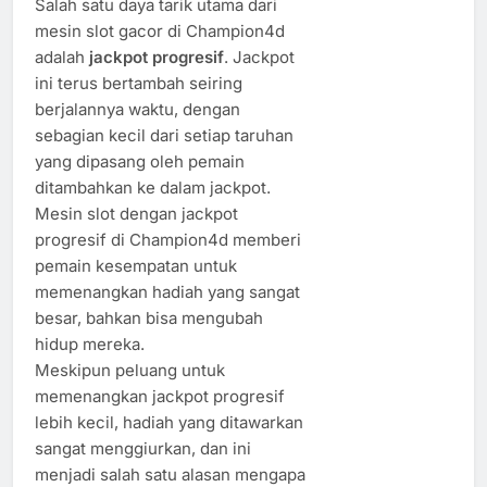
Salah satu daya tarik utama dari
mesin slot gacor di Champion4d
adalah
jackpot progresif
. Jackpot
ini terus bertambah seiring
berjalannya waktu, dengan
sebagian kecil dari setiap taruhan
yang dipasang oleh pemain
ditambahkan ke dalam jackpot.
Mesin slot dengan jackpot
progresif di Champion4d memberi
pemain kesempatan untuk
memenangkan hadiah yang sangat
besar, bahkan bisa mengubah
hidup mereka.
Meskipun peluang untuk
memenangkan jackpot progresif
lebih kecil, hadiah yang ditawarkan
sangat menggiurkan, dan ini
menjadi salah satu alasan mengapa