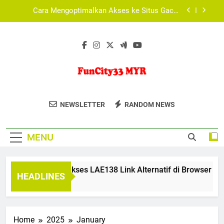
Skip
Media Teknologi dan Perkembangan Platform
to
Digital Global
content
Analisis Arsitektur Sistem Platform Tiara4D
dalam Infrastruktur Digital Modern
Tips Aman Mengakses LAE138 Link Alternatif di
Browser Modern
Cara Mengoptimalkan Akses ke Situs Gacor
Maxwin di HP agar Lebih Stabil dan Nyaman
FunCity33 MYR
FunCity33 MYR Menawarkan Berbagai
Media Teknologi dan Perkembangan Platform
NEWSLETTER
RANDOM NEWS
Digital Global
Permainan Judi Online Dengan Peluang
Analisis Arsitektur Sistem Platform Tiara4D
Menang Tinggi Dan Layanan
dalam Infrastruktur Digital Modern
MENU
Terpercaya.
ps Aman Mengakses LAE138 Link Alternatif di Browser Moder
HEADLINES
onths Ago
Home
2025
January