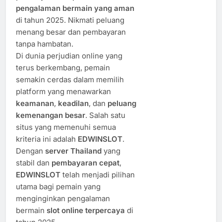
pengalaman bermain yang aman
di tahun 2025. Nikmati peluang
menang besar dan pembayaran
tanpa hambatan.
Di dunia perjudian online yang
terus berkembang, pemain
semakin cerdas dalam memilih
platform yang menawarkan
keamanan
,
keadilan
, dan
peluang
kemenangan besar
. Salah satu
situs yang memenuhi semua
kriteria ini adalah
EDWINSLOT
.
Dengan
server Thailand
yang
stabil dan
pembayaran cepat
,
EDWINSLOT
telah menjadi pilihan
utama bagi pemain yang
menginginkan pengalaman
bermain
slot online terpercaya
di