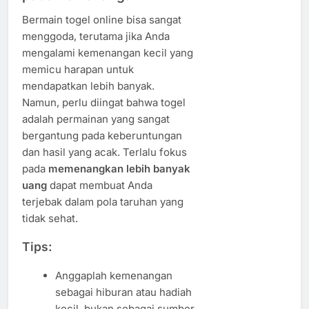
Bermain togel online bisa sangat
menggoda, terutama jika Anda
mengalami kemenangan kecil yang
memicu harapan untuk
mendapatkan lebih banyak.
Namun, perlu diingat bahwa togel
adalah permainan yang sangat
bergantung pada keberuntungan
dan hasil yang acak. Terlalu fokus
pada
memenangkan lebih banyak
uang
dapat membuat Anda
terjebak dalam pola taruhan yang
tidak sehat.
Tips:
Anggaplah kemenangan
sebagai hiburan atau hadiah
kecil, bukan sebagai sumber