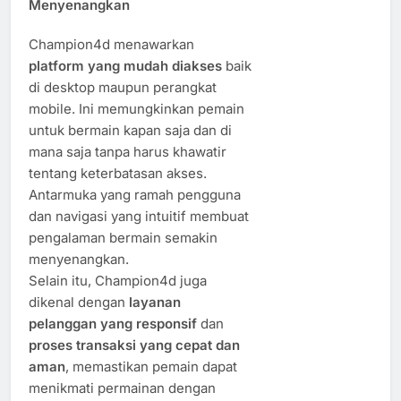
Menyenangkan
Champion4d menawarkan
platform yang mudah diakses
baik
di desktop maupun perangkat
mobile. Ini memungkinkan pemain
untuk bermain kapan saja dan di
mana saja tanpa harus khawatir
tentang keterbatasan akses.
Antarmuka yang ramah pengguna
dan navigasi yang intuitif membuat
pengalaman bermain semakin
menyenangkan.
Selain itu, Champion4d juga
dikenal dengan
layanan
pelanggan yang responsif
dan
proses transaksi yang cepat dan
aman
, memastikan pemain dapat
menikmati permainan dengan