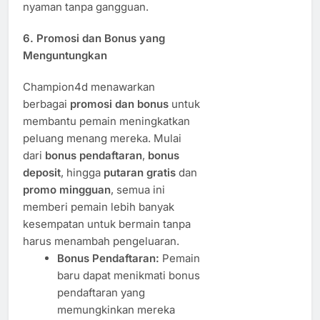
nyaman tanpa gangguan.
6.
Promosi dan Bonus yang
Menguntungkan
Champion4d menawarkan
berbagai
promosi dan bonus
untuk
membantu pemain meningkatkan
peluang menang mereka. Mulai
dari
bonus pendaftaran
,
bonus
deposit
, hingga
putaran gratis
dan
promo mingguan
, semua ini
memberi pemain lebih banyak
kesempatan untuk bermain tanpa
harus menambah pengeluaran.
Bonus Pendaftaran:
Pemain
baru dapat menikmati bonus
pendaftaran yang
memungkinkan mereka