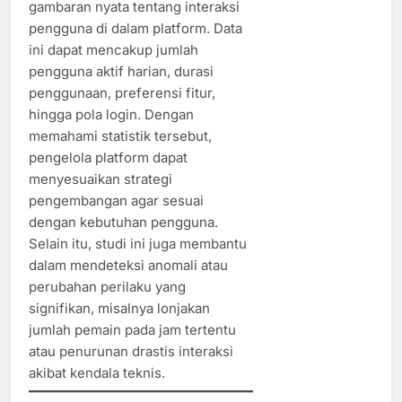
gambaran nyata tentang interaksi
pengguna di dalam platform. Data
ini dapat mencakup jumlah
pengguna aktif harian, durasi
penggunaan, preferensi fitur,
hingga pola login. Dengan
memahami statistik tersebut,
pengelola platform dapat
menyesuaikan strategi
pengembangan agar sesuai
dengan kebutuhan pengguna.
Selain itu, studi ini juga membantu
dalam mendeteksi anomali atau
perubahan perilaku yang
signifikan, misalnya lonjakan
jumlah pemain pada jam tertentu
atau penurunan drastis interaksi
akibat kendala teknis.