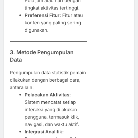
Pola jam atau hari dengan
tingkat aktivitas tertinggi.
Preferensi Fitur:
Fitur atau
konten yang paling sering
digunakan.
3. Metode Pengumpulan
Data
Pengumpulan data statistik pemain
dilakukan dengan berbagai cara,
antara lain:
Pelacakan Aktivitas:
Sistem mencatat setiap
interaksi yang dilakukan
pengguna, termasuk klik,
navigasi, dan waktu aktif.
Integrasi Analitik: