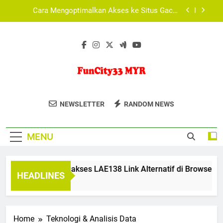
Maxwin di HP agar Lebih Stabil dan Nyaman
Skip
Media Teknologi dan Perkembangan Platform
to
Digital Global
content
Analisis Arsitektur Sistem Platform Tiara4D
dalam Infrastruktur Digital Modern
Tips Aman Mengakses LAE138 Link Alternatif di
Browser Modern
Cara Mengoptimalkan Akses ke Situs Gacor
Maxwin di HP agar Lebih Stabil dan Nyaman
FunCity33 MYR
FunCity33 MYR Menawarkan Berbagai
Media Teknologi dan Perkembangan Platform
NEWSLETTER
RANDOM NEWS
Digital Global
Permainan Judi Online Dengan Peluang
Menang Tinggi Dan Layanan
Analisis Arsitektur Sistem Platform Tiara4D
dalam Infrastruktur Digital Modern
MENU
Terpercaya.
Tips Aman Mengakses LAE138 Link Alternatif di Browser Mod
HEADLINES
3 Months Ago
Home
Teknologi & Analisis Data