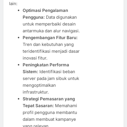
lain:
Optimasi Pengalaman
Pengguna:
Data digunakan
untuk memperbaiki desain
antarmuka dan alur navigasi.
Pengembangan Fitur Baru:
Tren dan kebutuhan yang
teridentifikasi menjadi dasar
inovasi fitur.
Peningkatan Performa
Sistem:
Identifikasi beban
server pada jam sibuk untuk
mengoptimalkan
infrastruktur.
Strategi Pemasaran yang
Tepat Sasaran:
Memahami
profil pengguna membantu
dalam membuat kampanye
yang relevan.