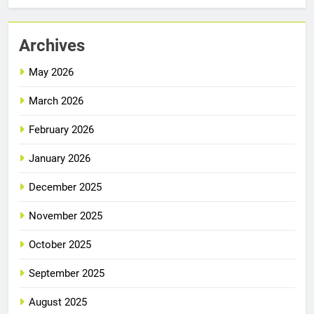
Archives
May 2026
March 2026
February 2026
January 2026
December 2025
November 2025
October 2025
September 2025
August 2025