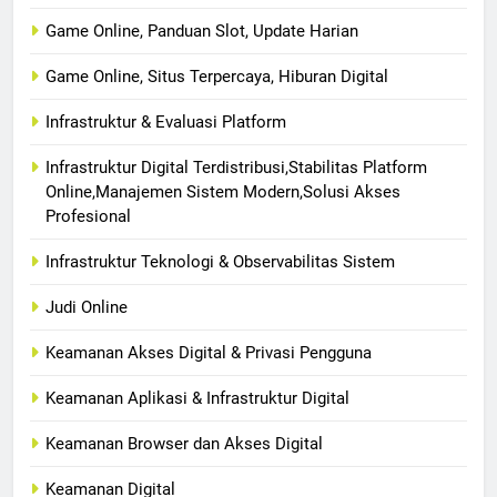
Game Online, Panduan Slot, Update Harian
Game Online, Situs Terpercaya, Hiburan Digital
Infrastruktur & Evaluasi Platform
Infrastruktur Digital Terdistribusi,Stabilitas Platform
Online,Manajemen Sistem Modern,Solusi Akses
Profesional
Infrastruktur Teknologi & Observabilitas Sistem
Judi Online
Keamanan Akses Digital & Privasi Pengguna
Keamanan Aplikasi & Infrastruktur Digital
Keamanan Browser dan Akses Digital
Keamanan Digital