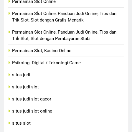
Permainan Slot Online
Permainan Slot Online, Panduan Judi Online, Tips dan
Trik Slot, Slot dengan Grafis Menarik
Permainan Slot Online, Panduan Judi Online, Tips dan
Trik Slot, Slot dengan Pembayaran Stabil
Permainan Slot, Kasino Online
Psikologi Digital / Teknologi Game
situs judi
situs judi slot
situs judi slot gacor
situs judi slot online
situs slot