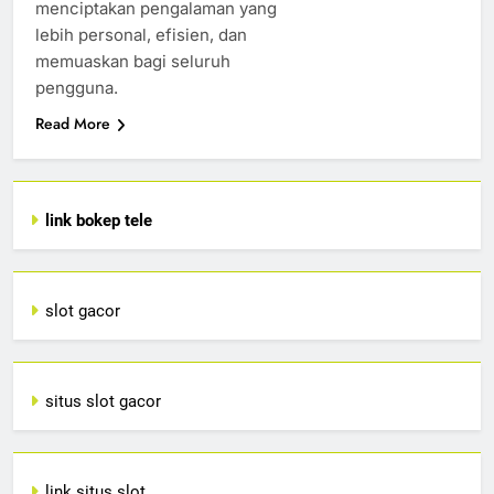
menciptakan pengalaman yang
lebih personal, efisien, dan
memuaskan bagi seluruh
pengguna.
Read More
link bokep tele
slot gacor
situs slot gacor
link situs slot