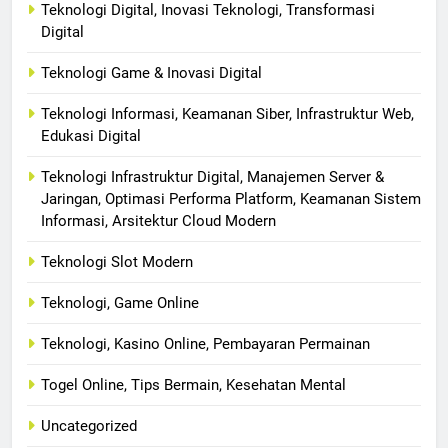
Teknologi Digital, Inovasi Teknologi, Transformasi
Digital
Teknologi Game & Inovasi Digital
Teknologi Informasi, Keamanan Siber, Infrastruktur Web,
Edukasi Digital
Teknologi Infrastruktur Digital, Manajemen Server &
Jaringan, Optimasi Performa Platform, Keamanan Sistem
Informasi, Arsitektur Cloud Modern
Teknologi Slot Modern
Teknologi, Game Online
Teknologi, Kasino Online, Pembayaran Permainan
Togel Online, Tips Bermain, Kesehatan Mental
Uncategorized