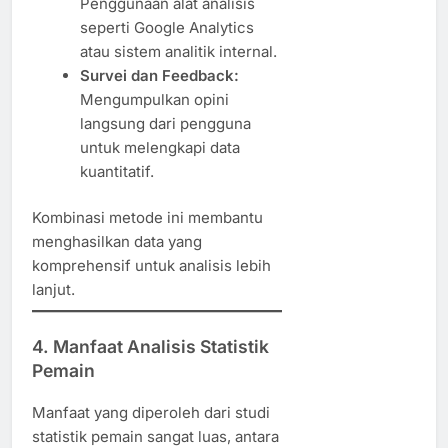
Penggunaan alat analisis
seperti Google Analytics
atau sistem analitik internal.
Survei dan Feedback:
Mengumpulkan opini
langsung dari pengguna
untuk melengkapi data
kuantitatif.
Kombinasi metode ini membantu
menghasilkan data yang
komprehensif untuk analisis lebih
lanjut.
4. Manfaat Analisis Statistik
Pemain
Manfaat yang diperoleh dari studi
statistik pemain sangat luas, antara