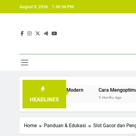
Skip
August 8, 2026
1:40:57 PM
to
content
Fun
FunCity33
natif di Browser Modern
Cara Mengoptimalkan Akses k
3 Months Ago
HEADLINES
Home
Panduan & Edukasi
Slot Gacor dan Pen