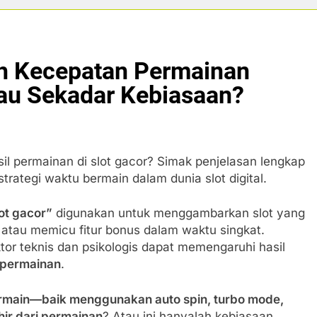
uh Kecepatan Permainan
tau Sekadar Kebiasaan?
 permainan di slot gacor? Simak penjelasan lengkap
trategi waktu bermain dalam dunia slot digital.
ot gacor”
digunakan untuk menggambarkan slot yang
atau memicu fitur bonus dalam waktu singkat.
r teknis dan psikologis dapat memengaruhi hasil
 permainan
.
rmain—baik menggunakan auto spin, turbo mode,
ir dari permainan
? Atau ini hanyalah kebiasaan