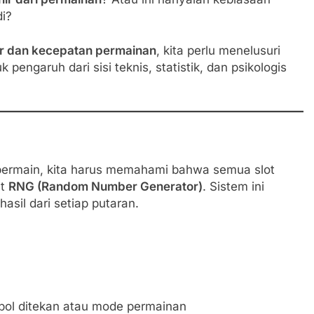
di?
or dan kecepatan permainan
, kita perlu menelusuri
 pengaruh dari sisi teknis, statistik, dan psikologis
ermain, kita harus memahami bahwa semua slot
ut
RNG (Random Number Generator)
. Sistem ini
sil dari setiap putaran.
bol ditekan atau mode permainan