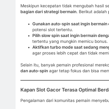
Meskipun kecepatan tidak mengubah hasil s
bagian dari strategi bermain
. Berikut adala
Gunakan auto-spin saat ingin bermain 
potensi slot tertentu.
Pilih slow spin saat ingin bermain den
tertentu yang mungkin memicu bonus.
Aktifkan turbo mode saat sedang meng
agar proses lebih cepat dan tidak me
Selain itu, banyak pemain profesional mere
dan auto-spin
agar tetap fokus dan bisa mem
Kapan Slot Gacor Terasa Optimal Ber
Pengalaman dari komunitas pemain menyebutk