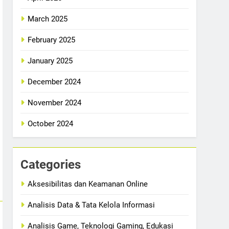
March 2025
February 2025
January 2025
December 2024
November 2024
October 2024
Categories
Aksesibilitas dan Keamanan Online
Analisis Data & Tata Kelola Informasi
Analisis Game, Teknologi Gaming, Edukasi