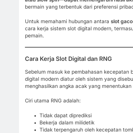
bermain yang terbentuk dari preferensi priba
Untuk memahami hubungan antara
slot gac
cara kerja sistem slot digital modern, termasuk
pemain.
Cara Kerja Slot Digital dan RNG
Sebelum masuk ke pembahasan kecepatan b
digital modern diatur oleh sistem yang diseb
menghasilkan angka acak yang menentukan ha
Ciri utama RNG adalah:
Tidak dapat diprediksi
Bekerja dalam milidetik
Tidak terpengaruh oleh kecepatan tom