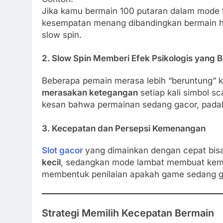
Jika kamu bermain 100 putaran dalam mode t
kesempatan menang dibandingkan bermain 
slow spin.
2.
Slow Spin Memberi Efek Psikologis yang 
Beberapa pemain merasa lebih “beruntung” k
merasakan ketegangan
setiap kali simbol s
kesan bahwa permainan sedang gacor, padahal
3.
Kecepatan dan Persepsi Kemenangan
Slot gacor
yang dimainkan dengan cepat bi
kecil
, sedangkan mode lambat membuat kemena
membentuk penilaian apakah game sedang ga
Strategi Memilih Kecepatan Bermain