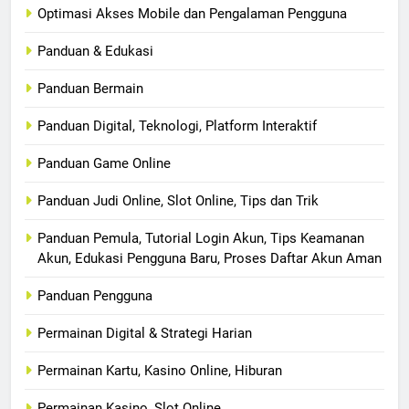
Optimasi Akses Mobile dan Pengalaman Pengguna
Panduan & Edukasi
Panduan Bermain
Panduan Digital, Teknologi, Platform Interaktif
Panduan Game Online
Panduan Judi Online, Slot Online, Tips dan Trik
Panduan Pemula, Tutorial Login Akun, Tips Keamanan
Akun, Edukasi Pengguna Baru, Proses Daftar Akun Aman
Panduan Pengguna
Permainan Digital & Strategi Harian
Permainan Kartu, Kasino Online, Hiburan
Permainan Kasino, Slot Online