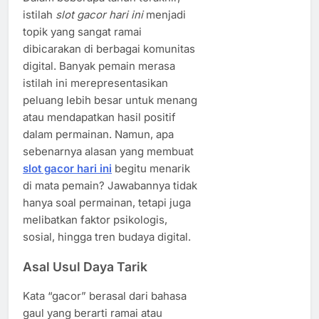
istilah
slot gacor hari ini
menjadi
topik yang sangat ramai
dibicarakan di berbagai komunitas
digital. Banyak pemain merasa
istilah ini merepresentasikan
peluang lebih besar untuk menang
atau mendapatkan hasil positif
dalam permainan. Namun, apa
sebenarnya alasan yang membuat
slot gacor hari ini
begitu menarik
di mata pemain? Jawabannya tidak
hanya soal permainan, tetapi juga
melibatkan faktor psikologis,
sosial, hingga tren budaya digital.
Asal Usul Daya Tarik
Kata “gacor” berasal dari bahasa
gaul yang berarti ramai atau