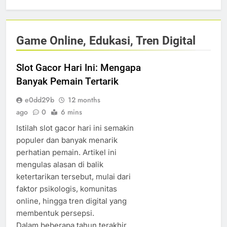
Game Online, Edukasi, Tren Digital
Slot Gacor Hari Ini: Mengapa
Banyak Pemain Tertarik
e0dd29b
12 months
ago
0
6 mins
Istilah slot gacor hari ini semakin
populer dan banyak menarik
perhatian pemain. Artikel ini
mengulas alasan di balik
ketertarikan tersebut, mulai dari
faktor psikologis, komunitas
online, hingga tren digital yang
membentuk persepsi.
Dalam beberapa tahun terakhir,