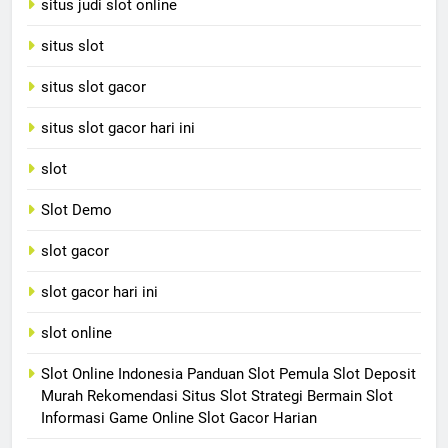
situs judi slot online
situs slot
situs slot gacor
situs slot gacor hari ini
slot
Slot Demo
slot gacor
slot gacor hari ini
slot online
Slot Online Indonesia Panduan Slot Pemula Slot Deposit
Murah Rekomendasi Situs Slot Strategi Bermain Slot
Informasi Game Online Slot Gacor Harian