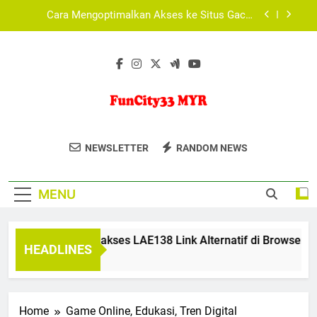
Maxwin di HP agar Lebih Stabil dan Nyaman
Skip
Media Teknologi dan Perkembangan Platform
to
Digital Global
content
Analisis Arsitektur Sistem Platform Tiara4D
dalam Infrastruktur Digital Modern
Tips Aman Mengakses LAE138 Link Alternatif di
Browser Modern
Cara Mengoptimalkan Akses ke Situs Gacor
Maxwin di HP agar Lebih Stabil dan Nyaman
FunCity33 MYR
FunCity33 MYR Menawarkan Berbagai
Media Teknologi dan Perkembangan Platform
NEWSLETTER
RANDOM NEWS
Digital Global
Permainan Judi Online Dengan Peluang
Menang Tinggi Dan Layanan
Analisis Arsitektur Sistem Platform Tiara4D
dalam Infrastruktur Digital Modern
MENU
Terpercaya.
Tips Aman Mengakses LAE138 Link Alternatif di Browser Mod
HEADLINES
3 Months Ago
Home
Game Online, Edukasi, Tren Digital