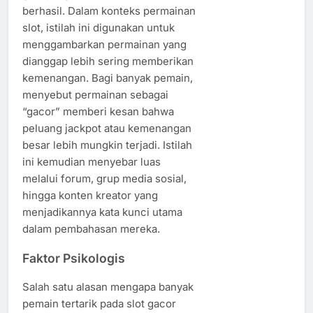
berhasil. Dalam konteks permainan
slot, istilah ini digunakan untuk
menggambarkan permainan yang
dianggap lebih sering memberikan
kemenangan. Bagi banyak pemain,
menyebut permainan sebagai
“gacor” memberi kesan bahwa
peluang jackpot atau kemenangan
besar lebih mungkin terjadi. Istilah
ini kemudian menyebar luas
melalui forum, grup media sosial,
hingga konten kreator yang
menjadikannya kata kunci utama
dalam pembahasan mereka.
Faktor Psikologis
Salah satu alasan mengapa banyak
pemain tertarik pada slot gacor