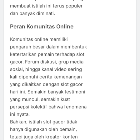
membuat istilah ini terus populer
dan banyak diminati.
Peran Komunitas Online
Komunitas online memiliki
pengaruh besar dalam membentuk
ketertarikan pemain terhadap slot
gacor. Forum diskusi, grup media
sosial, hingga kanal video sering
kali dipenuhi cerita kemenangan
yang dikaitkan dengan slot gacor
hari ini. Semakin banyak testimoni
yang muncul, semakin kuat
persepsi kolektif bahwa fenomena
ini nyata.
Bahkan, istilah slot gacor tidak
hanya digunakan oleh pemain,
tetapi juga oleh kreator konten