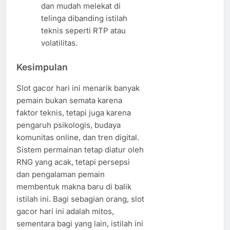
dan mudah melekat di
telinga dibanding istilah
teknis seperti RTP atau
volatilitas.
Kesimpulan
Slot gacor hari ini menarik banyak
pemain bukan semata karena
faktor teknis, tetapi juga karena
pengaruh psikologis, budaya
komunitas online, dan tren digital.
Sistem permainan tetap diatur oleh
RNG yang acak, tetapi persepsi
dan pengalaman pemain
membentuk makna baru di balik
istilah ini. Bagi sebagian orang, slot
gacor hari ini adalah mitos,
sementara bagi yang lain, istilah ini