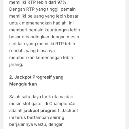
memiliki RTP lebih dari 97%.
Dengan RTP yang tinggi, pemain
memiliki peluang yang lebih besar
untuk memenangkan hadiah. Ini
memberi pemain keuntungan lebih
besar dibandingkan dengan mesin
slot lain yang memiliki RTP lebih
rendah, yang biasanya
memberikan kemenangan lebih
jarang.
2.
Jackpot Progresif yang
Menggiurkan
Salah satu daya tarik utama dari
mesin slot gacor di Champion4d
adalah
jackpot progresif
. Jackpot
ini terus bertambah seiring
berjalannya waktu, dengan