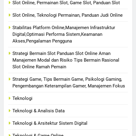
Slot Online, Permainan Slot, Game Slot, Panduan Slot
Slot Online, Teknologi Permainan, Panduan Judi Online
Stabilitas Platform Online,Manajemen Infrastruktur
Digital,Optimasi Performa Sistem,Keamanan
Akses,Pengalaman Pengguna
Strategi Bermain Slot Panduan Slot Online Aman
Manajemen Modal dan Risiko Tips Bermain Rasional
Slot Online Ramah Pemain
Strategi Game, Tips Bermain Game, Psikologi Gaming,
Pengembangan Keterampilan Gamer, Manajemen Fokus
Teknologi
Teknologi & Analisis Data
Teknologi & Arsitektur Sistem Digital
Teknologi & Game Online