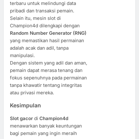
terbaru untuk melindungi data
pribadi dan transaksi pemain.
Selain itu, mesin slot di
Champion4d dilengkapi dengan
Random Number Generator (RNG)
yang memastikan hasil permainan
adalah acak dan adil, tanpa
manipulasi.
Dengan sistem yang adil dan aman,
pemain dapat merasa tenang dan
fokus sepenuhnya pada permainan
tanpa khawatir tentang integritas
atau privasi mereka.
Kesimpulan
Slot gacor
di
Champion4d
menawarkan banyak keuntungan
bagi pemain yang ingin meraih