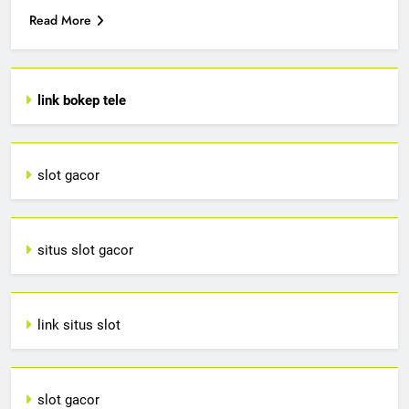
Read More
link bokep tele
slot gacor
situs slot gacor
link situs slot
slot gacor