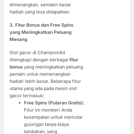
dimenangkan, semakin besar
hadiah yang bisa didapatkan.
3.
Fitur Bonus dan Free Spins
yang Meningkatkan Peluang
Menang
Slot gacor di Champion4d
dilengkapi dengan berbagai
fitur
bonus
yang meningkatkan peluang
pemain untuk memenangkan
hadiah lebih besar. Beberapa fitur
utama yang ada pada mesin slot
gacor termasuk:
Free Spins (Putaran Gratis):
Fitur ini memberi Anda
kesempatan untuk memutar
gulungan tanpa biaya
tambahan, yang