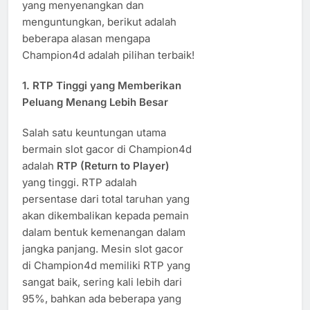
yang menyenangkan dan
menguntungkan, berikut adalah
beberapa alasan mengapa
Champion4d adalah pilihan terbaik!
1.
RTP Tinggi yang Memberikan
Peluang Menang Lebih Besar
Salah satu keuntungan utama
bermain slot gacor di Champion4d
adalah
RTP (Return to Player)
yang tinggi. RTP adalah
persentase dari total taruhan yang
akan dikembalikan kepada pemain
dalam bentuk kemenangan dalam
jangka panjang. Mesin slot gacor
di Champion4d memiliki RTP yang
sangat baik, sering kali lebih dari
95%, bahkan ada beberapa yang