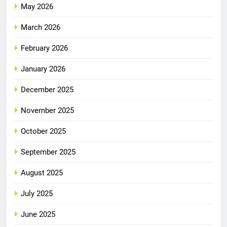
May 2026
March 2026
February 2026
January 2026
December 2025
November 2025
October 2025
September 2025
August 2025
July 2025
June 2025