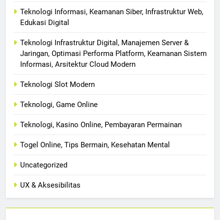
Teknologi Informasi, Keamanan Siber, Infrastruktur Web,
Edukasi Digital
Teknologi Infrastruktur Digital, Manajemen Server &
Jaringan, Optimasi Performa Platform, Keamanan Sistem
Informasi, Arsitektur Cloud Modern
Teknologi Slot Modern
Teknologi, Game Online
Teknologi, Kasino Online, Pembayaran Permainan
Togel Online, Tips Bermain, Kesehatan Mental
Uncategorized
UX & Aksesibilitas