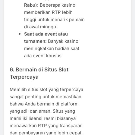
Rabu):
Beberapa kasino
memberikan RTP lebih
tinggi untuk menarik pemain
di awal minggu.
Saat ada event atau
turnamen:
Banyak kasino
meningkatkan hadiah saat
ada event khusus.
6. Bermain di Situs Slot
Terpercaya
Memilih situs slot yang terpercaya
sangat penting untuk memastikan
bahwa Anda bermain di platform
yang adil dan aman. Situs yang
memiliki lisensi resmi biasanya
menawarkan RTP yang transparan
dan pembayaran yang lebih cepat.