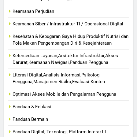
Keamanan Perjudian
Keamanan Siber / Infrastruktur TI / Operasional Digital
Kesehatan & Kebugaran Gaya Hidup Produktif Nutrisi dan
Pola Makan Pengembangan Diri & Kesejahteraan
Ketersediaan Layanan,Arsitektur Infrastruktur,Akses
Darurat,Keamanan Navigasi,Panduan Pengguna
Literasi Digital,Analisis Informasi,Psikologi
Pengguna,Manajemen Risiko,Evaluasi Konten
Optimasi Akses Mobile dan Pengalaman Pengguna
Panduan & Edukasi
Panduan Bermain
Panduan Digital, Teknologi, Platform Interaktif