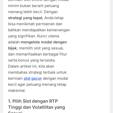
minim bukan berarti peluang
menang lebih kecil. Dengan
strategi yang tepat
, Anda tetap
bisa menikmati permainan dan
bahkan mendapatkan kemenangan
yang signifikan. Kunci utama
adalah
mengelola modal dengan
bijak
, memilih slot yang sesuai,
dan memanfaatkan berbagai fitur
serta bonus yang tersedia.
Dalam artikel ini, kita akan
membahas strategi terbaik untuk
bermain
slot gacor
dengan modal
kecil agar peluang menang tetap
maksimal.
1. Pilih Slot dengan RTP
Tinggi dan Volatilitas yang