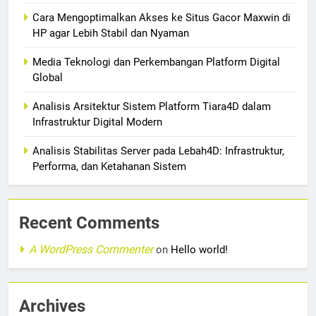
Cara Mengoptimalkan Akses ke Situs Gacor Maxwin di
HP agar Lebih Stabil dan Nyaman
Media Teknologi dan Perkembangan Platform Digital
Global
Analisis Arsitektur Sistem Platform Tiara4D dalam
Infrastruktur Digital Modern
Analisis Stabilitas Server pada Lebah4D: Infrastruktur,
Performa, dan Ketahanan Sistem
Recent Comments
A WordPress Commenter
on
Hello world!
Archives