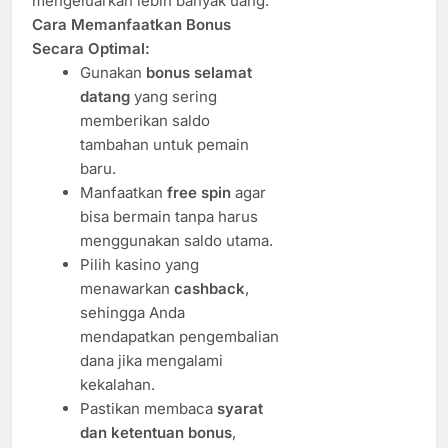
mengeluarkan lebih banyak uang.
Cara Memanfaatkan Bonus
Secara Optimal:
Gunakan
bonus selamat
datang
yang sering
memberikan saldo
tambahan untuk pemain
baru.
Manfaatkan
free spin
agar
bisa bermain tanpa harus
menggunakan saldo utama.
Pilih kasino yang
menawarkan
cashback
,
sehingga Anda
mendapatkan pengembalian
dana jika mengalami
kekalahan.
Pastikan membaca
syarat
dan ketentuan bonus
,