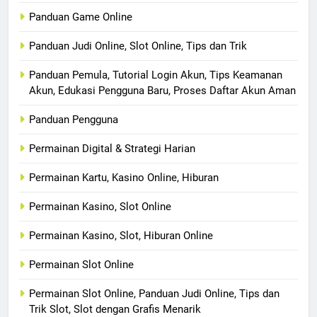
Panduan Game Online
Panduan Judi Online, Slot Online, Tips dan Trik
Panduan Pemula, Tutorial Login Akun, Tips Keamanan
Akun, Edukasi Pengguna Baru, Proses Daftar Akun Aman
Panduan Pengguna
Permainan Digital & Strategi Harian
Permainan Kartu, Kasino Online, Hiburan
Permainan Kasino, Slot Online
Permainan Kasino, Slot, Hiburan Online
Permainan Slot Online
Permainan Slot Online, Panduan Judi Online, Tips dan
Trik Slot, Slot dengan Grafis Menarik