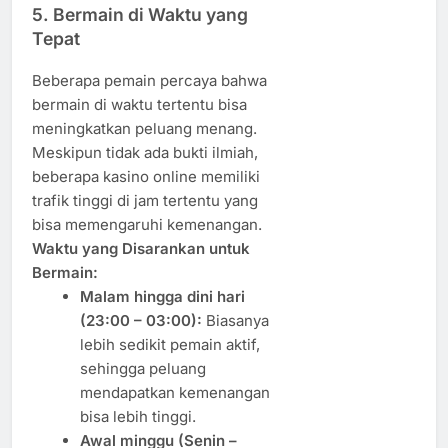
5. Bermain di Waktu yang
Tepat
Beberapa pemain percaya bahwa
bermain di waktu tertentu bisa
meningkatkan peluang menang.
Meskipun tidak ada bukti ilmiah,
beberapa kasino online memiliki
trafik tinggi di jam tertentu yang
bisa memengaruhi kemenangan.
Waktu yang Disarankan untuk
Bermain:
Malam hingga dini hari
(23:00 – 03:00):
Biasanya
lebih sedikit pemain aktif,
sehingga peluang
mendapatkan kemenangan
bisa lebih tinggi.
Awal minggu (Senin –