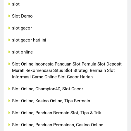
slot
Slot Demo
slot gacor
slot gacor hari ini
slot online
Slot Online Indonesia Panduan Slot Pemula Slot Deposit
Murah Rekomendasi Situs Slot Strategi Bermain Slot
Informasi Game Online Slot Gacor Harian
Slot Online, Champion4D, Slot Gacor
Slot Online, Kasino Online, Tips Bermain
Slot Online, Panduan Bermain Slot, Tips & Trik
Slot Online, Panduan Permainan, Casino Online