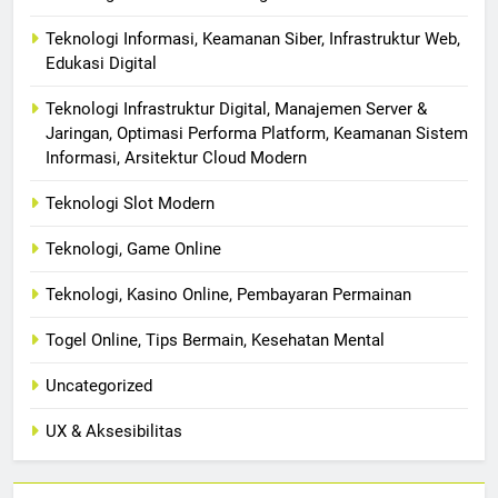
Teknologi Informasi, Keamanan Siber, Infrastruktur Web,
Edukasi Digital
Teknologi Infrastruktur Digital, Manajemen Server &
Jaringan, Optimasi Performa Platform, Keamanan Sistem
Informasi, Arsitektur Cloud Modern
Teknologi Slot Modern
Teknologi, Game Online
Teknologi, Kasino Online, Pembayaran Permainan
Togel Online, Tips Bermain, Kesehatan Mental
Uncategorized
UX & Aksesibilitas