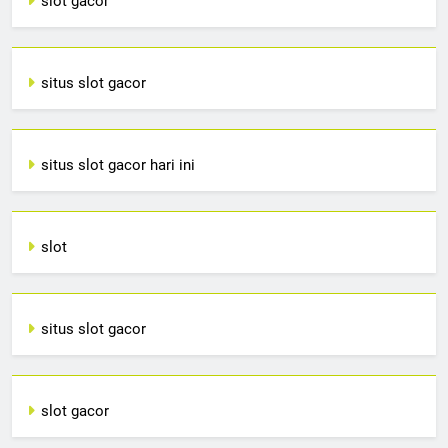
slot gacor
situs slot gacor
situs slot gacor hari ini
slot
situs slot gacor
slot gacor