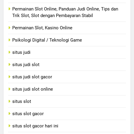
Permainan Slot Online, Panduan Judi Online, Tips dan
Trik Slot, Slot dengan Pembayaran Stabil
Permainan Slot, Kasino Online
Psikologi Digital / Teknologi Game
situs judi
situs judi slot
situs judi slot gacor
situs judi slot online
situs slot
situs slot gacor
situs slot gacor hari ini