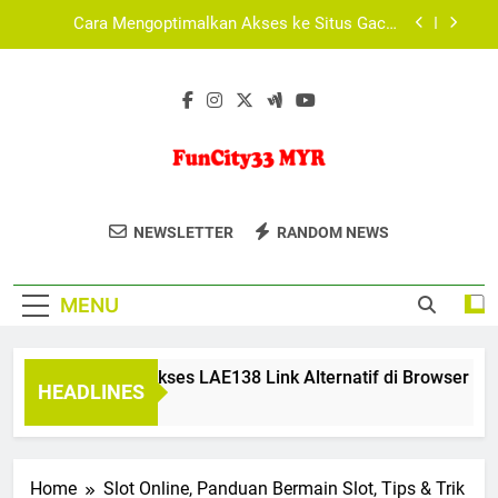
Skip
Media Teknologi dan Perkembangan Platform
to
Digital Global
content
Analisis Arsitektur Sistem Platform Tiara4D
dalam Infrastruktur Digital Modern
Tips Aman Mengakses LAE138 Link Alternatif di
Browser Modern
Cara Mengoptimalkan Akses ke Situs Gacor
Maxwin di HP agar Lebih Stabil dan Nyaman
FunCity33 MYR
FunCity33 MYR Menawarkan Berbagai
Media Teknologi dan Perkembangan Platform
NEWSLETTER
RANDOM NEWS
Digital Global
Permainan Judi Online Dengan Peluang
Analisis Arsitektur Sistem Platform Tiara4D
Menang Tinggi Dan Layanan
dalam Infrastruktur Digital Modern
MENU
Terpercaya.
ps Aman Mengakses LAE138 Link Alternatif di Browser Moder
HEADLINES
onths Ago
Home
Slot Online, Panduan Bermain Slot, Tips & Trik