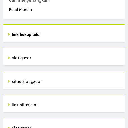
dan menyenangkan.
Read More
link bokep tele
slot gacor
situs slot gacor
link situs slot