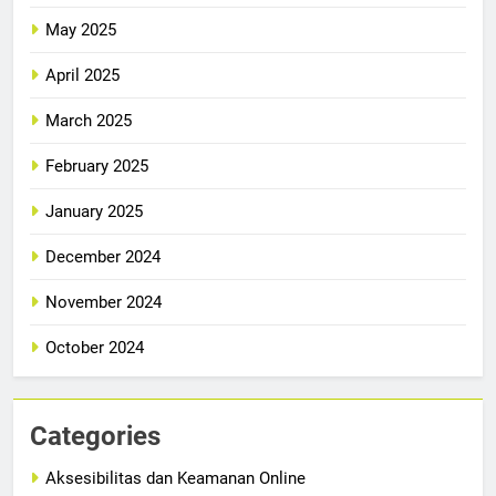
May 2025
April 2025
March 2025
February 2025
January 2025
December 2024
November 2024
October 2024
Categories
Aksesibilitas dan Keamanan Online