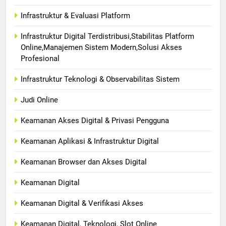
Infrastruktur & Evaluasi Platform
Infrastruktur Digital Terdistribusi,Stabilitas Platform
Online,Manajemen Sistem Modern,Solusi Akses
Profesional
Infrastruktur Teknologi & Observabilitas Sistem
Judi Online
Keamanan Akses Digital & Privasi Pengguna
Keamanan Aplikasi & Infrastruktur Digital
Keamanan Browser dan Akses Digital
Keamanan Digital
Keamanan Digital & Verifikasi Akses
Keamanan Digital, Teknologi, Slot Online