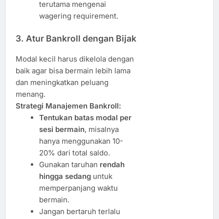
terutama mengenai
wagering requirement.
3. Atur Bankroll dengan Bijak
Modal kecil harus dikelola dengan
baik agar bisa bermain lebih lama
dan meningkatkan peluang
menang.
Strategi Manajemen Bankroll:
Tentukan batas modal per
sesi bermain
, misalnya
hanya menggunakan 10-
20% dari total saldo.
Gunakan taruhan
rendah
hingga sedang
untuk
memperpanjang waktu
bermain.
Jangan bertaruh terlalu