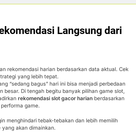
Rekomendasi Langsung dari
rkan rekomendasi harian berdasarkan data aktual. Cek
trategi yang lebih tepat.
ng “sedang bagus” hari ini bisa menjadi perbedaan
besar. Di tengah begitu banyak pilihan game slot,
adirkan
rekomendasi slot gacor harian
berdasarkan
an performa game.
gin menghindari tebak-tebakan dan lebih memilih
e yang akan dimainkan.