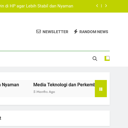
n di HP agar Lebih Stabil dan Nyaman
Perkembangan Platform Digital Global
a4D dalam Infrastruktur Digital Modern
NEWSLETTER
RANDOM NEWS
38 Link Alternatif di Browser Modern
uang Menang Tinggi Dan Layanan Terpercaya.
n di HP agar Lebih Stabil dan Nyaman
Perkembangan Platform Digital Global
a4D dalam Infrastruktur Digital Modern
Media Teknologi dan Perkembangan Platform Digital Globa
5 Months Ago
t