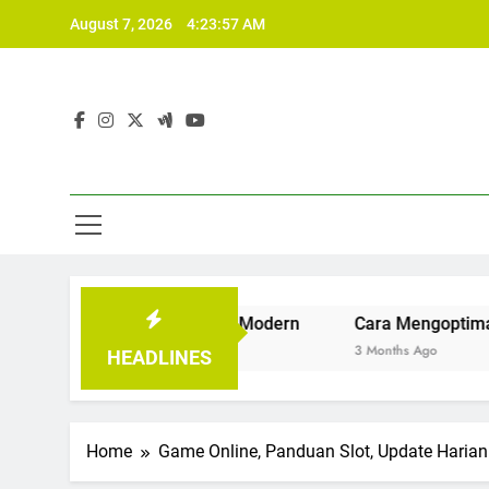
Skip
August 7, 2026
4:23:58 AM
to
content
Fun
FunCity33
rnatif di Browser Modern
Cara Mengoptimalkan Akses k
3 Months Ago
HEADLINES
Home
Game Online, Panduan Slot, Update Harian