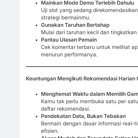
Mainkan Mode Demo Terlebih Dahulu
Uji slot yang sedang direkomendasikan
strategi bermainmu.
Gunakan Taruhan Bertahap
Mulai dari taruhan kecil dan tingkatka
Pantau Ulasan Pemain
Cek komentar terbaru untuk melihat apa
menurun performanya.
Keuntungan Mengikuti Rekomendasi Harian C
Menghemat Waktu dalam Memilih Ga
Kamu tak perlu membuka satu per satu
daftar rekomendasi.
Pendekatan Data, Bukan Tebakan
Bermain dengan dasar informasi real-t
efisien.