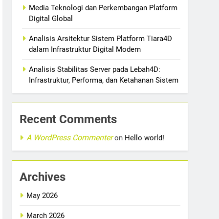
Media Teknologi dan Perkembangan Platform
Digital Global
Analisis Arsitektur Sistem Platform Tiara4D
dalam Infrastruktur Digital Modern
Analisis Stabilitas Server pada Lebah4D:
Infrastruktur, Performa, dan Ketahanan Sistem
Recent Comments
A WordPress Commenter
on
Hello world!
Archives
May 2026
March 2026