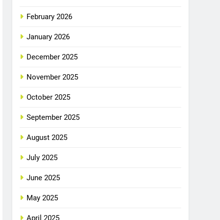
February 2026
January 2026
December 2025
November 2025
October 2025
September 2025
August 2025
July 2025
June 2025
May 2025
April 2025