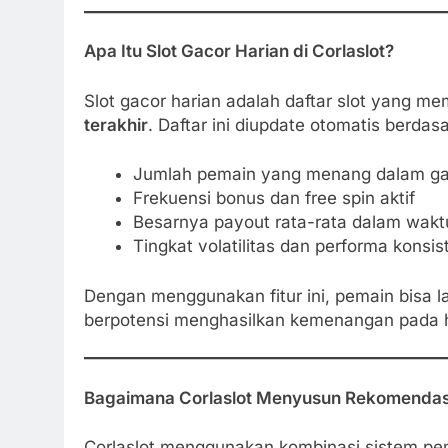
Apa Itu Slot Gacor Harian di Corlaslot?
Slot gacor harian adalah daftar slot yang mem
terakhir
. Daftar ini diupdate otomatis berdasa
Jumlah pemain yang menang dalam ga
Frekuensi bonus dan free spin aktif
Besarnya payout rata-rata dalam wakt
Tingkat volatilitas dan performa konsis
Dengan menggunakan fitur ini, pemain bisa l
berpotensi menghasilkan kemenangan pada ha
Bagaimana Corlaslot Menyusun Rekomendasi
Corlaslot menggunakan kombinasi sistem pe