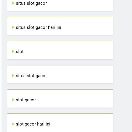
situs slot gacor
situs slot gacor hari ini
slot
situs slot gacor
slot gacor
slot gacor hari ini