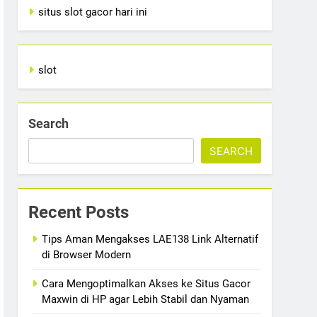
situs slot gacor hari ini
slot
Search
SEARCH
Recent Posts
Tips Aman Mengakses LAE138 Link Alternatif
di Browser Modern
Cara Mengoptimalkan Akses ke Situs Gacor
Maxwin di HP agar Lebih Stabil dan Nyaman