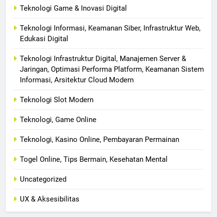
Teknologi Game & Inovasi Digital
Teknologi Informasi, Keamanan Siber, Infrastruktur Web,
Edukasi Digital
Teknologi Infrastruktur Digital, Manajemen Server &
Jaringan, Optimasi Performa Platform, Keamanan Sistem
Informasi, Arsitektur Cloud Modern
Teknologi Slot Modern
Teknologi, Game Online
Teknologi, Kasino Online, Pembayaran Permainan
Togel Online, Tips Bermain, Kesehatan Mental
Uncategorized
UX & Aksesibilitas