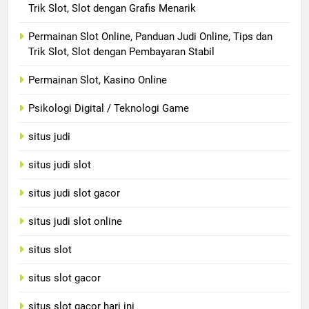
Trik Slot, Slot dengan Grafis Menarik
Permainan Slot Online, Panduan Judi Online, Tips dan
Trik Slot, Slot dengan Pembayaran Stabil
Permainan Slot, Kasino Online
Psikologi Digital / Teknologi Game
situs judi
situs judi slot
situs judi slot gacor
situs judi slot online
situs slot
situs slot gacor
situs slot gacor hari ini