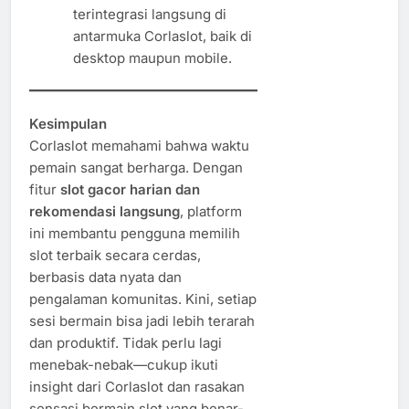
terintegrasi langsung di
antarmuka Corlaslot, baik di
desktop maupun mobile.
Kesimpulan
Corlaslot memahami bahwa waktu
pemain sangat berharga. Dengan
fitur
slot gacor harian dan
rekomendasi langsung
, platform
ini membantu pengguna memilih
slot terbaik secara cerdas,
berbasis data nyata dan
pengalaman komunitas. Kini, setiap
sesi bermain bisa jadi lebih terarah
dan produktif. Tidak perlu lagi
menebak-nebak—cukup ikuti
insight dari Corlaslot dan rasakan
sensasi bermain slot yang benar-