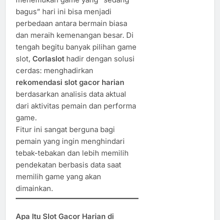
bagus” hari ini bisa menjadi
perbedaan antara bermain biasa
dan meraih kemenangan besar. Di
tengah begitu banyak pilihan game
slot,
Corlaslot
hadir dengan solusi
cerdas: menghadirkan
rekomendasi slot gacor harian
berdasarkan analisis data aktual
dari aktivitas pemain dan performa
game.
Fitur ini sangat berguna bagi
pemain yang ingin menghindari
tebak-tebakan dan lebih memilih
pendekatan berbasis data saat
memilih game yang akan
dimainkan.
Apa Itu Slot Gacor Harian di