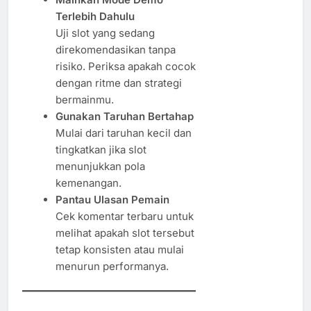
Terlebih Dahulu
Uji slot yang sedang
direkomendasikan tanpa
risiko. Periksa apakah cocok
dengan ritme dan strategi
bermainmu.
Gunakan Taruhan Bertahap
Mulai dari taruhan kecil dan
tingkatkan jika slot
menunjukkan pola
kemenangan.
Pantau Ulasan Pemain
Cek komentar terbaru untuk
melihat apakah slot tersebut
tetap konsisten atau mulai
menurun performanya.