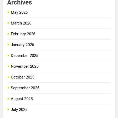
Archives
May 2026
March 2026
February 2026
January 2026
December 2025
November 2025
October 2025
September 2025
August 2025
July 2025