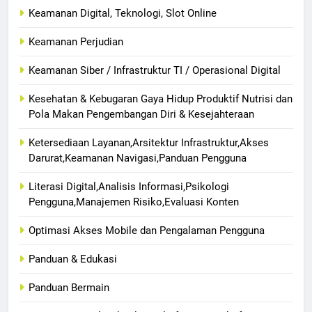
Keamanan Digital, Teknologi, Slot Online
Keamanan Perjudian
Keamanan Siber / Infrastruktur TI / Operasional Digital
Kesehatan & Kebugaran Gaya Hidup Produktif Nutrisi dan
Pola Makan Pengembangan Diri & Kesejahteraan
Ketersediaan Layanan,Arsitektur Infrastruktur,Akses
Darurat,Keamanan Navigasi,Panduan Pengguna
Literasi Digital,Analisis Informasi,Psikologi
Pengguna,Manajemen Risiko,Evaluasi Konten
Optimasi Akses Mobile dan Pengalaman Pengguna
Panduan & Edukasi
Panduan Bermain