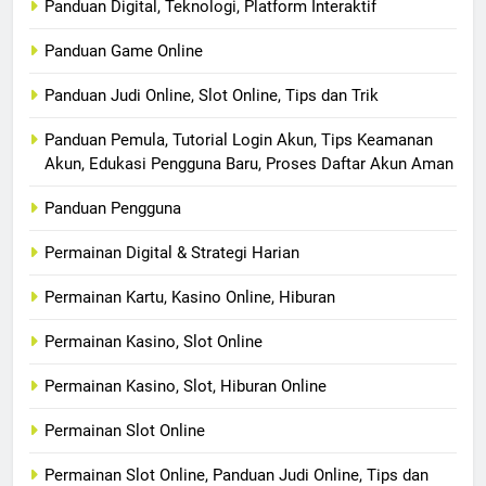
Panduan Digital, Teknologi, Platform Interaktif
Panduan Game Online
Panduan Judi Online, Slot Online, Tips dan Trik
Panduan Pemula, Tutorial Login Akun, Tips Keamanan
Akun, Edukasi Pengguna Baru, Proses Daftar Akun Aman
Panduan Pengguna
Permainan Digital & Strategi Harian
Permainan Kartu, Kasino Online, Hiburan
Permainan Kasino, Slot Online
Permainan Kasino, Slot, Hiburan Online
Permainan Slot Online
Permainan Slot Online, Panduan Judi Online, Tips dan