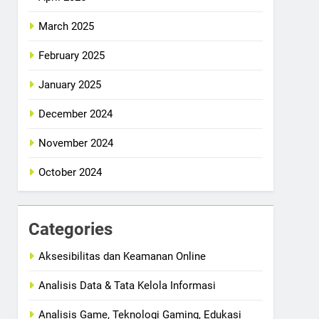
March 2025
February 2025
January 2025
December 2024
November 2024
October 2024
Categories
Aksesibilitas dan Keamanan Online
Analisis Data & Tata Kelola Informasi
Analisis Game, Teknologi Gaming, Edukasi