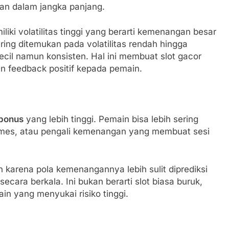
an dalam jangka panjang.
miliki volatilitas tinggi yang berarti kemenangan besar
ering ditemukan pada volatilitas rendah hingga
l namun konsisten. Hal ini membuat slot gacor
an feedback positif kepada pemain.
 bonus
yang lebih tinggi. Pemain bisa lebih sering
 games, atau pengali kemenangan yang membuat sesi
n karena pola kemenangannya lebih sulit diprediksi
ecara berkala. Ini bukan berarti slot biasa buruk,
n yang menyukai risiko tinggi.