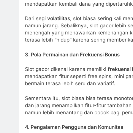
mendapatkan kembali dana yang dipertaruhk
Dari segi
volatilitas
, slot biasa sering kali me
namun jarang. Sebaliknya, slot gacor lebih s
menengah yang menawarkan kemenangan keci
terasa lebih “hidup” karena sering memberik
3. Pola Permainan dan Frekuensi Bonus
Slot gacor dikenal karena memiliki
frekuensi
mendapatkan fitur seperti free spins, mini
bermain terasa lebih seru dan variatif.
Sementara itu, slot biasa bisa terasa monoto
dan jarang menampilkan fitur-fitur tambahan s
namun lebih menantang dan cocok bagi pemai
4. Pengalaman Pengguna dan Komunitas