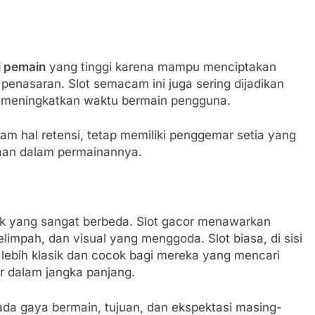
i pemain
yang tinggi karena mampu menciptakan
enasaran. Slot semacam ini juga sering dijadikan
 meningkatkan waktu bermain pengguna.
alam hal retensi, tetap memiliki penggemar setia yang
aan dalam permainannya.
stik yang sangat berbeda. Slot gacor menawarkan
limpah, dan visual yang menggoda. Slot biasa, di sisi
ebih klasik dan cocok bagi mereka yang mencari
 dalam jangka panjang.
pada gaya bermain, tujuan, dan ekspektasi masing-