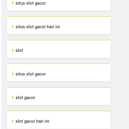
situs slot gacor
situs slot gacor hari ini
slot
situs slot gacor
slot gacor
slot gacor hari ini