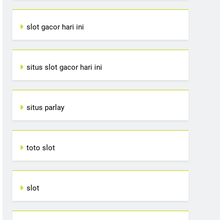
slot gacor hari ini
situs slot gacor hari ini
situs parlay
toto slot
slot