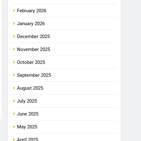
February 2026
January 2026
December 2025
November 2025
October 2025
September 2025
August 2025
July 2025
June 2025
May 2025
April 2025