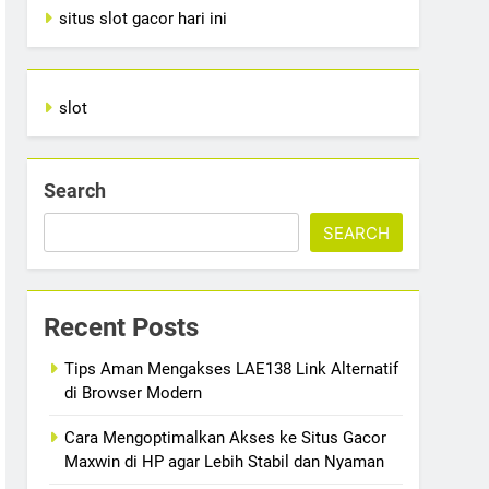
situs slot gacor hari ini
slot
Search
SEARCH
Recent Posts
Tips Aman Mengakses LAE138 Link Alternatif
di Browser Modern
Cara Mengoptimalkan Akses ke Situs Gacor
Maxwin di HP agar Lebih Stabil dan Nyaman