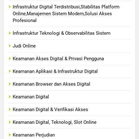
Infrastruktur Digital Terdistribusi,Stabilitas Platform
Online,Manajemen Sistem Modern,Solusi Akses
Profesional
Infrastruktur Teknologi & Observabilitas Sistem
Judi Online
Keamanan Akses Digital & Privasi Pengguna
Keamanan Aplikasi & Infrastruktur Digital
Keamanan Browser dan Akses Digital
Keamanan Digital
Keamanan Digital & Verifikasi Akses
Keamanan Digital, Teknologi, Slot Online
Keamanan Perjudian