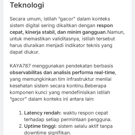
Teknologi
Secara umum, istilah “gacor” dalam konteks
sistem digital sering dikaitkan dengan
respon
cepat, kinerja stabil, dan minim gangguan
.Namun,
untuk memastikan validitasnya, istilah tersebut
harus diuraikan menjadi indikator teknis yang
dapat diukur.
KAYA787 menggunakan pendekatan berbasis
observabilitas dan analisis performa real-time
,
yang memungkinkan tim infrastruktur menilai
kesehatan sistem secara kontinu.Beberapa
komponen kunci yang mendefinisikan istilah
“gacor” dalam konteks ini antara lain:
Latency rendah:
waktu respon cepat
terhadap setiap permintaan pengguna.
Uptime tinggi:
sistem selalu aktif tanpa
downtime signifikan.