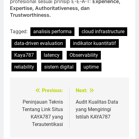
profesional sesuai prinsip E-E-A-T:
Experience,
Expertise, Authoritativeness, dan
Trustworthiness.
Tagged:
analisis performa
cloud infrastructure
data-driven evaluation
indikator kuantitatif
Kaya787
latency
Observability
reliability
sistem digital
uptime
Previous:
Next:
Post
navigation
Peninjauan Teknis
Audit Kualitas Data
Tentang Link Situs
yang Mengiringi
KAYA787 yang
Istilah KAYA787
Terautentikasi