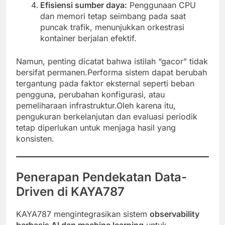
Efisiensi sumber daya:
Penggunaan CPU
dan memori tetap seimbang pada saat
puncak trafik, menunjukkan orkestrasi
kontainer berjalan efektif.
Namun, penting dicatat bahwa istilah “gacor” tidak
bersifat permanen.Performa sistem dapat berubah
tergantung pada faktor eksternal seperti beban
pengguna, perubahan konfigurasi, atau
pemeliharaan infrastruktur.Oleh karena itu,
pengukuran berkelanjutan dan evaluasi periodik
tetap diperlukan untuk menjaga hasil yang
konsisten.
Penerapan Pendekatan Data-
Driven di KAYA787
KAYA787 mengintegrasikan sistem
observability