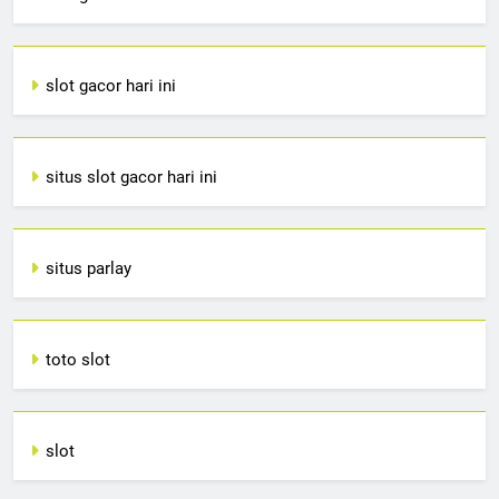
slot gacor hari ini
situs slot gacor hari ini
situs parlay
toto slot
slot