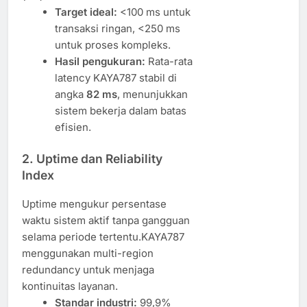
Target ideal:
<100 ms untuk
transaksi ringan, <250 ms
untuk proses kompleks.
Hasil pengukuran:
Rata-rata
latency KAYA787 stabil di
angka
82 ms
, menunjukkan
sistem bekerja dalam batas
efisien.
2.
Uptime dan Reliability
Index
Uptime mengukur persentase
waktu sistem aktif tanpa gangguan
selama periode tertentu.KAYA787
menggunakan multi-region
redundancy untuk menjaga
kontinuitas layanan.
Standar industri:
99,9%