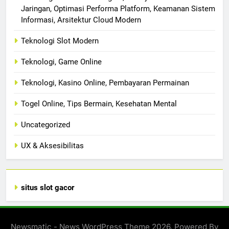
Jaringan, Optimasi Performa Platform, Keamanan Sistem
Informasi, Arsitektur Cloud Modern
Teknologi Slot Modern
Teknologi, Game Online
Teknologi, Kasino Online, Pembayaran Permainan
Togel Online, Tips Bermain, Kesehatan Mental
Uncategorized
UX & Aksesibilitas
situs slot gacor
Newsmatic - News WordPress Theme 2026. Powered By