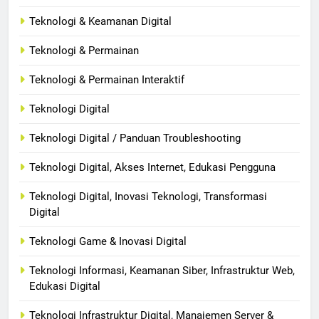
Teknologi & Keamanan Digital
Teknologi & Permainan
Teknologi & Permainan Interaktif
Teknologi Digital
Teknologi Digital / Panduan Troubleshooting
Teknologi Digital, Akses Internet, Edukasi Pengguna
Teknologi Digital, Inovasi Teknologi, Transformasi
Digital
Teknologi Game & Inovasi Digital
Teknologi Informasi, Keamanan Siber, Infrastruktur Web,
Edukasi Digital
Teknologi Infrastruktur Digital, Manajemen Server &