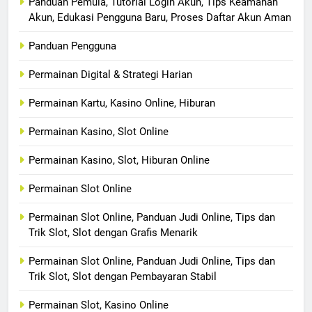
Panduan Pemula, Tutorial Login Akun, Tips Keamanan
Akun, Edukasi Pengguna Baru, Proses Daftar Akun Aman
Panduan Pengguna
Permainan Digital & Strategi Harian
Permainan Kartu, Kasino Online, Hiburan
Permainan Kasino, Slot Online
Permainan Kasino, Slot, Hiburan Online
Permainan Slot Online
Permainan Slot Online, Panduan Judi Online, Tips dan
Trik Slot, Slot dengan Grafis Menarik
Permainan Slot Online, Panduan Judi Online, Tips dan
Trik Slot, Slot dengan Pembayaran Stabil
Permainan Slot, Kasino Online