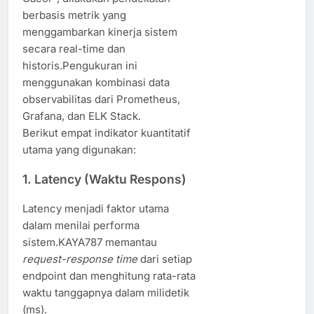
berbasis metrik yang
menggambarkan kinerja sistem
secara real-time dan
historis.Pengukuran ini
menggunakan kombinasi data
observabilitas dari Prometheus,
Grafana, dan ELK Stack.
Berikut empat indikator kuantitatif
utama yang digunakan:
1.
Latency (Waktu Respons)
Latency menjadi faktor utama
dalam menilai performa
sistem.KAYA787 memantau
request-response time
dari setiap
endpoint dan menghitung rata-rata
waktu tanggapnya dalam milidetik
(ms).