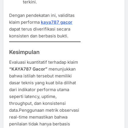
terkini.
Dengan pendekatan ini, validitas
klaim performa
kaya787 gacor
dapat terus diverifikasi secara
konsisten dan berbasis bukti.
Kesimpulan
Evaluasi kuantitatif terhadap klaim
“KAYA787 Gacor”
menunjukkan
bahwa istilah tersebut memiliki
dasar teknis yang kuat bila dilihat
dari indikator performa utama
seperti latency, uptime,
throughput, dan konsistensi
data.Penggunaan metrik observasi
real-time memastikan bahwa
penilaian tidak hanya berbasis