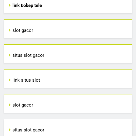
link bokep tele
slot gacor
situs slot gacor
link situs slot
slot gacor
situs slot gacor