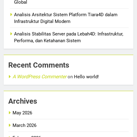
Global
Analisis Arsitektur Sistem Platform Tiara4D dalam
Infrastruktur Digital Modern
Analisis Stabilitas Server pada Lebah4D: Infrastruktur,
Performa, dan Ketahanan Sistem
Recent Comments
A WordPress Commenter
on
Hello world!
Archives
May 2026
March 2026