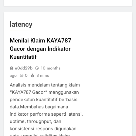
latency
Menilai Klaim KAYA787
Gacor dengan Indikator
Kuantitatif
e0dd29b
10 months
ago
0
8 mins
Analisis mendalam tentang klaim
“KAYA787 Gacor” menggunakan
pendekatan kuantitatif berbasis
data.Membahas bagaimana
indikator performa seperti latensi,
uptime, throughput, dan
konsistensi respons digunakan
untuk menilai validitas klaim