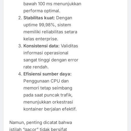
bawah 100 ms menunjukkan
performa optimal.
Stabilitas kuat:
Dengan
uptime 99,98%, sistem
memiliki reliabilitas setara
kelas enterprise.
Konsistensi data:
Validitas
informasi operasional
sangat tinggi dengan error
rate rendah.
Efisiensi sumber daya:
Penggunaan CPU dan
memori tetap seimbang
pada saat puncak trafik,
menunjukkan orkestrasi
kontainer berjalan efektif.
Namun, penting dicatat bahwa
istilah “gacor” tidak bersifat