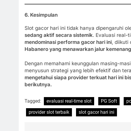
6. Kesimpulan
Slot gacor hari ini tidak hanya dipengaruhi o
sedang aktif secara sistemik
. Evaluasi real
mendominasi performa gacor hari ini
, diikuti
Habanero yang menawarkan jalur kemenangan
Dengan memahami keunggulan masing-masing
menyusun strategi yang lebih efektif dan tera
mengetahui siapa provider terkuat hari ini
berikutnya.
Tagged:
evaluasi real-time slot
PG Soft
po
provider slot terbaik
slot gacor hari ini