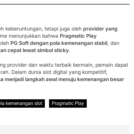
leh keberuntungan, tetapi juga oleh
provider yang
-time menunjukkan bahwa
Pragmatic Play
 oleh
PG Soft dengan pola kemenangan stabil
, dan
 cepat lewat simbol sticky
.
 provider dan waktu terbaik bermain, pemain dapat
rah. Dalam dunia slot digital yang kompetitif,
 bisa menjadi langkah awal menuju kemenangan besar
la kemenangan slot
Pragmatic Play