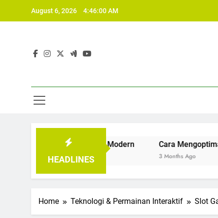
Skip
August 6, 2026
4:46:01 AM
to
content
Fun
FunCity33
rnatif di Browser Modern
Cara Mengoptimalkan Akses k
3 Months Ago
HEADLINES
Home
Teknologi & Permainan Interaktif
Slot G