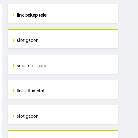
link bokep tele
slot gacor
situs slot gacor
link situs slot
slot gacor