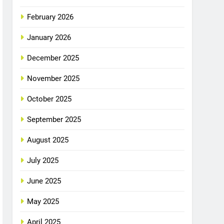
February 2026
January 2026
December 2025
November 2025
October 2025
September 2025
August 2025
July 2025
June 2025
May 2025
April 2025