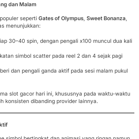
iang dan Malam
 populer seperti
Gates of Olympus
,
Sweet Bonanza
,
itas menunjukkan:
ap 30–40 spin, dengan pengali x100 muncul dua kali
tan simbol scatter pada reel 2 dan 4 sejak pagi
beri dan pengali ganda aktif pada sesi malam pukul
a slot gacor hari ini, khususnya pada waktu-waktu
ih konsisten dibanding provider lainnya.
ktif
me simbol bertingkat dan animasi yang ringan namun