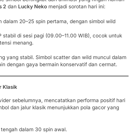
s 2
dan
Lucky Neko
menjadi sorotan hari ini:
n dalam 20–25 spin pertama, dengan simbol wild
stabil di sesi pagi (09.00–11.00 WIB), cocok untuk
otensi menang.
 yang stabil. Simbol scatter dan wild muncul dalam
in dengan gaya bermain konservatif dan cermat.
 Klasik
ider sebelumnya, mencatatkan performa positif hari
bol dan jalur klasik menunjukkan pola gacor yang
 tengah dalam 30 spin awal.