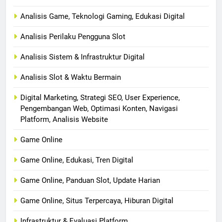
Analisis Game, Teknologi Gaming, Edukasi Digital
Analisis Perilaku Pengguna Slot
Analisis Sistem & Infrastruktur Digital
Analisis Slot & Waktu Bermain
Digital Marketing, Strategi SEO, User Experience,
Pengembangan Web, Optimasi Konten, Navigasi
Platform, Analisis Website
Game Online
Game Online, Edukasi, Tren Digital
Game Online, Panduan Slot, Update Harian
Game Online, Situs Terpercaya, Hiburan Digital
Infrastruktur & Evaluasi Platform