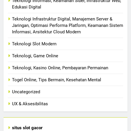
Teknologi Informasi, Keamanan Siber, Infrastruktur Web,
Edukasi Digital
Teknologi Infrastruktur Digital, Manajemen Server &
Jaringan, Optimasi Performa Platform, Keamanan Sistem
Informasi, Arsitektur Cloud Modern
Teknologi Slot Modern
Teknologi, Game Online
Teknologi, Kasino Online, Pembayaran Permainan
Togel Online, Tips Bermain, Kesehatan Mental
Uncategorized
UX & Aksesibilitas
situs slot gacor