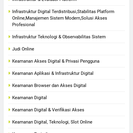
Infrastruktur Digital Terdistribusi,Stabilitas Platform
Online,Manajemen Sistem Modern,Solusi Akses
Profesional
Infrastruktur Teknologi & Observabilitas Sistem
Judi Online
Keamanan Akses Digital & Privasi Pengguna
Keamanan Aplikasi & Infrastruktur Digital
Keamanan Browser dan Akses Digital
Keamanan Digital
Keamanan Digital & Verifikasi Akses
Keamanan Digital, Teknologi, Slot Online