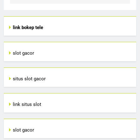
link bokep tele
slot gacor
situs slot gacor
link situs slot
slot gacor