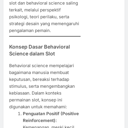
slot dan behavioral science saling
terkait, melalui perspektif
psikologi, teori perilaku, serta
strategi desain yang memengaruhi
pengalaman pemain.
Konsep Dasar Behavioral
Science dalam Slot
Behavioral science mempelajari
bagaimana manusia membuat
keputusan, bereaksi terhadap
stimulus, serta mengembangkan
kebiasaan. Dalam konteks
permainan slot, konsep ini
digunakan untuk memahami:
Penguatan Positif (Positive
Reinforcement):
Kemenangan, meski kecil,