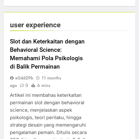
user experience
Slot dan Keterkaitan dengan
Behavioral Science:
Memahami Pola Psikologis
di Balik Permainan
e0dd29b
11 months
ago
0
6 mins
Artikel ini membahas keterkaitan
permainan slot dengan behavioral
science, menjelaskan aspek
psikologis, teori perilaku, hingga
strategi desain yang memengaruhi
pengalaman pemain. Ditulis secara