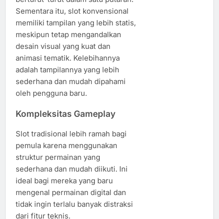
Sementara itu, slot konvensional
memiliki tampilan yang lebih statis,
meskipun tetap mengandalkan
desain visual yang kuat dan
animasi tematik. Kelebihannya
adalah tampilannya yang lebih
sederhana dan mudah dipahami
oleh pengguna baru.
Kompleksitas Gameplay
Slot tradisional lebih ramah bagi
pemula karena menggunakan
struktur permainan yang
sederhana dan mudah diikuti. Ini
ideal bagi mereka yang baru
mengenal permainan digital dan
tidak ingin terlalu banyak distraksi
dari fitur teknis.