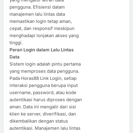
pengguna. Efisiensi dalam
manajemen lalu lintas data
memastikan login tetap aman,
cepat, dan responsif meskipun
menghadapi lonjakan akses yang
tinggi.
Peran Login dalam Lalu Lintas
Data
Sistem login adalah pintu pertama
yang memproses data pengguna.
Pada Horas88 Link Login, setiap
interaksi pengguna berupa input
username, password, atau kode
autentikasi harus diproses dengan
aman. Data ini mengalir dari sisi
klien ke server, diverifikasi, dan
dikembalikan dengan status
autentikasi. Manajemen lalu lintas