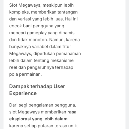
Slot Megaways, meskipun lebih
kompleks, memberikan tantangan
dan variasi yang lebih luas. Hal ini
cocok bagi pengguna yang
mencari gameplay yang dinamis
dan tidak monoton. Namun, karena
banyaknya variabel dalam fitur
Megaways, diperlukan pemahaman
lebih dalam tentang mekanisme
reel dan pengaruhnya terhadap
pola permainan.
Dampak terhadap User
Experience
Dari segi pengalaman pengguna,
slot Megaways memberikan
rasa
eksplorasi yang lebih dalam
karena setiap putaran terasa unik.