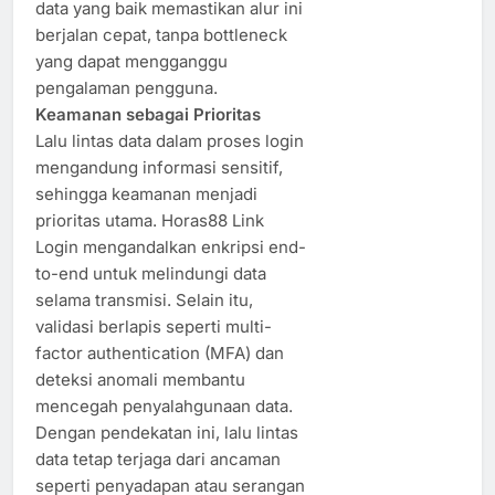
data yang baik memastikan alur ini
berjalan cepat, tanpa bottleneck
yang dapat mengganggu
pengalaman pengguna.
Keamanan sebagai Prioritas
Lalu lintas data dalam proses login
mengandung informasi sensitif,
sehingga keamanan menjadi
prioritas utama. Horas88 Link
Login mengandalkan enkripsi end-
to-end untuk melindungi data
selama transmisi. Selain itu,
validasi berlapis seperti multi-
factor authentication (MFA) dan
deteksi anomali membantu
mencegah penyalahgunaan data.
Dengan pendekatan ini, lalu lintas
data tetap terjaga dari ancaman
seperti penyadapan atau serangan