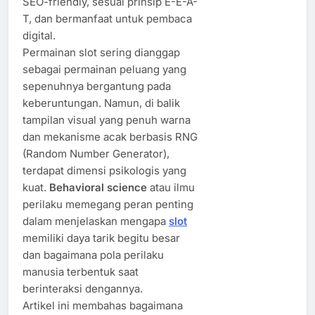
SEO-friendly, sesuai prinsip E-E-A-
T, dan bermanfaat untuk pembaca
digital.
Permainan slot sering dianggap
sebagai permainan peluang yang
sepenuhnya bergantung pada
keberuntungan. Namun, di balik
tampilan visual yang penuh warna
dan mekanisme acak berbasis RNG
(Random Number Generator),
terdapat dimensi psikologis yang
kuat.
Behavioral science
atau ilmu
perilaku memegang peran penting
dalam menjelaskan mengapa
slot
memiliki daya tarik begitu besar
dan bagaimana pola perilaku
manusia terbentuk saat
berinteraksi dengannya.
Artikel ini membahas bagaimana