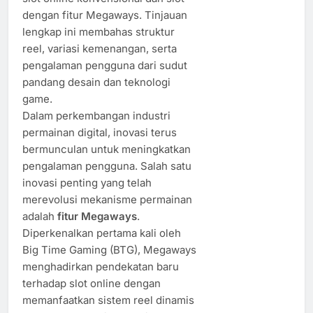
dengan fitur Megaways. Tinjauan
lengkap ini membahas struktur
reel, variasi kemenangan, serta
pengalaman pengguna dari sudut
pandang desain dan teknologi
game.
Dalam perkembangan industri
permainan digital, inovasi terus
bermunculan untuk meningkatkan
pengalaman pengguna. Salah satu
inovasi penting yang telah
merevolusi mekanisme permainan
adalah
fitur Megaways
.
Diperkenalkan pertama kali oleh
Big Time Gaming (BTG), Megaways
menghadirkan pendekatan baru
terhadap slot online dengan
memanfaatkan sistem reel dinamis