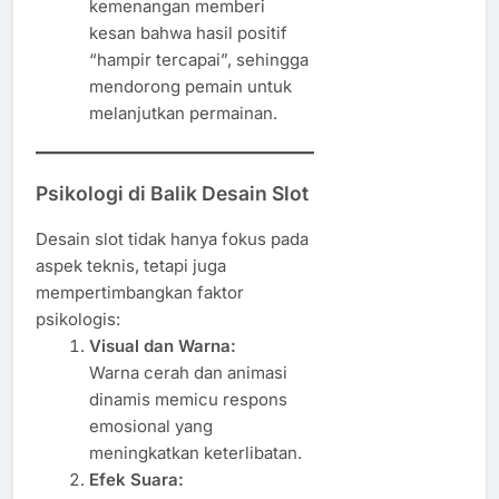
kemenangan memberi
kesan bahwa hasil positif
“hampir tercapai”, sehingga
mendorong pemain untuk
melanjutkan permainan.
Psikologi di Balik Desain Slot
Desain slot tidak hanya fokus pada
aspek teknis, tetapi juga
mempertimbangkan faktor
psikologis:
Visual dan Warna:
Warna cerah dan animasi
dinamis memicu respons
emosional yang
meningkatkan keterlibatan.
Efek Suara: