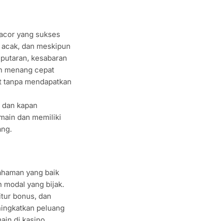
 gacor yang sukses
a acak, dan meskipun
putaran, kesabaran
in menang cepat
at tanpa mendapatkan
i dan kapan
main dan memiliki
ang.
mahaman yang baik
n modal yang bijak.
tur bonus, dan
ningkatkan peluang
in di kasino