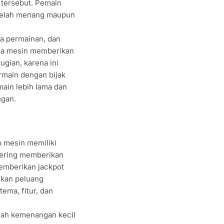
 tersebut. Pemain
setelah menang maupun
a permainan, dan
asa mesin memberikan
ugian, karena ini
rmain dengan bijak
ain lebih lama dan
ngan.
 mesin memiliki
 sering memberikan
emberikan jackpot
atkan peluang
ema, fitur, dan
elah kemenangan kecil