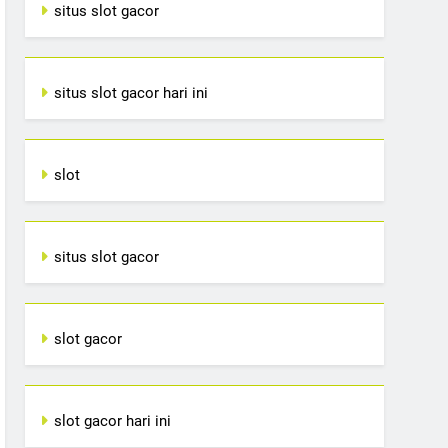
situs slot gacor
situs slot gacor hari ini
slot
situs slot gacor
slot gacor
slot gacor hari ini