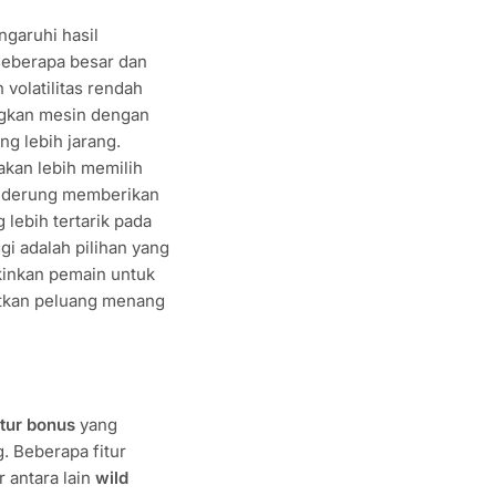
ngaruhi hasil
eberapa besar dan
volatilitas rendah
ngkan mesin dengan
g lebih jarang.
kan lebih memilih
enderung memberikan
lebih tertarik pada
gi adalah pilihan yang
kinkan pemain untuk
tkan peluang menang
itur bonus
yang
. Beberapa fitur
 antara lain
wild