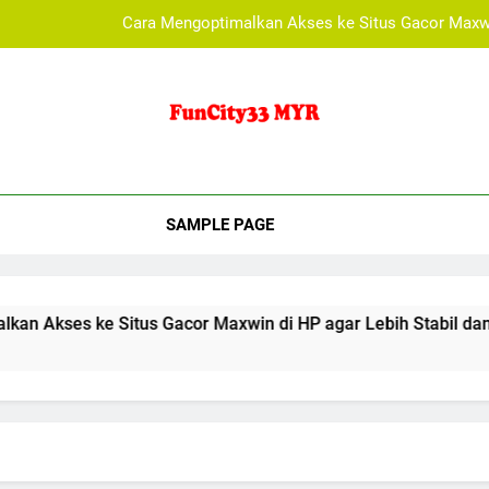
Cara Mengoptimalkan Akses ke Situs Gacor Maxwi
Media Teknologi dan 
Analisis Arsitektur Sistem Platform Tiar
City33 MYR
Tips Aman Mengakses LAE1
 MYR Menawarkan Berbagai Permainan Judi Online Dengan Pel
Cara Mengoptimalkan Akses ke Situs Gacor Maxwi
SAMPLE PAGE
Media Teknologi dan 
Analisis Arsitektur Sistem Platform Tiar
e Situs Gacor Maxwin di HP agar Lebih Stabil dan Nyaman