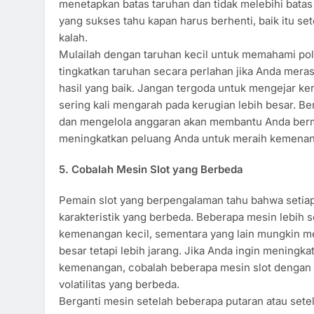
menetapkan batas taruhan dan tidak melebihi batas
yang sukses tahu kapan harus berhenti, baik itu 
kalah.
Mulailah dengan taruhan kecil untuk memahami pol
tingkatkan taruhan secara perlahan jika Anda mer
hasil yang baik. Jangan tergoda untuk mengejar ker
sering kali mengarah pada kerugian lebih besar. Be
dan mengelola anggaran akan membantu Anda berm
meningkatkan peluang Anda untuk meraih kemena
5.
Cobalah Mesin Slot yang Berbeda
Pemain slot yang berpengalaman tahu bahwa setiap
karakteristik yang berbeda. Beberapa mesin lebih
kemenangan kecil, sementara yang lain mungkin m
besar tetapi lebih jarang. Jika Anda ingin meningk
kemenangan, cobalah beberapa mesin slot dengan t
volatilitas yang berbeda.
Berganti mesin setelah beberapa putaran atau set