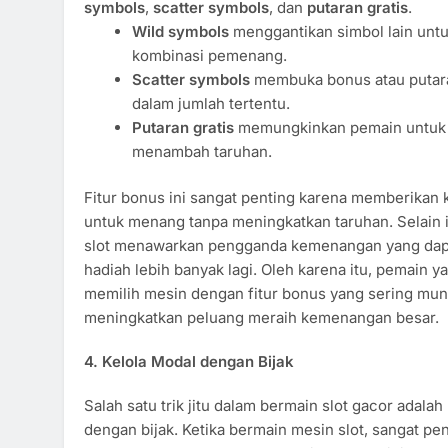
symbols
,
scatter symbols
, dan
putaran gratis
.
Wild symbols
menggantikan simbol lain un
kombinasi pemenang.
Scatter symbols
membuka bonus atau putara
dalam jumlah tertentu.
Putaran gratis
memungkinkan pemain untuk 
menambah taruhan.
Fitur bonus ini sangat penting karena memberikan
untuk menang tanpa meningkatkan taruhan. Selain 
slot menawarkan pengganda kemenangan yang dap
hadiah lebih banyak lagi. Oleh karena itu, pemain y
memilih mesin dengan fitur bonus yang sering mun
meningkatkan peluang meraih kemenangan besar.
4.
Kelola Modal dengan Bijak
Salah satu trik jitu dalam bermain slot gacor adalah
dengan bijak. Ketika bermain mesin slot, sangat pe