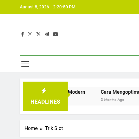
Skip
August 8, 2026
2:20:51 PM
to
content
Fun
FunCity33
rnatif di Browser Modern
Cara Mengoptimalkan Akses k
3 Months Ago
HEADLINES
Home
Trik Slot