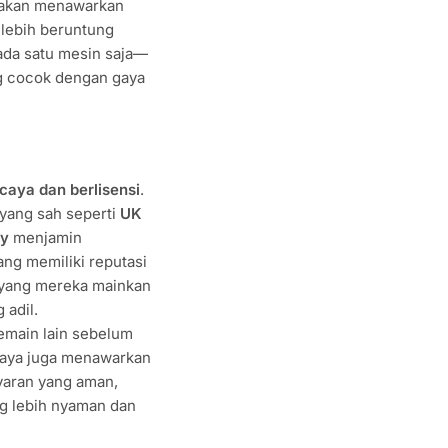
a akan menawarkan
lebih beruntung
ada satu mesin saja—
g cocok dengan gaya
caya dan berlisensi
.
n yang sah seperti
UK
ty
menjamin
ang memiliki reputasi
 yang mereka mainkan
 adil.
emain lain sebelum
caya juga menawarkan
aran yang aman,
g lebih nyaman dan