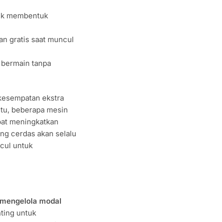
tuk membentuk
n gratis saat muncul
bermain tanpa
 kesempatan ekstra
itu, beberapa mesin
at meningkatkan
ang cerdas akan selalu
cul untuk
mengelola modal
nting untuk