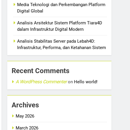
Media Teknologi dan Perkembangan Platform
Digital Global
Analisis Arsitektur Sistem Platform Tiara4D
dalam Infrastruktur Digital Modern
Analisis Stabilitas Server pada Lebah4D:
Infrastruktur, Performa, dan Ketahanan Sistem
Recent Comments
A WordPress Commenter
on
Hello world!
Archives
May 2026
March 2026