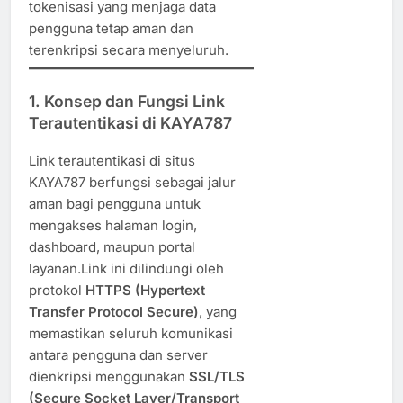
tokenisasi yang menjaga data
pengguna tetap aman dan
terenkripsi secara menyeluruh.
1. Konsep dan Fungsi Link
Terautentikasi di KAYA787
Link terautentikasi di situs
KAYA787 berfungsi sebagai jalur
aman bagi pengguna untuk
mengakses halaman login,
dashboard, maupun portal
layanan.Link ini dilindungi oleh
protokol
HTTPS (Hypertext
Transfer Protocol Secure)
, yang
memastikan seluruh komunikasi
antara pengguna dan server
dienkripsi menggunakan
SSL/TLS
(Secure Socket Layer/Transport