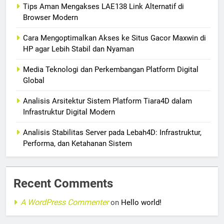
Tips Aman Mengakses LAE138 Link Alternatif di
Browser Modern
Cara Mengoptimalkan Akses ke Situs Gacor Maxwin di
HP agar Lebih Stabil dan Nyaman
Media Teknologi dan Perkembangan Platform Digital
Global
Analisis Arsitektur Sistem Platform Tiara4D dalam
Infrastruktur Digital Modern
Analisis Stabilitas Server pada Lebah4D: Infrastruktur,
Performa, dan Ketahanan Sistem
Recent Comments
A WordPress Commenter
on
Hello world!