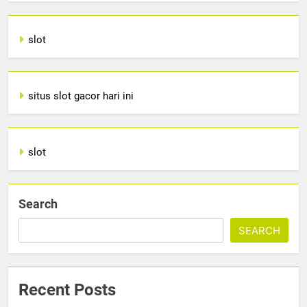
slot
situs slot gacor hari ini
slot
Search
SEARCH
Recent Posts