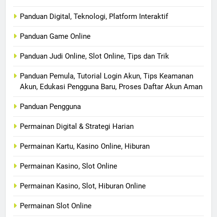
Panduan Digital, Teknologi, Platform Interaktif
Panduan Game Online
Panduan Judi Online, Slot Online, Tips dan Trik
Panduan Pemula, Tutorial Login Akun, Tips Keamanan
Akun, Edukasi Pengguna Baru, Proses Daftar Akun Aman
Panduan Pengguna
Permainan Digital & Strategi Harian
Permainan Kartu, Kasino Online, Hiburan
Permainan Kasino, Slot Online
Permainan Kasino, Slot, Hiburan Online
Permainan Slot Online