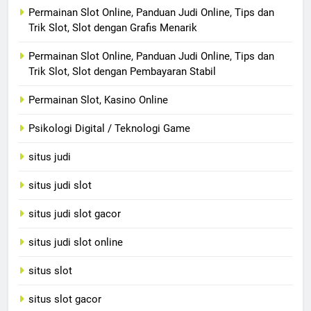
Permainan Slot Online, Panduan Judi Online, Tips dan
Trik Slot, Slot dengan Grafis Menarik
Permainan Slot Online, Panduan Judi Online, Tips dan
Trik Slot, Slot dengan Pembayaran Stabil
Permainan Slot, Kasino Online
Psikologi Digital / Teknologi Game
situs judi
situs judi slot
situs judi slot gacor
situs judi slot online
situs slot
situs slot gacor