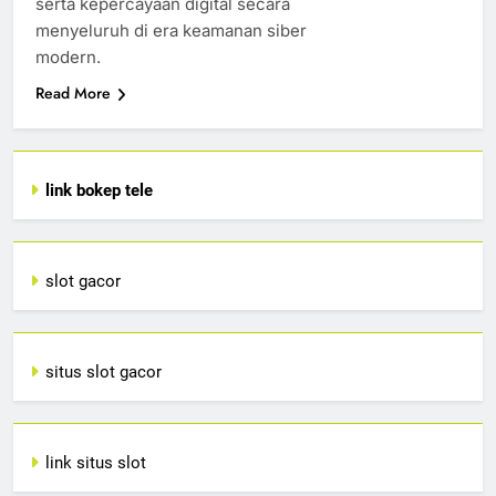
serta kepercayaan digital secara
menyeluruh di era keamanan siber
modern.
Read More
link bokep tele
slot gacor
situs slot gacor
link situs slot