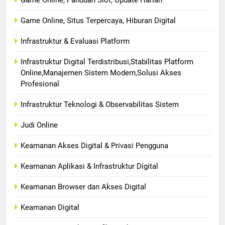
Game Online, Situs Terpercaya, Hiburan Digital
Infrastruktur & Evaluasi Platform
Infrastruktur Digital Terdistribusi,Stabilitas Platform
Online,Manajemen Sistem Modern,Solusi Akses
Profesional
Infrastruktur Teknologi & Observabilitas Sistem
Judi Online
Keamanan Akses Digital & Privasi Pengguna
Keamanan Aplikasi & Infrastruktur Digital
Keamanan Browser dan Akses Digital
Keamanan Digital