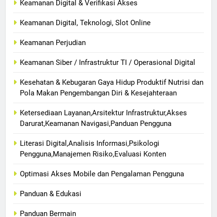
Keamanan Digital & Verifikasi Akses
Keamanan Digital, Teknologi, Slot Online
Keamanan Perjudian
Keamanan Siber / Infrastruktur TI / Operasional Digital
Kesehatan & Kebugaran Gaya Hidup Produktif Nutrisi dan
Pola Makan Pengembangan Diri & Kesejahteraan
Ketersediaan Layanan,Arsitektur Infrastruktur,Akses
Darurat,Keamanan Navigasi,Panduan Pengguna
Literasi Digital,Analisis Informasi,Psikologi
Pengguna,Manajemen Risiko,Evaluasi Konten
Optimasi Akses Mobile dan Pengalaman Pengguna
Panduan & Edukasi
Panduan Bermain