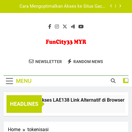
Skip
Media Teknologi dan Perkembangan Platform
to
Digital Global
content
Analisis Arsitektur Sistem Platform Tiara4D
dalam Infrastruktur Digital Modern
Tips Aman Mengakses LAE138 Link Alternatif di
Browser Modern
Cara Mengoptimalkan Akses ke Situs Gacor
Maxwin di HP agar Lebih Stabil dan Nyaman
FunCity33 MYR
FunCity33 MYR Menawarkan Berbagai
Media Teknologi dan Perkembangan Platform
NEWSLETTER
RANDOM NEWS
Digital Global
Permainan Judi Online Dengan Peluang
Analisis Arsitektur Sistem Platform Tiara4D
Menang Tinggi Dan Layanan
dalam Infrastruktur Digital Modern
MENU
Terpercaya.
ps Aman Mengakses LAE138 Link Alternatif di Browser Moder
HEADLINES
onths Ago
Home
tokenisasi