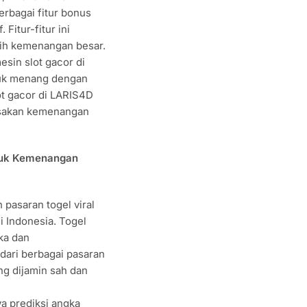
rbagai fitur bonus
 Fitur-fitur ini
ih kemenangan besar.
esin slot gacor di
tuk menang dengan
t gacor di LARIS4D
rasakan kemenangan
ntuk Kemenangan
pasaran togel viral
i Indonesia. Togel
ka dan
dari berbagai pasaran
ng dijamin sah dan
a prediksi angka