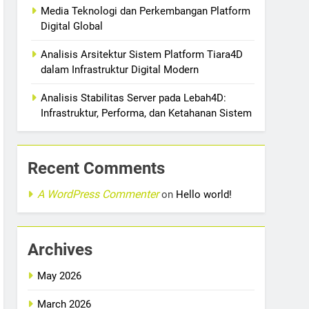
Media Teknologi dan Perkembangan Platform
Digital Global
Analisis Arsitektur Sistem Platform Tiara4D
dalam Infrastruktur Digital Modern
Analisis Stabilitas Server pada Lebah4D:
Infrastruktur, Performa, dan Ketahanan Sistem
Recent Comments
A WordPress Commenter
on
Hello world!
Archives
May 2026
March 2026