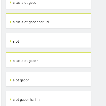
situs slot gacor
situs slot gacor hari ini
slot
situs slot gacor
slot gacor
slot gacor hari ini