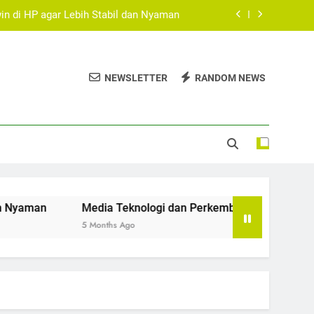
n di HP agar Lebih Stabil dan Nyaman
Perkembangan Platform Digital Global
a4D dalam Infrastruktur Digital Modern
NEWSLETTER
RANDOM NEWS
38 Link Alternatif di Browser Modern
uang Menang Tinggi Dan Layanan Terpercaya.
n di HP agar Lebih Stabil dan Nyaman
Perkembangan Platform Digital Global
a4D dalam Infrastruktur Digital Modern
Media Teknologi dan Perkembangan Platform Digital Globa
5 Months Ago