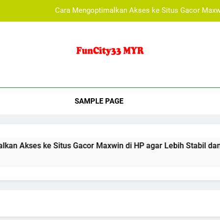
Cara Mengoptimalkan Akses ke Situs Gacor Maxwi
Media Teknologi dan 
Analisis Arsitektur Sistem Platform Tiar
City33 MYR
Tips Aman Mengakses LAE1
 MYR Menawarkan Berbagai Permainan Judi Online Dengan Pel
Cara Mengoptimalkan Akses ke Situs Gacor Maxwi
SAMPLE PAGE
Media Teknologi dan 
Analisis Arsitektur Sistem Platform Tiar
e Situs Gacor Maxwin di HP agar Lebih Stabil dan Nyaman