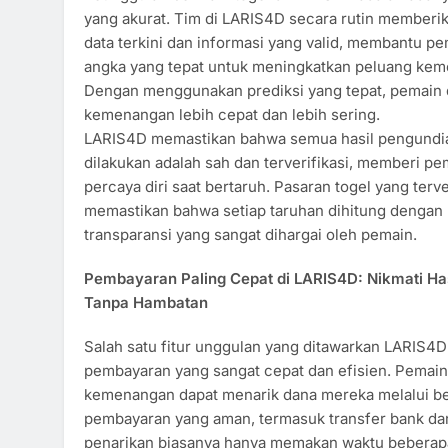
yang akurat. Tim di LARIS4D secara rutin memberik
data terkini dan informasi yang valid, membantu p
angka yang tepat untuk meningkatkan peluang ke
Dengan menggunakan prediksi yang tepat, pemain 
kemenangan lebih cepat dan lebih sering.
LARIS4D memastikan bahwa semua hasil pengundia
dilakukan adalah sah dan terverifikasi, memberi p
percaya diri saat bertaruh. Pasaran togel yang terve
memastikan bahwa setiap taruhan dihitung dengan
transparansi yang sangat dihargai oleh pemain.
Pembayaran Paling Cepat di LARIS4D: Nikmati H
Tanpa Hambatan
Salah satu fitur unggulan yang ditawarkan LARIS4D
pembayaran yang sangat cepat dan efisien. Pemain
kemenangan dapat menarik dana mereka melalui b
pembayaran yang aman, termasuk transfer bank dan
penarikan biasanya hanya memakan waktu beberapa 