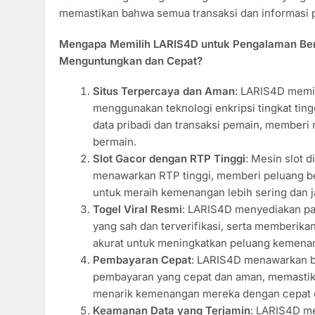
memastikan bahwa semua transaksi dan informasi 
Mengapa Memilih LARIS4D untuk Pengalaman Be
Menguntungkan dan Cepat?
Situs Terpercaya dan Aman
: LARIS4D memil
menggunakan teknologi enkripsi tingkat ting
data pribadi dan transaksi pemain, memberi 
bermain.
Slot Gacor dengan RTP Tinggi
: Mesin slot 
menawarkan RTP tinggi, memberi peluang b
untuk meraih kemenangan lebih sering dan j
Togel Viral Resmi
: LARIS4D menyediakan pa
yang sah dan terverifikasi, serta memberika
akurat untuk meningkatkan peluang kemena
Pembayaran Cepat
: LARIS4D menawarkan 
pembayaran yang cepat dan aman, memastik
menarik kemenangan mereka dengan cepat 
Keamanan Data yang Terjamin
: LARIS4D m