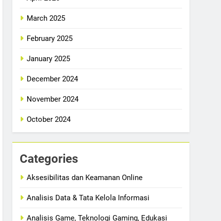
March 2025
February 2025
January 2025
December 2024
November 2024
October 2024
Categories
Aksesibilitas dan Keamanan Online
Analisis Data & Tata Kelola Informasi
Analisis Game, Teknologi Gaming, Edukasi