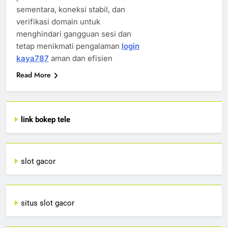
sementara, koneksi stabil, dan
verifikasi domain untuk
menghindari gangguan sesi dan
tetap menikmati pengalaman
login
kaya787
aman dan efisien
Read More
link bokep tele
slot gacor
situs slot gacor