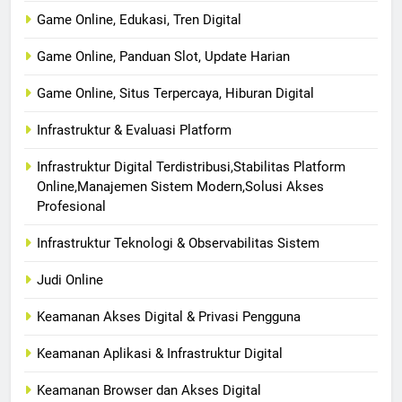
Game Online, Edukasi, Tren Digital
Game Online, Panduan Slot, Update Harian
Game Online, Situs Terpercaya, Hiburan Digital
Infrastruktur & Evaluasi Platform
Infrastruktur Digital Terdistribusi,Stabilitas Platform
Online,Manajemen Sistem Modern,Solusi Akses
Profesional
Infrastruktur Teknologi & Observabilitas Sistem
Judi Online
Keamanan Akses Digital & Privasi Pengguna
Keamanan Aplikasi & Infrastruktur Digital
Keamanan Browser dan Akses Digital