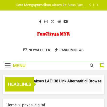
Skip
Cara Mengoptimalkan Akses ke Situs Gacor
Maxwin di HP agar Lebih Stabil dan Nyaman
to
content
Media Teknologi dan Perkembangan Platform
Digital Global
Analisis Arsitektur Sistem Platform Tiara4D
dalam Infrastruktur Digital Modern
Tips Aman Mengakses LAE138 Link Alternatif di
Browser Modern
FunCity33 MYR
Cara Mengoptimalkan Akses ke Situs Gacor
FunCity33 MYR Menawarkan Berbagai
Maxwin di HP agar Lebih Stabil dan Nyaman
NEWSLETTER
RANDOM NEWS
Permainan Judi Online Dengan Peluang
Media Teknologi dan Perkembangan Platform
Menang Tinggi Dan Layanan
Digital Global
MENU
Terpercaya.
Analisis Arsitektur Sistem Platform Tiara4D
dalam Infrastruktur Digital Modern
Tips Aman Mengakses LAE138 Link Alternatif di Browser Mo
HEADLINES
3 Months Ago
Home
privasi digital