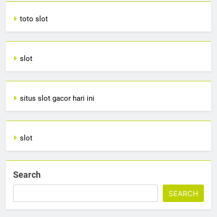
toto slot
slot
situs slot gacor hari ini
slot
Search
SEARCH