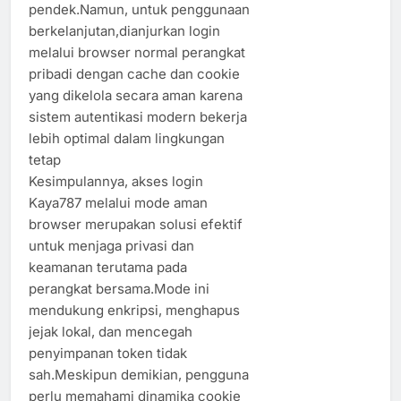
pendek.Namun, untuk penggunaan
berkelanjutan,dianjurkan login
melalui browser normal perangkat
pribadi dengan cache dan cookie
yang dikelola secara aman karena
sistem autentikasi modern bekerja
lebih optimal dalam lingkungan
tetap
Kesimpulannya, akses login
Kaya787 melalui mode aman
browser merupakan solusi efektif
untuk menjaga privasi dan
keamanan terutama pada
perangkat bersama.Mode ini
mendukung enkripsi, menghapus
jejak lokal, dan mencegah
penyimpanan token tidak
sah.Meskipun demikian, pengguna
perlu memahami dinamika cookie