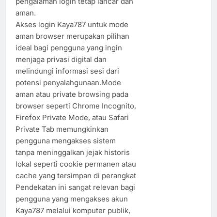
pengalaman login tetap lancar dan
aman.
Akses login Kaya787 untuk mode
aman browser merupakan pilihan
ideal bagi pengguna yang ingin
menjaga privasi digital dan
melindungi informasi sesi dari
potensi penyalahgunaan.Mode
aman atau private browsing pada
browser seperti Chrome Incognito,
Firefox Private Mode, atau Safari
Private Tab memungkinkan
pengguna mengakses sistem
tanpa meninggalkan jejak historis
lokal seperti cookie permanen atau
cache yang tersimpan di perangkat
Pendekatan ini sangat relevan bagi
pengguna yang mengakses akun
Kaya787 melalui komputer publik,