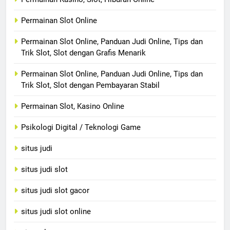
Permainan Slot Online
Permainan Slot Online, Panduan Judi Online, Tips dan
Trik Slot, Slot dengan Grafis Menarik
Permainan Slot Online, Panduan Judi Online, Tips dan
Trik Slot, Slot dengan Pembayaran Stabil
Permainan Slot, Kasino Online
Psikologi Digital / Teknologi Game
situs judi
situs judi slot
situs judi slot gacor
situs judi slot online