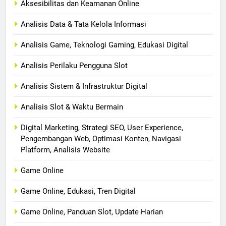
Aksesibilitas dan Keamanan Online
Analisis Data & Tata Kelola Informasi
Analisis Game, Teknologi Gaming, Edukasi Digital
Analisis Perilaku Pengguna Slot
Analisis Sistem & Infrastruktur Digital
Analisis Slot & Waktu Bermain
Digital Marketing, Strategi SEO, User Experience,
Pengembangan Web, Optimasi Konten, Navigasi
Platform, Analisis Website
Game Online
Game Online, Edukasi, Tren Digital
Game Online, Panduan Slot, Update Harian