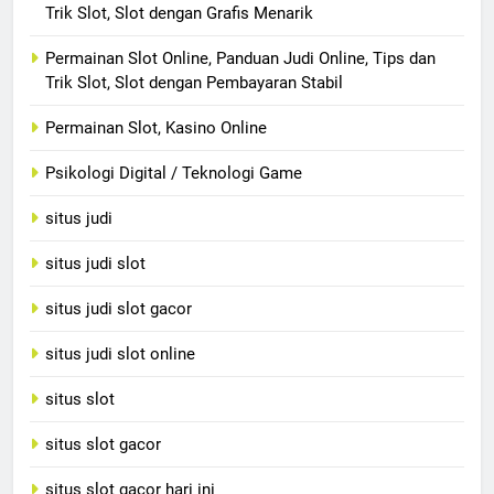
Trik Slot, Slot dengan Grafis Menarik
Permainan Slot Online, Panduan Judi Online, Tips dan
Trik Slot, Slot dengan Pembayaran Stabil
Permainan Slot, Kasino Online
Psikologi Digital / Teknologi Game
situs judi
situs judi slot
situs judi slot gacor
situs judi slot online
situs slot
situs slot gacor
situs slot gacor hari ini