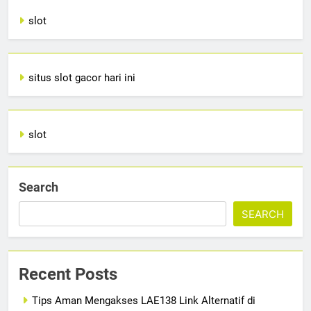
slot
situs slot gacor hari ini
slot
Search
SEARCH
Recent Posts
Tips Aman Mengakses LAE138 Link Alternatif di