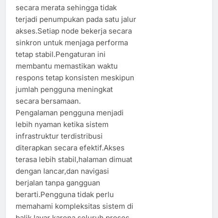
secara merata sehingga tidak
terjadi penumpukan pada satu jalur
akses.Setiap node bekerja secara
sinkron untuk menjaga performa
tetap stabil.Pengaturan ini
membantu memastikan waktu
respons tetap konsisten meskipun
jumlah pengguna meningkat
secara bersamaan.
Pengalaman pengguna menjadi
lebih nyaman ketika sistem
infrastruktur terdistribusi
diterapkan secara efektif.Akses
terasa lebih stabil,halaman dimuat
dengan lancar,dan navigasi
berjalan tanpa gangguan
berarti.Pengguna tidak perlu
memahami kompleksitas sistem di
balik layar karena seluruh proses