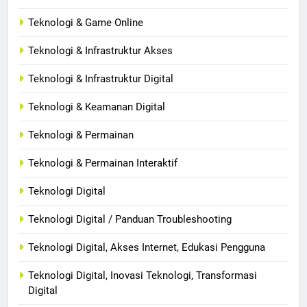
Teknologi & Game Online
Teknologi & Infrastruktur Akses
Teknologi & Infrastruktur Digital
Teknologi & Keamanan Digital
Teknologi & Permainan
Teknologi & Permainan Interaktif
Teknologi Digital
Teknologi Digital / Panduan Troubleshooting
Teknologi Digital, Akses Internet, Edukasi Pengguna
Teknologi Digital, Inovasi Teknologi, Transformasi
Digital