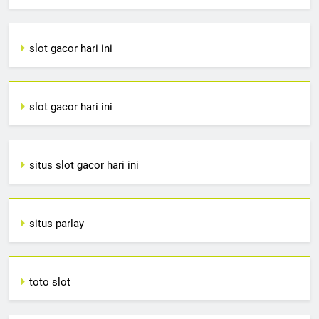
slot gacor hari ini
slot gacor hari ini
situs slot gacor hari ini
situs parlay
toto slot