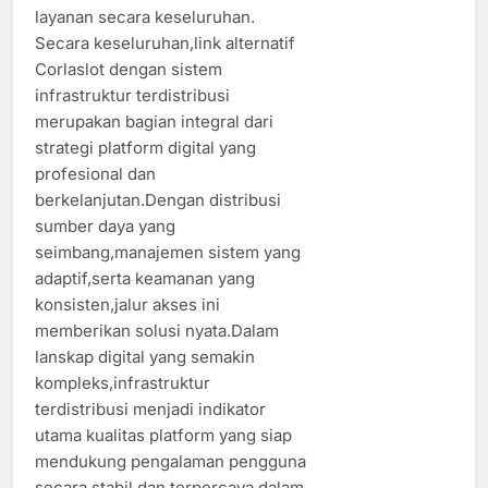
layanan secara keseluruhan.
Secara keseluruhan,link alternatif
Corlaslot dengan sistem
infrastruktur terdistribusi
merupakan bagian integral dari
strategi platform digital yang
profesional dan
berkelanjutan.Dengan distribusi
sumber daya yang
seimbang,manajemen sistem yang
adaptif,serta keamanan yang
konsisten,jalur akses ini
memberikan solusi nyata.Dalam
lanskap digital yang semakin
kompleks,infrastruktur
terdistribusi menjadi indikator
utama kualitas platform yang siap
mendukung pengalaman pengguna
secara stabil dan terpercaya dalam