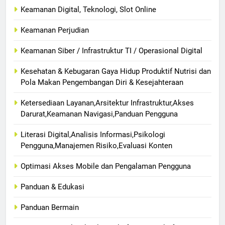
Keamanan Digital, Teknologi, Slot Online
Keamanan Perjudian
Keamanan Siber / Infrastruktur TI / Operasional Digital
Kesehatan & Kebugaran Gaya Hidup Produktif Nutrisi dan
Pola Makan Pengembangan Diri & Kesejahteraan
Ketersediaan Layanan,Arsitektur Infrastruktur,Akses
Darurat,Keamanan Navigasi,Panduan Pengguna
Literasi Digital,Analisis Informasi,Psikologi
Pengguna,Manajemen Risiko,Evaluasi Konten
Optimasi Akses Mobile dan Pengalaman Pengguna
Panduan & Edukasi
Panduan Bermain