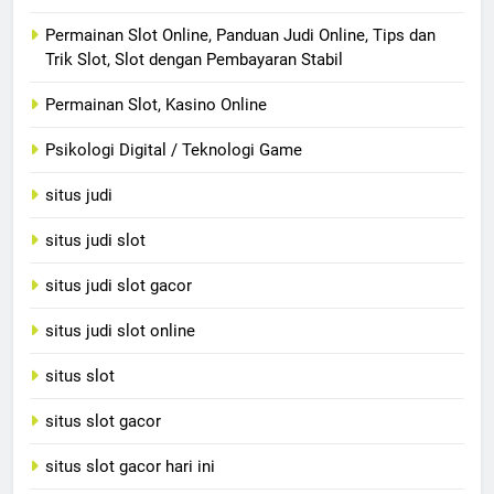
Permainan Slot Online, Panduan Judi Online, Tips dan
Trik Slot, Slot dengan Pembayaran Stabil
Permainan Slot, Kasino Online
Psikologi Digital / Teknologi Game
situs judi
situs judi slot
situs judi slot gacor
situs judi slot online
situs slot
situs slot gacor
situs slot gacor hari ini