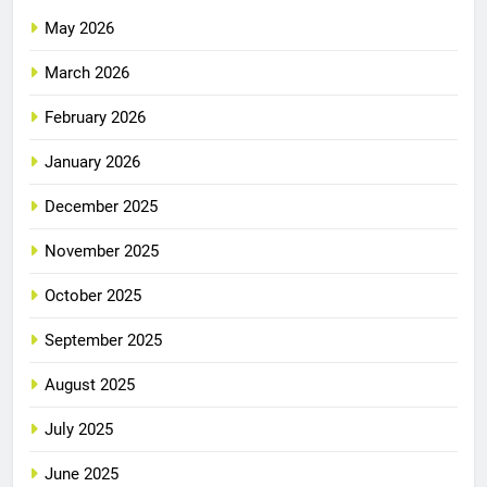
May 2026
March 2026
February 2026
January 2026
December 2025
November 2025
October 2025
September 2025
August 2025
July 2025
June 2025