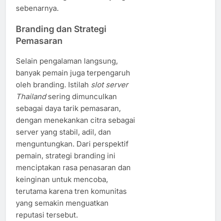
sebenarnya.
Branding dan Strategi
Pemasaran
Selain pengalaman langsung,
banyak pemain juga terpengaruh
oleh branding. Istilah
slot server
Thailand
sering dimunculkan
sebagai daya tarik pemasaran,
dengan menekankan citra sebagai
server yang stabil, adil, dan
menguntungkan. Dari perspektif
pemain, strategi branding ini
menciptakan rasa penasaran dan
keinginan untuk mencoba,
terutama karena tren komunitas
yang semakin menguatkan
reputasi tersebut.