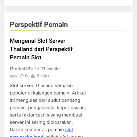
Perspektif Pemain
Mengenal Slot Server
Thailand dari Perspektif
Pemain Slot
e0dd29b
11 months
ago
0
5 mins
Slot server Thailand semakin
populer di kalangan pemain. Artikel
ini mengulas dari sudut pandang
pemain: pengalaman, kepercayaan,
serta faktor teknis yang membuat
server ini sering dibicarakan.
Dalam komunitas pemain
slot
server thailand
, istilah
slot server