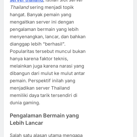
Thailand
sering menjadi topik
hangat. Banyak pemain yang
mengaitkan server ini dengan
pengalaman bermain yang lebih
menyenangkan, lancar, dan bahkan
dianggap lebih “berhasil”.
Popularitas tersebut muncul bukan
hanya karena faktor teknis,
melainkan juga karena narasi yang
dibangun dari mulut ke mulut antar
pemain. Perspektif inilah yang
menjadikan server Thailand
memiliki daya tarik tersendiri di
dunia gaming.
Pengalaman Bermain yang
Lebih Lancar
Salah satu alasan utama mengapa