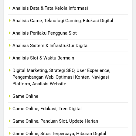
Analisis Data & Tata Kelola Informasi
Analisis Game, Teknologi Gaming, Edukasi Digital
Analisis Perilaku Pengguna Slot
Analisis Sistem & Infrastruktur Digital
Analisis Slot & Waktu Bermain
Digital Marketing, Strategi SEO, User Experience,
Pengembangan Web, Optimasi Konten, Navigasi
Platform, Analisis Website
Game Online
Game Online, Edukasi, Tren Digital
Game Online, Panduan Slot, Update Harian
Game Online, Situs Terpercaya, Hiburan Digital