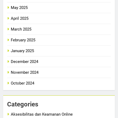
May 2025
April 2025
March 2025
February 2025
January 2025
December 2024
November 2024
October 2024
Categories
Aksesibilitas dan Keamanan Online