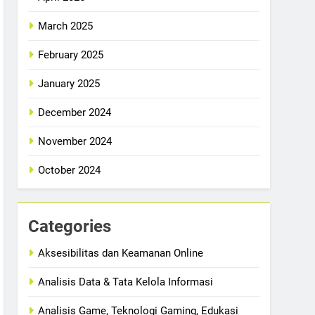
March 2025
February 2025
January 2025
December 2024
November 2024
October 2024
Categories
Aksesibilitas dan Keamanan Online
Analisis Data & Tata Kelola Informasi
Analisis Game, Teknologi Gaming, Edukasi