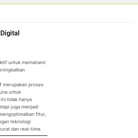
Digital
eraktif untuk memahami
meningkatkan
ktif merupakan proses
una untuk
ni tidak hanya
tapi juga menjadi
engoptimalkan fitur,
gan teknologi
akurat dan real-time.