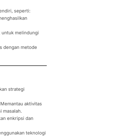
ndiri, seperti:
 menghasilkan
t untuk melindungi
sis dengan metode
kan strategi
Memantau aktivitas
i masalah.
n enkripsi dan
nggunakan teknologi