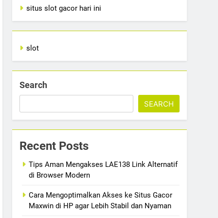
situs slot gacor hari ini
slot
Search
SEARCH
Recent Posts
Tips Aman Mengakses LAE138 Link Alternatif
di Browser Modern
Cara Mengoptimalkan Akses ke Situs Gacor
Maxwin di HP agar Lebih Stabil dan Nyaman