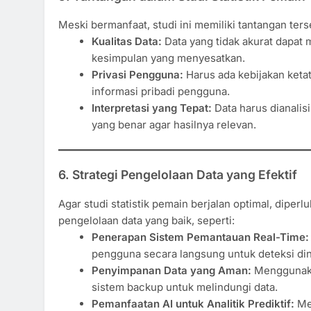
Meski bermanfaat, studi ini memiliki tantangan terse
Kualitas Data:
Data yang tidak akurat dapat
kesimpulan yang menyesatkan.
Privasi Pengguna:
Harus ada kebijakan keta
informasi pribadi pengguna.
Interpretasi yang Tepat:
Data harus dianali
yang benar agar hasilnya relevan.
6. Strategi Pengelolaan Data yang Efektif
Agar studi statistik pemain berjalan optimal, diperlu
pengelolaan data yang baik, seperti:
Penerapan Sistem Pemantauan Real-Time:
pengguna secara langsung untuk deteksi din
Penyimpanan Data yang Aman:
Menggunaka
sistem backup untuk melindungi data.
Pemanfaatan AI untuk Analitik Prediktif:
Me