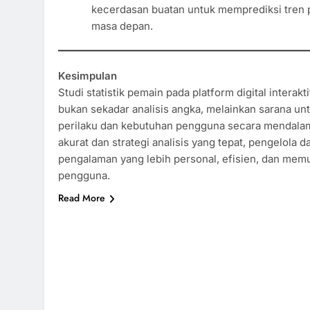
kecerdasan buatan untuk memprediksi tren 
masa depan.
Kesimpulan
Studi statistik pemain pada platform digital interakt
bukan sekadar analisis angka, melainkan sarana u
perilaku dan kebutuhan pengguna secara mendala
akurat dan strategi analisis yang tepat, pengelola 
pengalaman yang lebih personal, efisien, dan mem
pengguna.
Read More