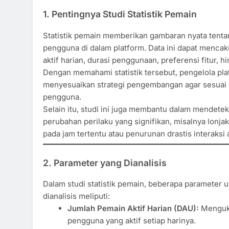
1. Pentingnya Studi Statistik Pemain
Statistik pemain memberikan gambaran nyata tentan
pengguna di dalam platform. Data ini dapat menca
aktif harian, durasi penggunaan, preferensi fitur, hi
Dengan memahami statistik tersebut, pengelola pla
menyesuaikan strategi pengembangan agar sesuai
pengguna.
Selain itu, studi ini juga membantu dalam mendetek
perubahan perilaku yang signifikan, misalnya lonj
pada jam tertentu atau penurunan drastis interaksi 
2. Parameter yang Dianalisis
Dalam studi statistik pemain, beberapa parameter 
dianalisis meliputi:
Jumlah Pemain Aktif Harian (DAU):
Menguku
pengguna yang aktif setiap harinya.