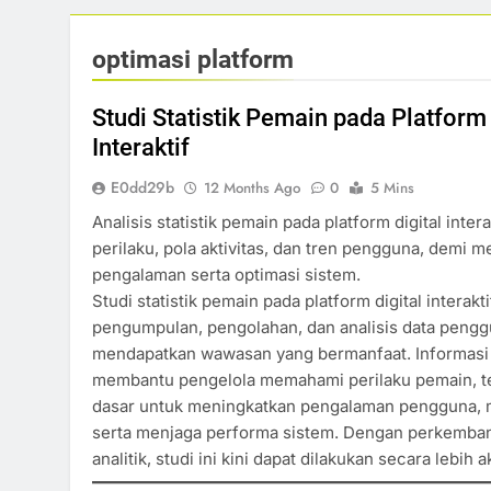
optimasi platform
Studi Statistik Pemain pada Platform 
Interaktif
E0dd29b
12 Months Ago
0
5 Mins
Analisis statistik pemain pada platform digital int
perilaku, pola aktivitas, dan tren pengguna, demi 
pengalaman serta optimasi sistem.
Studi statistik pemain pada platform digital intera
pengumpulan, pengolahan, dan analisis data pengg
mendapatkan wawasan yang bermanfaat. Informasi i
membantu pengelola memahami perilaku pemain, te
dasar untuk meningkatkan pengalaman pengguna, m
serta menjaga performa sistem. Dengan perkemban
analitik, studi ini kini dapat dilakukan secara lebih 