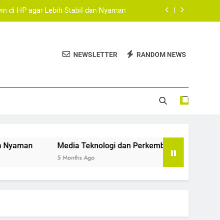
n di HP agar Lebih Stabil dan Nyaman
Perkembangan Platform Digital Global
a4D dalam Infrastruktur Digital Modern
NEWSLETTER
RANDOM NEWS
38 Link Alternatif di Browser Modern
uang Menang Tinggi Dan Layanan Terpercaya.
n di HP agar Lebih Stabil dan Nyaman
Perkembangan Platform Digital Global
a4D dalam Infrastruktur Digital Modern
Media Teknologi dan Perkembangan Platform Digital Glob
5 Months Ago