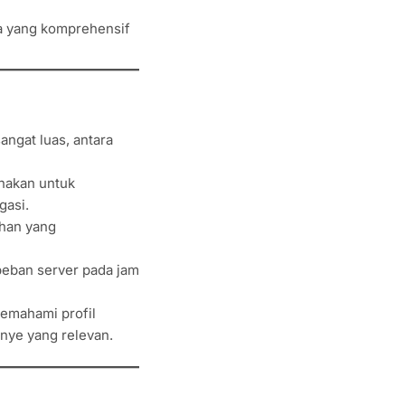
a yang komprehensif
angat luas, antara
nakan untuk
gasi.
han yang
 beban server pada jam
mahami profil
ye yang relevan.