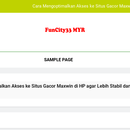
Cara Mengoptimalkan Akses ke Situs Gacor Maxwi
Media Teknologi dan 
Analisis Arsitektur Sistem Platform Tiar
City33 MYR
Tips Aman Mengakses LAE1
 MYR Menawarkan Berbagai Permainan Judi Online Dengan Pel
Cara Mengoptimalkan Akses ke Situs Gacor Maxwi
SAMPLE PAGE
Media Teknologi dan 
Analisis Arsitektur Sistem Platform Tiar
e Situs Gacor Maxwin di HP agar Lebih Stabil dan Nyaman