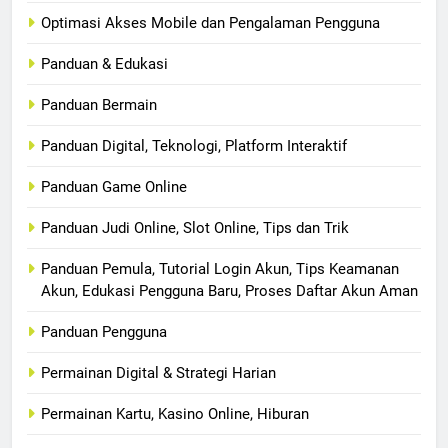
Optimasi Akses Mobile dan Pengalaman Pengguna
Panduan & Edukasi
Panduan Bermain
Panduan Digital, Teknologi, Platform Interaktif
Panduan Game Online
Panduan Judi Online, Slot Online, Tips dan Trik
Panduan Pemula, Tutorial Login Akun, Tips Keamanan
Akun, Edukasi Pengguna Baru, Proses Daftar Akun Aman
Panduan Pengguna
Permainan Digital & Strategi Harian
Permainan Kartu, Kasino Online, Hiburan