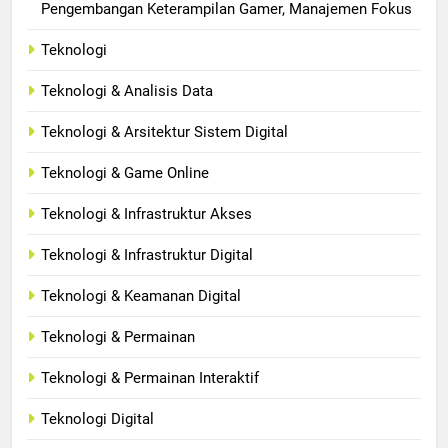
Pengembangan Keterampilan Gamer, Manajemen Fokus
Teknologi
Teknologi & Analisis Data
Teknologi & Arsitektur Sistem Digital
Teknologi & Game Online
Teknologi & Infrastruktur Akses
Teknologi & Infrastruktur Digital
Teknologi & Keamanan Digital
Teknologi & Permainan
Teknologi & Permainan Interaktif
Teknologi Digital