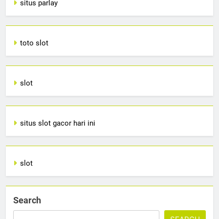
situs parlay
toto slot
slot
situs slot gacor hari ini
slot
Search