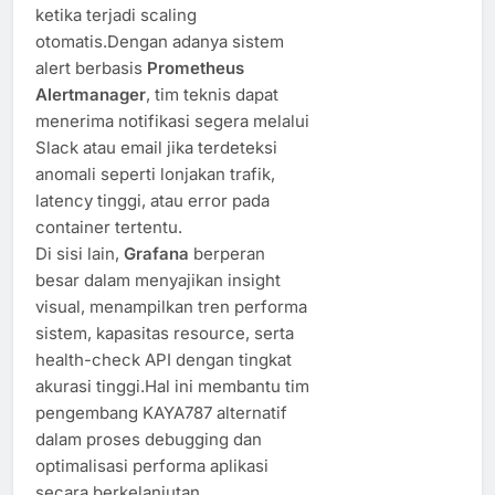
ketika terjadi scaling
otomatis.Dengan adanya sistem
alert berbasis
Prometheus
Alertmanager
, tim teknis dapat
menerima notifikasi segera melalui
Slack atau email jika terdeteksi
anomali seperti lonjakan trafik,
latency tinggi, atau error pada
container tertentu.
Di sisi lain,
Grafana
berperan
besar dalam menyajikan insight
visual, menampilkan tren performa
sistem, kapasitas resource, serta
health-check API dengan tingkat
akurasi tinggi.Hal ini membantu tim
pengembang KAYA787 alternatif
dalam proses debugging dan
optimalisasi performa aplikasi
secara berkelanjutan.