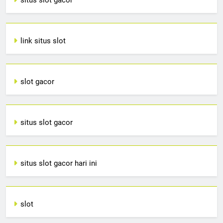
link situs slot
slot gacor
situs slot gacor
situs slot gacor hari ini
slot