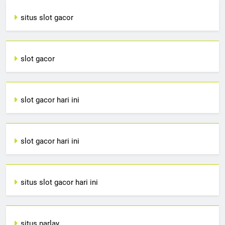
situs slot gacor
slot gacor
slot gacor hari ini
slot gacor hari ini
situs slot gacor hari ini
situs parlay