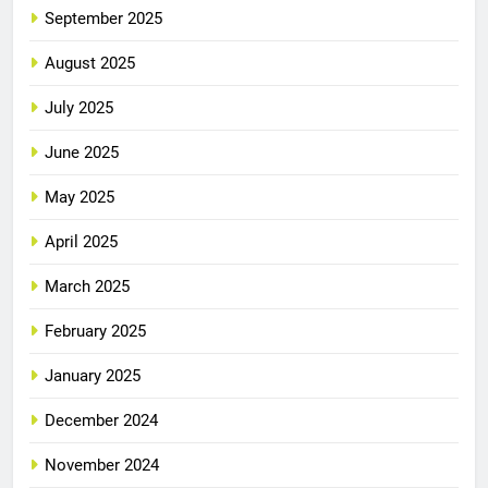
September 2025
August 2025
July 2025
June 2025
May 2025
April 2025
March 2025
February 2025
January 2025
December 2024
November 2024