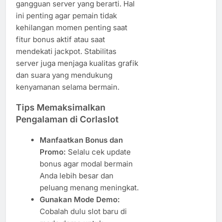
gangguan server yang berarti. Hal
ini penting agar pemain tidak
kehilangan momen penting saat
fitur bonus aktif atau saat
mendekati jackpot. Stabilitas
server juga menjaga kualitas grafik
dan suara yang mendukung
kenyamanan selama bermain.
Tips Memaksimalkan
Pengalaman di Corlaslot
Manfaatkan Bonus dan
Promo:
Selalu cek update
bonus agar modal bermain
Anda lebih besar dan
peluang menang meningkat.
Gunakan Mode Demo:
Cobalah dulu slot baru di