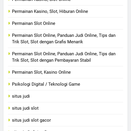
Permainan Kasino, Slot, Hiburan Online
Permainan Slot Online
Permainan Slot Online, Panduan Judi Online, Tips dan
Trik Slot, Slot dengan Grafis Menarik
Permainan Slot Online, Panduan Judi Online, Tips dan
Trik Slot, Slot dengan Pembayaran Stabil
Permainan Slot, Kasino Online
Psikologi Digital / Teknologi Game
situs judi
situs judi slot
situs judi slot gacor