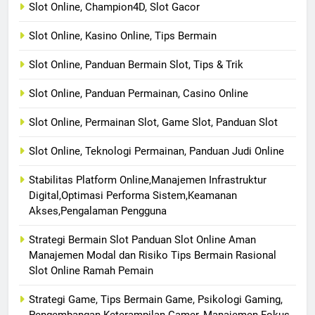
Slot Online, Champion4D, Slot Gacor
Slot Online, Kasino Online, Tips Bermain
Slot Online, Panduan Bermain Slot, Tips & Trik
Slot Online, Panduan Permainan, Casino Online
Slot Online, Permainan Slot, Game Slot, Panduan Slot
Slot Online, Teknologi Permainan, Panduan Judi Online
Stabilitas Platform Online,Manajemen Infrastruktur
Digital,Optimasi Performa Sistem,Keamanan
Akses,Pengalaman Pengguna
Strategi Bermain Slot Panduan Slot Online Aman
Manajemen Modal dan Risiko Tips Bermain Rasional
Slot Online Ramah Pemain
Strategi Game, Tips Bermain Game, Psikologi Gaming,
Pengembangan Keterampilan Gamer, Manajemen Fokus