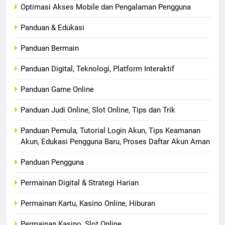
Optimasi Akses Mobile dan Pengalaman Pengguna
Panduan & Edukasi
Panduan Bermain
Panduan Digital, Teknologi, Platform Interaktif
Panduan Game Online
Panduan Judi Online, Slot Online, Tips dan Trik
Panduan Pemula, Tutorial Login Akun, Tips Keamanan
Akun, Edukasi Pengguna Baru, Proses Daftar Akun Aman
Panduan Pengguna
Permainan Digital & Strategi Harian
Permainan Kartu, Kasino Online, Hiburan
Permainan Kasino, Slot Online