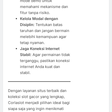
mode demo untuk
memahami mekanisme dan
fitur tanpa risiko.
Kelola Modal dengan
Disiplin:
Tentukan batas
taruhan dan jangan bermain
melebihi kemampuan agar
tetap nyaman.
Jaga Koneksi Internet
Stabil:
Agar permainan tidak
terganggu, pastikan koneksi
internet Anda kuat dan
stabil.
Dengan layanan situs terbaik dan
koleksi slot gacor yang lengkap,
Corlaslot menjadi pilihan ideal bagi
siapa saja yang ingin menikmati