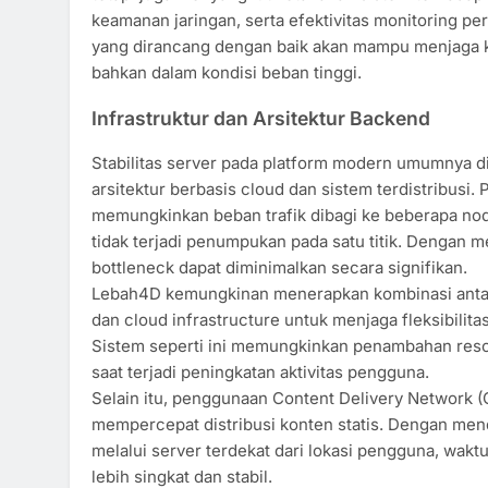
keamanan jaringan, serta efektivitas monitoring per
yang dirancang dengan baik akan mampu menjaga k
bahkan dalam kondisi beban tinggi.
Infrastruktur dan Arsitektur Backend
Stabilitas server pada platform modern umumnya d
arsitektur berbasis cloud dan sistem terdistribusi. 
memungkinkan beban trafik dibagi ke beberapa no
tidak terjadi penumpukan pada satu titik. Dengan me
bottleneck dapat diminimalkan secara signifikan.
Lebah4D kemungkinan menerapkan kombinasi antar
dan cloud infrastructure untuk menjaga fleksibilitas 
Sistem seperti ini memungkinkan penambahan reso
saat terjadi peningkatan aktivitas pengguna.
Selain itu, penggunaan Content Delivery Network 
mempercepat distribusi konten statis. Dengan mend
melalui server terdekat dari lokasi pengguna, wakt
lebih singkat dan stabil.