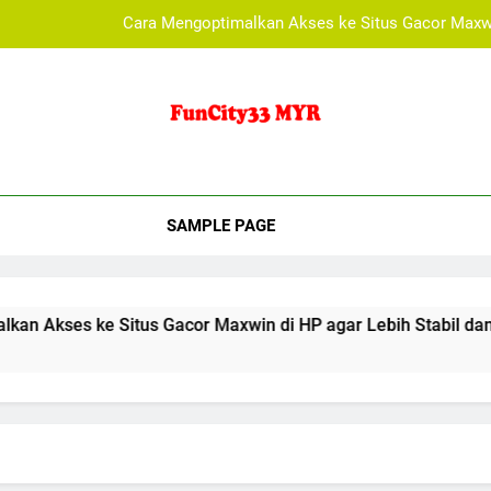
Cara Mengoptimalkan Akses ke Situs Gacor Maxwi
Media Teknologi dan 
Analisis Arsitektur Sistem Platform Tiar
City33 MYR
Tips Aman Mengakses LAE1
 MYR Menawarkan Berbagai Permainan Judi Online Dengan Pel
Cara Mengoptimalkan Akses ke Situs Gacor Maxwi
SAMPLE PAGE
Media Teknologi dan 
Analisis Arsitektur Sistem Platform Tiar
e Situs Gacor Maxwin di HP agar Lebih Stabil dan Nyaman