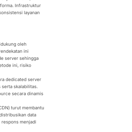
forma. Infrastruktur
onsistensi layanan
idukung oleh
Pendekatan ini
de server sehingga
tode ini, risiko
a dedicated server
serta skalabilitas.
urce secara dinamis
(CDN) turut membantu
istribusikan data
u respons menjadi