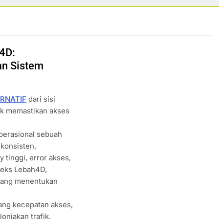
h4D:
an Sistem
RNATIF
dari sisi
tuk memastikan akses
operasional sebuah
 konsisten,
tinggi, error akses,
teks Lebah4D,
g yang menentukan
ntang kecepatan akses,
onjakan trafik,