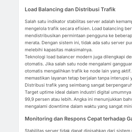
Load Balancing dan Distribusi Trafik
Salah satu indikator stabilitas server adalah kema
mengelola trafik secara efisien. Load balancing be
mendistribusikan permintaan pengguna ke beberap
merata. Dengan sistem ini, tidak ada satu server p
melebihi kapasitas maksimalnya.
Teknologi load balancer modern juga dilengkapi d
otomatis. Jika salah satu node mengalami gangguan
otomatis mengalihkan trafik ke node lain yang aktif
memastikan layanan tetap berjalan tanpa interupsi y
Distribusi trafik yang seimbang sangat berpengaru
Target uptime ideal dalam industri digital umumnya
99,9 persen atau lebih. Angka ini menunjukkan ba
mengalami downtime dalam waktu yang sangat min
Monitoring dan Respons Cepat terhadap 
Stabilitas server tidak dapat dipisahkan dari siste