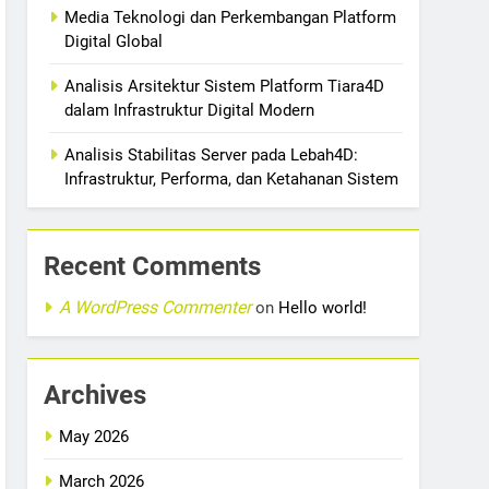
Media Teknologi dan Perkembangan Platform
Digital Global
Analisis Arsitektur Sistem Platform Tiara4D
dalam Infrastruktur Digital Modern
Analisis Stabilitas Server pada Lebah4D:
Infrastruktur, Performa, dan Ketahanan Sistem
Recent Comments
A WordPress Commenter
on
Hello world!
Archives
May 2026
March 2026