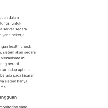
mpuan dalam
rfungsi untuk
a server secara
un yang bekerja
engan health check
, sistem akan secara
. Mekanisme ini
ang berarti.
h terhadap uptime.
 berada pada kisaran
hwa sistem hanya
imal.
Gangguan
m monitoring yang