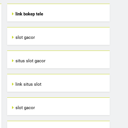
link bokep tele
slot gacor
situs slot gacor
link situs slot
slot gacor