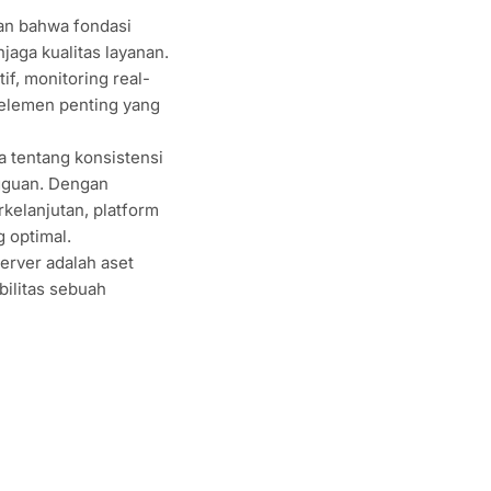
kan bahwa fondasi
jaga kualitas layanan.
tif, monitoring real-
 elemen penting yang
ga tentang konsistensi
gguan. Dengan
rkelanjutan, platform
 optimal.
server adalah aset
bilitas sebuah