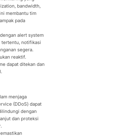
ization, bandwidth,
 ini membantu tim
dampak pada
dengan alert system
tertentu, notifikasi
nanganan segera.
ukan reaktif.
me dapat ditekan dan
.
alam menjaga
Service (DDoS) dapat
dilindungi dengan
lanjut dan proteksi
.
 memastikan