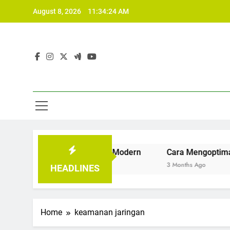
Skip
August 8, 2026
11:34:25 AM
to
content
Fun
FunCity33
rnatif di Browser Modern
Cara Mengoptimalkan Akses k
3 Months Ago
HEADLINES
Home
keamanan jaringan