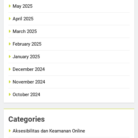
May 2025
April 2025
March 2025
February 2025
January 2025
December 2024
November 2024
October 2024
Categories
Aksesibilitas dan Keamanan Online