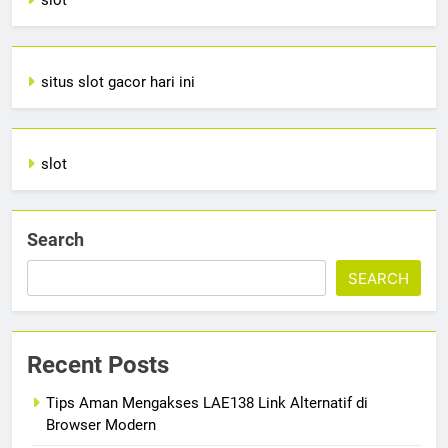
situs slot gacor hari ini
slot
Search
SEARCH
Recent Posts
Tips Aman Mengakses LAE138 Link Alternatif di
Browser Modern