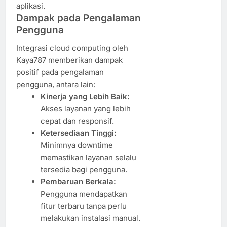
aplikasi.
Dampak pada Pengalaman
Pengguna
Integrasi cloud computing oleh
Kaya787 memberikan dampak
positif pada pengalaman
pengguna, antara lain:
Kinerja yang Lebih Baik:
Akses layanan yang lebih
cepat dan responsif.
Ketersediaan Tinggi:
Minimnya downtime
memastikan layanan selalu
tersedia bagi pengguna.
Pembaruan Berkala:
Pengguna mendapatkan
fitur terbaru tanpa perlu
melakukan instalasi manual.