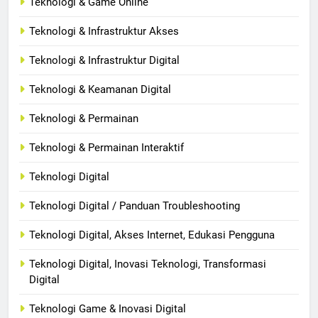
Teknologi & Game Online
Teknologi & Infrastruktur Akses
Teknologi & Infrastruktur Digital
Teknologi & Keamanan Digital
Teknologi & Permainan
Teknologi & Permainan Interaktif
Teknologi Digital
Teknologi Digital / Panduan Troubleshooting
Teknologi Digital, Akses Internet, Edukasi Pengguna
Teknologi Digital, Inovasi Teknologi, Transformasi
Digital
Teknologi Game & Inovasi Digital