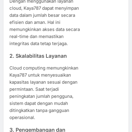
Dengan menggunakan layanan
cloud, Kaya787 dapat menyimpan
data dalam jumlah besar secara
efisien dan aman. Hal ini
memungkinkan akses data secara
real-time dan memastikan
integritas data tetap terjaga.
2. Skalabilitas Layanan
Cloud computing memungkinkan
Kaya787 untuk menyesuaikan
kapasitas layanan sesuai dengan
permintaan. Saat terjadi
peningkatan jumlah pengguna,
sistem dapat dengan mudah
ditingkatkan tanpa gangguan
operasional.
3. Pengembangan dan