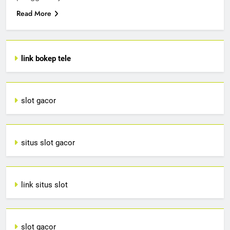
Read More
link bokep tele
slot gacor
situs slot gacor
link situs slot
slot gacor