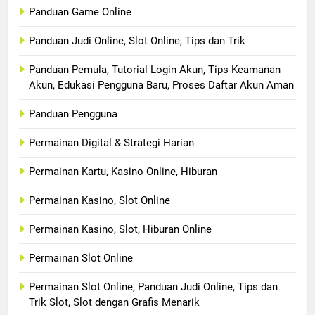
Panduan Game Online
Panduan Judi Online, Slot Online, Tips dan Trik
Panduan Pemula, Tutorial Login Akun, Tips Keamanan
Akun, Edukasi Pengguna Baru, Proses Daftar Akun Aman
Panduan Pengguna
Permainan Digital & Strategi Harian
Permainan Kartu, Kasino Online, Hiburan
Permainan Kasino, Slot Online
Permainan Kasino, Slot, Hiburan Online
Permainan Slot Online
Permainan Slot Online, Panduan Judi Online, Tips dan
Trik Slot, Slot dengan Grafis Menarik