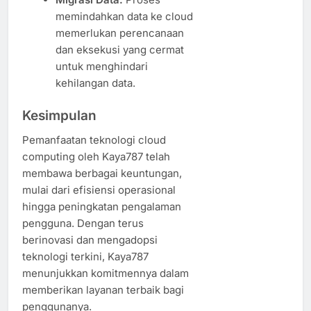
memindahkan data ke cloud
memerlukan perencanaan
dan eksekusi yang cermat
untuk menghindari
kehilangan data.
Kesimpulan
Pemanfaatan teknologi cloud
computing oleh Kaya787 telah
membawa berbagai keuntungan,
mulai dari efisiensi operasional
hingga peningkatan pengalaman
pengguna. Dengan terus
berinovasi dan mengadopsi
teknologi terkini, Kaya787
menunjukkan komitmennya dalam
memberikan layanan terbaik bagi
penggunanya.