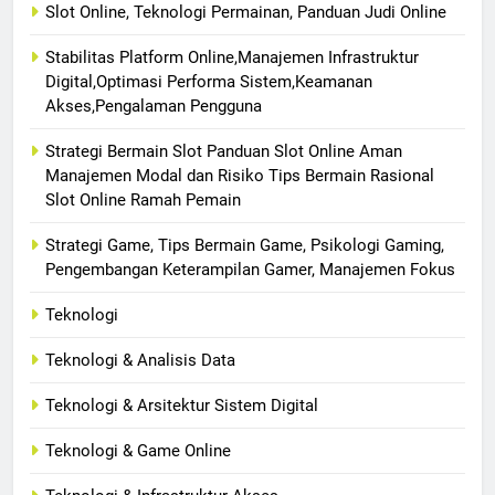
Slot Online, Teknologi Permainan, Panduan Judi Online
Stabilitas Platform Online,Manajemen Infrastruktur
Digital,Optimasi Performa Sistem,Keamanan
Akses,Pengalaman Pengguna
Strategi Bermain Slot Panduan Slot Online Aman
Manajemen Modal dan Risiko Tips Bermain Rasional
Slot Online Ramah Pemain
Strategi Game, Tips Bermain Game, Psikologi Gaming,
Pengembangan Keterampilan Gamer, Manajemen Fokus
Teknologi
Teknologi & Analisis Data
Teknologi & Arsitektur Sistem Digital
Teknologi & Game Online