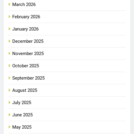
March 2026
February 2026
January 2026
December 2025
November 2025
October 2025
September 2025
August 2025
July 2025
June 2025
May 2025