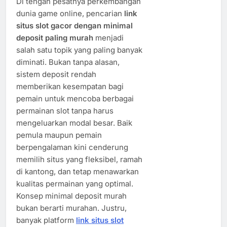
Di tengah pesatnya perkembangan
dunia game online, pencarian
link
situs slot gacor dengan minimal
deposit paling murah
menjadi
salah satu topik yang paling banyak
diminati. Bukan tanpa alasan,
sistem deposit rendah
memberikan kesempatan bagi
pemain untuk mencoba berbagai
permainan slot tanpa harus
mengeluarkan modal besar. Baik
pemula maupun pemain
berpengalaman kini cenderung
memilih situs yang fleksibel, ramah
di kantong, dan tetap menawarkan
kualitas permainan yang optimal.
Konsep minimal deposit murah
bukan berarti murahan. Justru,
banyak platform
link situs slot