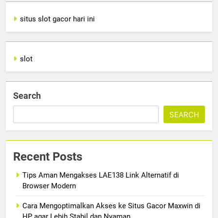
situs slot gacor hari ini
slot
Search
SEARCH
Recent Posts
Tips Aman Mengakses LAE138 Link Alternatif di
Browser Modern
Cara Mengoptimalkan Akses ke Situs Gacor Maxwin di
HP agar Lebih Stabil dan Nyaman