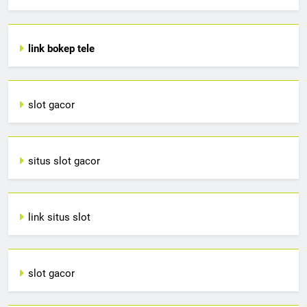
link bokep tele
slot gacor
situs slot gacor
link situs slot
slot gacor