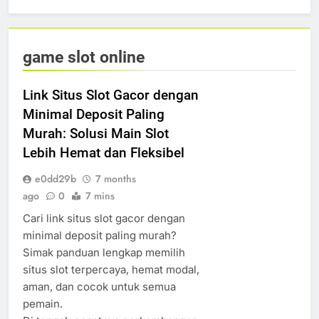
game slot online
Link Situs Slot Gacor dengan
Minimal Deposit Paling
Murah: Solusi Main Slot
Lebih Hemat dan Fleksibel
e0dd29b
7 months
ago
0
7 mins
Cari link situs slot gacor dengan
minimal deposit paling murah?
Simak panduan lengkap memilih
situs slot terpercaya, hemat modal,
aman, dan cocok untuk semua
pemain.