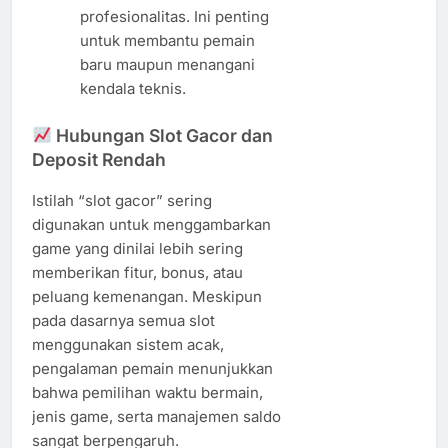
profesionalitas. Ini penting
untuk membantu pemain
baru maupun menangani
kendala teknis.
Hubungan Slot Gacor dan
Deposit Rendah
Istilah “slot gacor” sering
digunakan untuk menggambarkan
game yang dinilai lebih sering
memberikan fitur, bonus, atau
peluang kemenangan. Meskipun
pada dasarnya semua slot
menggunakan sistem acak,
pengalaman pemain menunjukkan
bahwa pemilihan waktu bermain,
jenis game, serta manajemen saldo
sangat berpengaruh.