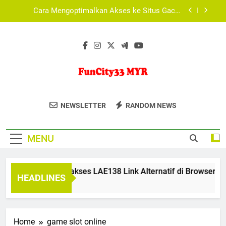
Skip
Media Teknologi dan Perkembangan Platform
to
Digital Global
content
Analisis Arsitektur Sistem Platform Tiara4D
dalam Infrastruktur Digital Modern
Tips Aman Mengakses LAE138 Link Alternatif di
Browser Modern
Cara Mengoptimalkan Akses ke Situs Gacor
Maxwin di HP agar Lebih Stabil dan Nyaman
FunCity33 MYR
FunCity33 MYR Menawarkan Berbagai
Media Teknologi dan Perkembangan Platform
NEWSLETTER
RANDOM NEWS
Digital Global
Permainan Judi Online Dengan Peluang
Analisis Arsitektur Sistem Platform Tiara4D
Menang Tinggi Dan Layanan
dalam Infrastruktur Digital Modern
MENU
Terpercaya.
ips Aman Mengakses LAE138 Link Alternatif di Browser Mode
HEADLINES
 Months Ago
Home
game slot online