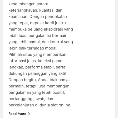
keseimbangan antara
keterjangkauan, kualitas, dan
keamanan. Dengan pendekatan
yang tepat, deposit kecil justru
membuka peluang eksplorasi yang
lebih luas, pengalaman bermain
yang lebih santai, dan kontrol yang
lebih baik terhadap modal.
Pilihlah situs yang memberikan
informasi jelas, koleksi game
lengkap, performa stabil, serta
dukungan pelanggan yang aktif.
Dengan begitu, Anda tidak hanya
bermain, tetapi juga membangun
pengalaman yang lebih positif,
bertanggung jawab, dan
berkelanjutan di dunia slot online.
Read More