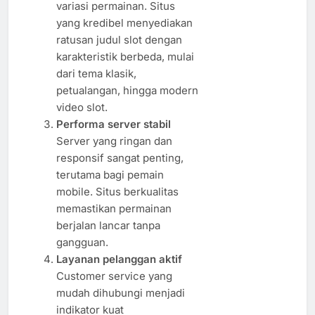
variasi permainan. Situs
yang kredibel menyediakan
ratusan judul slot dengan
karakteristik berbeda, mulai
dari tema klasik,
petualangan, hingga modern
video slot.
Performa server stabil
Server yang ringan dan
responsif sangat penting,
terutama bagi pemain
mobile. Situs berkualitas
memastikan permainan
berjalan lancar tanpa
gangguan.
Layanan pelanggan aktif
Customer service yang
mudah dihubungi menjadi
indikator kuat