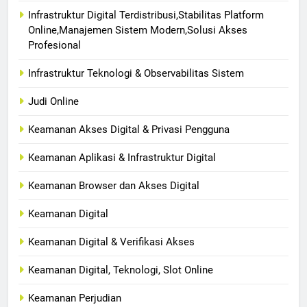
Infrastruktur Digital Terdistribusi,Stabilitas Platform
Online,Manajemen Sistem Modern,Solusi Akses
Profesional
Infrastruktur Teknologi & Observabilitas Sistem
Judi Online
Keamanan Akses Digital & Privasi Pengguna
Keamanan Aplikasi & Infrastruktur Digital
Keamanan Browser dan Akses Digital
Keamanan Digital
Keamanan Digital & Verifikasi Akses
Keamanan Digital, Teknologi, Slot Online
Keamanan Perjudian