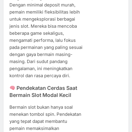
Dengan minimal deposit murah,
pemain memiliki fleksibilitas lebih
untuk mengeksplorasi berbagai
jenis slot. Mereka bisa mencoba
beberapa game sekaligus,
mengamati performa, lalu fokus
pada permainan yang paling sesuai
dengan gaya bermain masing-
masing. Dari sudut pandang
pengalaman, ini meningkatkan
kontrol dan rasa percaya diri.
Pendekatan Cerdas Saat
Bermain Slot Modal Kecil
Bermain slot bukan hanya soal
menekan tombol spin. Pendekatan
yang tepat dapat membantu
pemain memaksimalkan