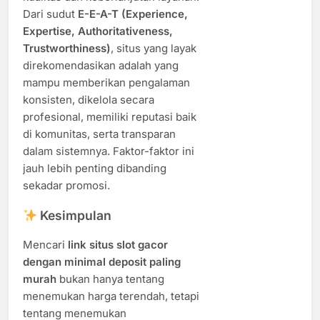
Dari sudut
E-E-A-T (Experience,
Expertise, Authoritativeness,
Trustworthiness)
, situs yang layak
direkomendasikan adalah yang
mampu memberikan pengalaman
konsisten, dikelola secara
profesional, memiliki reputasi baik
di komunitas, serta transparan
dalam sistemnya. Faktor-faktor ini
jauh lebih penting dibanding
sekadar promosi.
Kesimpulan
Mencari
link situs slot gacor
dengan minimal deposit paling
murah
bukan hanya tentang
menemukan harga terendah, tetapi
tentang menemukan