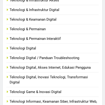
Teknologi & Infrastruktur Akses
Teknologi & Infrastruktur Digital
Teknologi & Keamanan Digital
Teknologi & Permainan
Teknologi & Permainan Interaktif
Teknologi Digital
Teknologi Digital / Panduan Troubleshooting
Teknologi Digital, Akses Internet, Edukasi Pengguna
Teknologi Digital, Inovasi Teknologi, Transformasi
Digital
Teknologi Game & Inovasi Digital
Teknologi Informasi, Keamanan Siber, Infrastruktur Web,