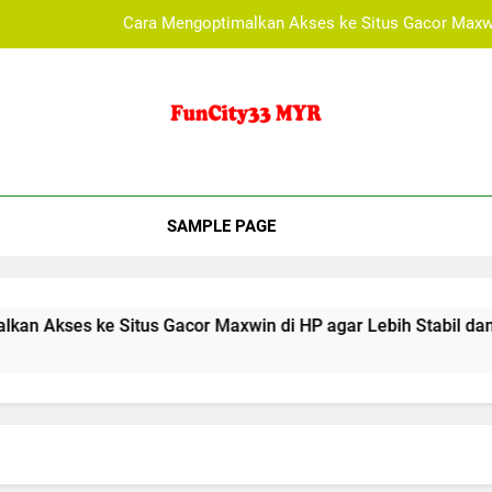
Cara Mengoptimalkan Akses ke Situs Gacor Maxwi
Media Teknologi dan 
Analisis Arsitektur Sistem Platform Tiar
City33 MYR
Tips Aman Mengakses LAE1
 MYR Menawarkan Berbagai Permainan Judi Online Dengan Pel
Cara Mengoptimalkan Akses ke Situs Gacor Maxwi
SAMPLE PAGE
Media Teknologi dan 
Analisis Arsitektur Sistem Platform Tiar
e Situs Gacor Maxwin di HP agar Lebih Stabil dan Nyaman