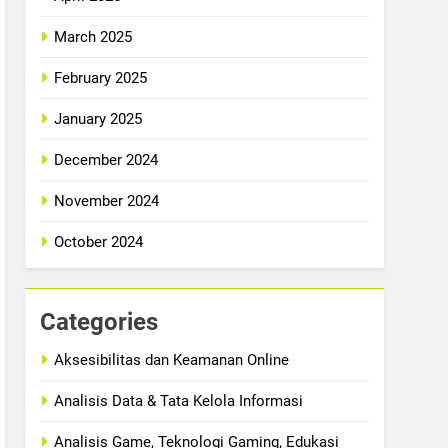
March 2025
February 2025
January 2025
December 2024
November 2024
October 2024
Categories
Aksesibilitas dan Keamanan Online
Analisis Data & Tata Kelola Informasi
Analisis Game, Teknologi Gaming, Edukasi