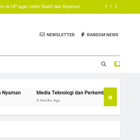
n di HP agar Lebih Stabil dan Nyaman
Perkembangan Platform Digital Global
a4D dalam Infrastruktur Digital Modern
NEWSLETTER
RANDOM NEWS
38 Link Alternatif di Browser Modern
uang Menang Tinggi Dan Layanan Terpercaya.
n di HP agar Lebih Stabil dan Nyaman
Perkembangan Platform Digital Global
a4D dalam Infrastruktur Digital Modern
Media Teknologi dan Perkembangan Platform Digital Globa
5 Months Ago