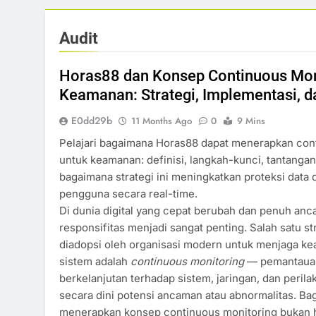
Audit
Horas88 dan Konsep Continuous Mon
Keamanan: Strategi, Implementasi, 
E0dd29b
11 Months Ago
0
9 Mins
Pelajari bagaimana Horas88 dapat menerapkan con
untuk keamanan: definisi, langkah-kunci, tantangan,
bagaimana strategi ini meningkatkan proteksi data
pengguna secara real-time.
Di dunia digital yang cepat berubah dan penuh anc
responsifitas menjadi sangat penting. Salah satu s
diadopsi oleh organisasi modern untuk menjaga kea
sistem adalah
continuous monitoring
— pemantaua
berkelanjutan terhadap sistem, jaringan, dan peril
secara dini potensi ancaman atau abnormalitas. Ba
menerapkan konsep continuous monitoring bukan h