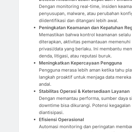
Dengan monitoring real-time, insiden keama
penyusupan, malware, atau perubahan konfig
diidentifikasi dan ditangani lebih awal.
Peningkatan Keamanan dan Kepatuhan Reg
Memastikan bahwa kontrol keamanan selalu d
diterapkan, aktivitas pemantauan memenuhi 
privasi/data yang berlaku. Ini membantu mem
denda, litigasi, atau reputasi buruk.
Meningkatkan Kepercayaan Pengguna
Pengguna merasa lebih aman ketika tahu pl
langkah proaktif untuk menjaga data mereka 
andal.
Stabilitas Operasi & Ketersediaan Layanan
Dengan memantau performa, sumber daya si
downtime bisa dikurangi. Potensi kegagalan 
diantisipasi.
Efisiensi Operasional
Automasi monitoring dan peringatan memba