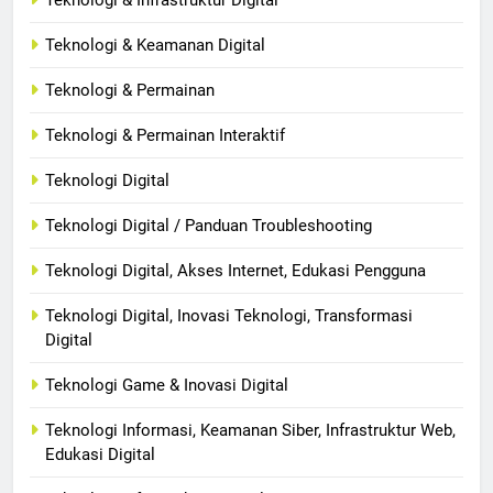
Teknologi & Keamanan Digital
Teknologi & Permainan
Teknologi & Permainan Interaktif
Teknologi Digital
Teknologi Digital / Panduan Troubleshooting
Teknologi Digital, Akses Internet, Edukasi Pengguna
Teknologi Digital, Inovasi Teknologi, Transformasi
Digital
Teknologi Game & Inovasi Digital
Teknologi Informasi, Keamanan Siber, Infrastruktur Web,
Edukasi Digital