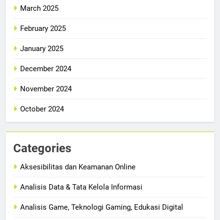
March 2025
February 2025
January 2025
December 2024
November 2024
October 2024
Categories
Aksesibilitas dan Keamanan Online
Analisis Data & Tata Kelola Informasi
Analisis Game, Teknologi Gaming, Edukasi Digital