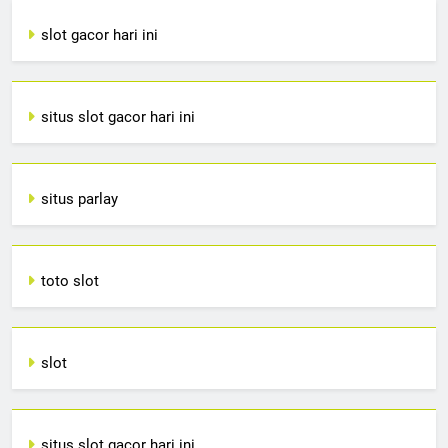
slot gacor hari ini
situs slot gacor hari ini
situs parlay
toto slot
slot
situs slot gacor hari ini