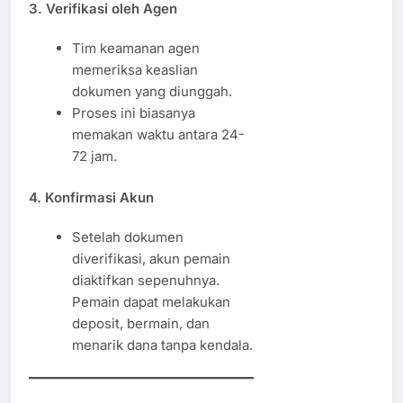
3. Verifikasi oleh Agen
Tim keamanan agen
memeriksa keaslian
dokumen yang diunggah.
Proses ini biasanya
memakan waktu antara 24-
72 jam.
4. Konfirmasi Akun
Setelah dokumen
diverifikasi, akun pemain
diaktifkan sepenuhnya.
Pemain dapat melakukan
deposit, bermain, dan
menarik dana tanpa kendala.