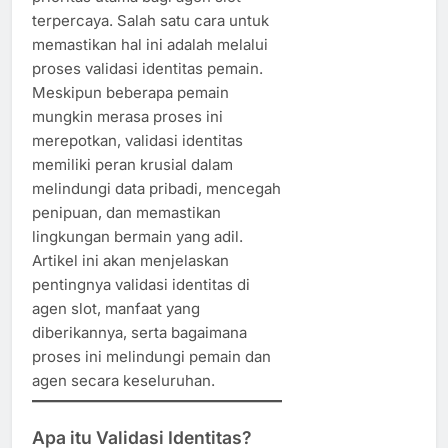
terpercaya. Salah satu cara untuk
memastikan hal ini adalah melalui
proses validasi identitas pemain.
Meskipun beberapa pemain
mungkin merasa proses ini
merepotkan, validasi identitas
memiliki peran krusial dalam
melindungi data pribadi, mencegah
penipuan, dan memastikan
lingkungan bermain yang adil.
Artikel ini akan menjelaskan
pentingnya validasi identitas di
agen slot, manfaat yang
diberikannya, serta bagaimana
proses ini melindungi pemain dan
agen secara keseluruhan.
Apa itu Validasi Identitas?