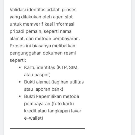
Validasi identitas adalah proses
yang dilakukan oleh agen slot
untuk memverifikasi informasi
pribadi pemain, seperti nama,
alamat, dan metode pembayaran.
Proses ini biasanya melibatkan
pengunggahan dokumen resmi
seperti:
Kartu identitas (KTP, SIM,
atau paspor)
Bukti alamat (tagihan utilitas
atau laporan bank)
Bukti kepemilikan metode
pembayaran (foto kartu
kredit atau tangkapan layar
e-wallet)