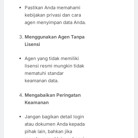
Pastikan Anda memahami
kebijakan privasi dan cara
agen menyimpan data Anda.
Menggunakan Agen Tanpa
Lisensi
Agen yang tidak memiliki
lisensi resmi mungkin tidak
mematuhi standar
keamanan data.
Mengabaikan Peringatan
Keamanan
Jangan bagikan detail login
atau dokumen Anda kepada
pihak lain, bahkan jika