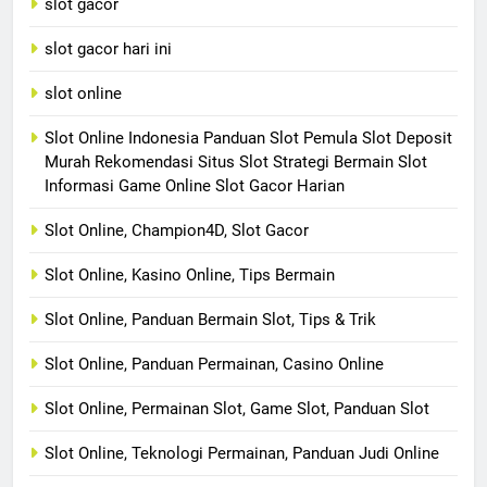
slot gacor
slot gacor hari ini
slot online
Slot Online Indonesia Panduan Slot Pemula Slot Deposit
Murah Rekomendasi Situs Slot Strategi Bermain Slot
Informasi Game Online Slot Gacor Harian
Slot Online, Champion4D, Slot Gacor
Slot Online, Kasino Online, Tips Bermain
Slot Online, Panduan Bermain Slot, Tips & Trik
Slot Online, Panduan Permainan, Casino Online
Slot Online, Permainan Slot, Game Slot, Panduan Slot
Slot Online, Teknologi Permainan, Panduan Judi Online