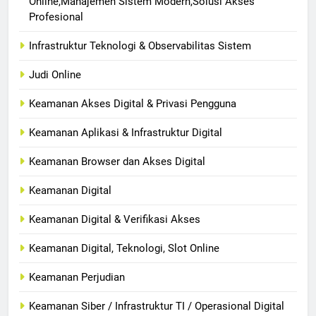
Online,Manajemen Sistem Modern,Solusi Akses
Profesional
Infrastruktur Teknologi & Observabilitas Sistem
Judi Online
Keamanan Akses Digital & Privasi Pengguna
Keamanan Aplikasi & Infrastruktur Digital
Keamanan Browser dan Akses Digital
Keamanan Digital
Keamanan Digital & Verifikasi Akses
Keamanan Digital, Teknologi, Slot Online
Keamanan Perjudian
Keamanan Siber / Infrastruktur TI / Operasional Digital