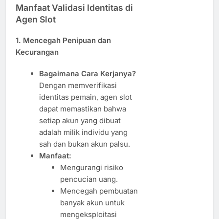
Manfaat Validasi Identitas di
Agen Slot
1. Mencegah Penipuan dan
Kecurangan
Bagaimana Cara Kerjanya?
Dengan memverifikasi
identitas pemain, agen slot
dapat memastikan bahwa
setiap akun yang dibuat
adalah milik individu yang
sah dan bukan akun palsu.
Manfaat:
Mengurangi risiko
pencucian uang.
Mencegah pembuatan
banyak akun untuk
mengeksploitasi