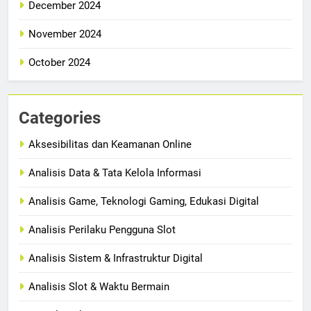
December 2024
November 2024
October 2024
Categories
Aksesibilitas dan Keamanan Online
Analisis Data & Tata Kelola Informasi
Analisis Game, Teknologi Gaming, Edukasi Digital
Analisis Perilaku Pengguna Slot
Analisis Sistem & Infrastruktur Digital
Analisis Slot & Waktu Bermain