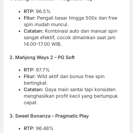
RTP:
96.5%
Fitur:
Pengali besar hingga 500x dan free
spin mudah muncul.
Catatan:
Kombinasi auto dan manual spin
sangat efektif, cocok dimainkan saat jam
14.00–17.00 WIB.
2.
Mahjong Ways 2 – PG Soft
RTP:
97.7%
Fitur:
Wild aktif dan bonus free spin
bertingkat.
Catatan:
Gaya main santai tapi konsisten
menghasilkan profit kecil yang bertumpuk
cepat.
3.
Sweet Bonanza – Pragmatic Play
RTP:
96.48%