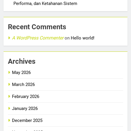
Performa, dan Ketahanan Sistem
Recent Comments
A WordPress Commenter
on
Hello world!
Archives
May 2026
March 2026
February 2026
January 2026
December 2025