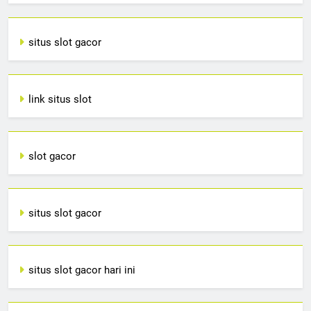
situs slot gacor
link situs slot
slot gacor
situs slot gacor
situs slot gacor hari ini