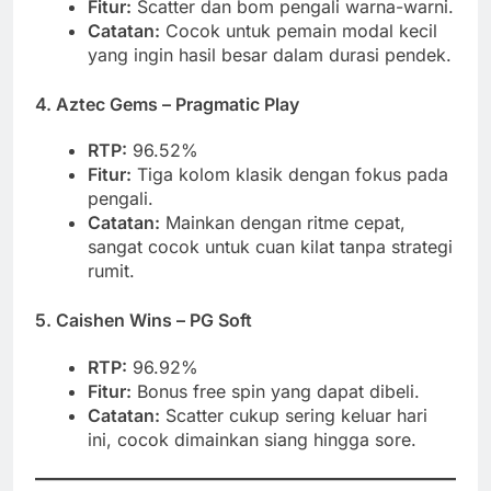
Fitur:
Scatter dan bom pengali warna-warni.
Catatan:
Cocok untuk pemain modal kecil
yang ingin hasil besar dalam durasi pendek.
4.
Aztec Gems – Pragmatic Play
RTP:
96.52%
Fitur:
Tiga kolom klasik dengan fokus pada
pengali.
Catatan:
Mainkan dengan ritme cepat,
sangat cocok untuk cuan kilat tanpa strategi
rumit.
5.
Caishen Wins – PG Soft
RTP:
96.92%
Fitur:
Bonus free spin yang dapat dibeli.
Catatan:
Scatter cukup sering keluar hari
ini, cocok dimainkan siang hingga sore.