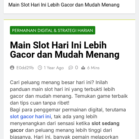
Main Slot Hari Ini Lebih Gacor dan Mudah Menang
PERMAINAN DIGITAL & STRATEGI HARIAN
Main Slot Hari Ini Lebih
Gacor dan Mudah Menang
0
E0dd29b
1 Year Ago
6 Mins
Cari peluang menang besar hari ini? Inilah
panduan main slot hari ini yang terbukti lebih
gacor dan mudah menang. Temukan game terbaik
dan tips cuan tanpa ribet!
Bagi para penggemar permainan digital, terutama
slot gacor hari ini
, tak ada yang lebih
menyenangkan dari sensasi ketika
slot sedang
gacor
dan peluang menang lebih tinggi dari
biasanya. Hari ini, banyak pemain melaporkan