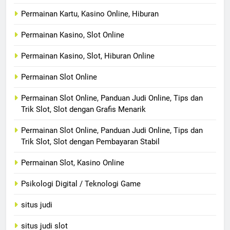
Permainan Kartu, Kasino Online, Hiburan
Permainan Kasino, Slot Online
Permainan Kasino, Slot, Hiburan Online
Permainan Slot Online
Permainan Slot Online, Panduan Judi Online, Tips dan
Trik Slot, Slot dengan Grafis Menarik
Permainan Slot Online, Panduan Judi Online, Tips dan
Trik Slot, Slot dengan Pembayaran Stabil
Permainan Slot, Kasino Online
Psikologi Digital / Teknologi Game
situs judi
situs judi slot