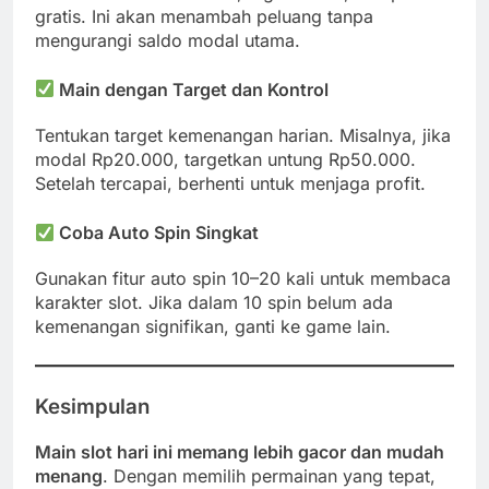
gratis. Ini akan menambah peluang tanpa
mengurangi saldo modal utama.
Main dengan Target dan Kontrol
Tentukan target kemenangan harian. Misalnya, jika
modal Rp20.000, targetkan untung Rp50.000.
Setelah tercapai, berhenti untuk menjaga profit.
Coba Auto Spin Singkat
Gunakan fitur auto spin 10–20 kali untuk membaca
karakter slot. Jika dalam 10 spin belum ada
kemenangan signifikan, ganti ke game lain.
Kesimpulan
Main slot hari ini memang lebih gacor dan mudah
menang
. Dengan memilih permainan yang tepat,