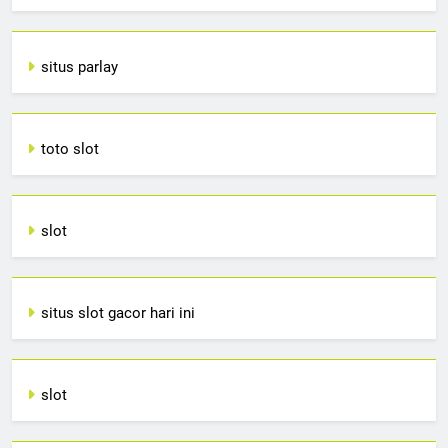
situs parlay
toto slot
slot
situs slot gacor hari ini
slot