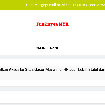
Cara Mengoptimalkan Akses ke Situs Gacor Maxwi
Media Teknologi dan 
Analisis Arsitektur Sistem Platform Tiar
City33 MYR
Tips Aman Mengakses LAE1
 MYR Menawarkan Berbagai Permainan Judi Online Dengan Pel
Cara Mengoptimalkan Akses ke Situs Gacor Maxwi
SAMPLE PAGE
Media Teknologi dan 
Analisis Arsitektur Sistem Platform Tiar
s ke Situs Gacor Maxwin di HP agar Lebih Stabil dan Nyaman