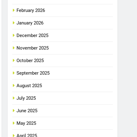
February 2026
January 2026
December 2025
November 2025
October 2025
September 2025
August 2025
July 2025
June 2025
May 2025
April 2025