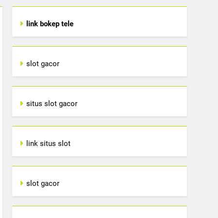
link bokep tele
slot gacor
situs slot gacor
link situs slot
slot gacor