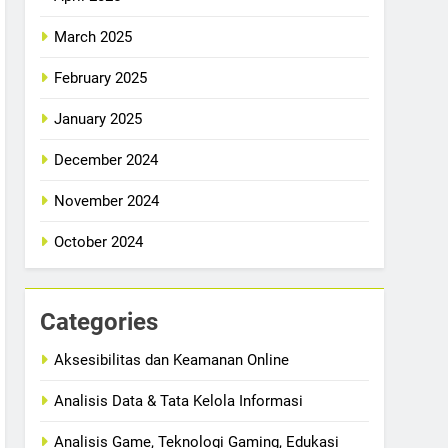
March 2025
February 2025
January 2025
December 2024
November 2024
October 2024
Categories
Aksesibilitas dan Keamanan Online
Analisis Data & Tata Kelola Informasi
Analisis Game, Teknologi Gaming, Edukasi