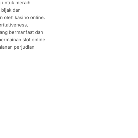
g untuk meraih
 bijak dan
 oleh kasino online.
ritativeness,
yang bermanfaat dan
ermainan slot online.
lanan perjudian