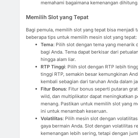
memahami bagaimana kemenangan dihitung
Memilih Slot yang Tepat
Bagi pemula, memilih slot yang tepat bisa menjadi t
beberapa tips untuk memilih mesin slot yang tepat:
Tema
: Pilih slot dengan tema yang menari
bagi Anda. Tema dapat berkisar dari petualang
hingga alam liar.
RTP Tinggi
: Pilih slot dengan RTP lebih tin
tinggi RTP, semakin besar kemungkinan An
kembali sebagian dari taruhan Anda dalam ja
Fitur Bonus
: Fitur bonus seperti putaran grat
wild, dan multiplikator dapat meningkatkan 
menang. Pastikan untuk memilih slot yang me
ini untuk menambah keseruan.
Volatilitas
: Pilih mesin slot dengan volatilit
gaya bermain Anda. Slot dengan volatilitas
kemenangan lebih sering, tetapi dengan jum