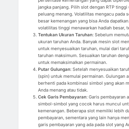
persentase kemenangan yang dapat diperol
jangka panjang. Pilih slot dengan RTP tingg
peluang menang. Volatilitas mengacu pada s
besar kemenangan yang bisa Anda dapatkan.
volatilitas tinggi menawarkan hadiah besar, te
Tentukan Ukuran Taruhan
: Sebelum memuta
ukuran taruhan Anda. Banyak mesin slot m
untuk menyesuaikan taruhan, mulai dari ta
taruhan maksimum. Sesuaikan taruhan deng
untuk memaksimalkan permainan.
Putar Gulungan
: Setelah menyesuaikan taruh
(spin) untuk memulai permainan. Gulungan a
berhenti pada kombinasi simbol yang akan 
Anda menang atau tidak.
Cek Garis Pembayaran
: Garis pembayaran a
simbol-simbol yang cocok harus muncul un
kemenangan. Beberapa slot memiliki lebih da
pembayaran, sementara yang lain hanya memil
garis pembayaran yang ada pada slot yang An