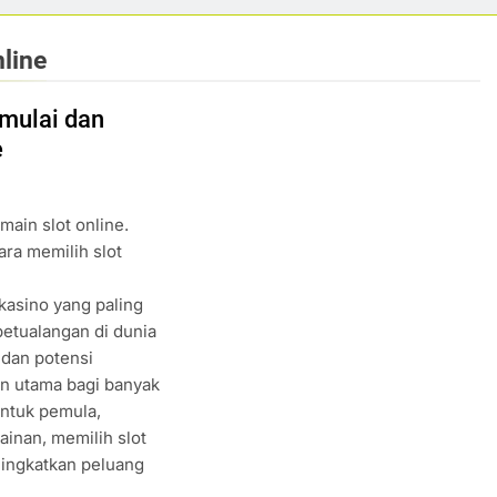
line
mulai dan
e
ain slot online.
ara memilih slot
kasino yang paling
etualangan di dunia
 dan potensi
an utama bagi banyak
untuk pemula,
nan, memilih slot
ningkatkan peluang