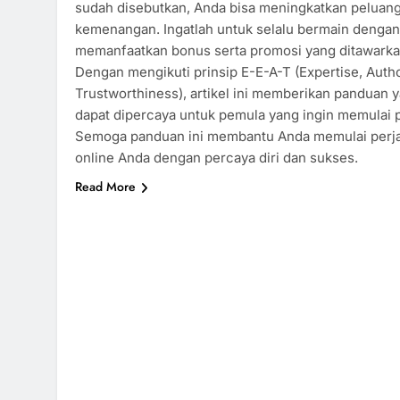
sudah disebutkan, Anda bisa meningkatkan peluan
kemenangan. Ingatlah untuk selalu bermain dengan
memanfaatkan bonus serta promosi yang ditawarkan
Dengan mengikuti prinsip E-E-A-T (Expertise, Autho
Trustworthiness), artikel ini memberikan panduan 
dapat dipercaya untuk pemula yang ingin memulai p
Semoga panduan ini membantu Anda memulai perja
online Anda dengan percaya diri dan sukses.
Read More