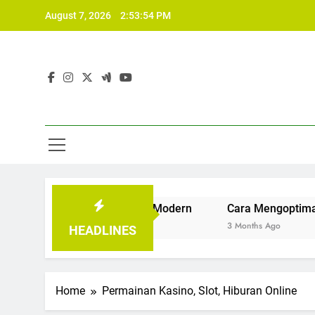
Skip
August 7, 2026
2:53:55 PM
to
content
Fun
FunCity33
lternatif di Browser Modern
Cara Mengoptimalkan Akse
3 Months Ago
HEADLINES
Home
Permainan Kasino, Slot, Hiburan Online