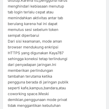
ditutup.Karena itu,pengguna harus
menghindari kebiasaan menutup
tab login terlalu cepat atau
memindahkan aktivitas antar tab
berulang karena hal ini dapat
memutus sesi sebelum token
sempat diperbarui
Dari sisi keamanan, mode aman
browser mendukung enkripsi
HTTPS yang digunakan Kaya787
sehingga koneksi tetap terlindungi
dari penyadapan jaringan.Ini
memberikan perlindungan
tambahan terutama ketika
pengguna berada di jaringan publik
seperti kafe,kampus,bandara,atau
coworking space.Meski
demikian,penggunaan mode privat
tidak menggantikan kebutuhan