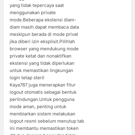
yang tidak tepercaya saat
menggunakan private
mode.Beberapa ekstensi diam-
diam masih dapat membaca data
meskipun berada di mode privat
jika diberi izin eksplisit.Pilihlah
browser yang mendukung mode
private ketat dan nonaktifkan
ekstensi yang tidak diperlukan
untuk memastikan lingkungan
login tetap steril
Kaya787 juga menerapkan fitur
logout otomatis sebagai bentuk
perlindungan.Untuk pengguna
mode aman, penting untuk
membiarkan sistem melakukan
logout resmi sebelum menutup tab
ini membantu memastikan token