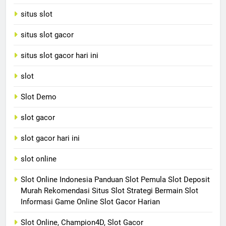
situs slot
situs slot gacor
situs slot gacor hari ini
slot
Slot Demo
slot gacor
slot gacor hari ini
slot online
Slot Online Indonesia Panduan Slot Pemula Slot Deposit
Murah Rekomendasi Situs Slot Strategi Bermain Slot
Informasi Game Online Slot Gacor Harian
Slot Online, Champion4D, Slot Gacor