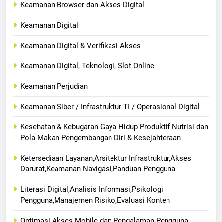
Keamanan Browser dan Akses Digital
Keamanan Digital
Keamanan Digital & Verifikasi Akses
Keamanan Digital, Teknologi, Slot Online
Keamanan Perjudian
Keamanan Siber / Infrastruktur TI / Operasional Digital
Kesehatan & Kebugaran Gaya Hidup Produktif Nutrisi dan
Pola Makan Pengembangan Diri & Kesejahteraan
Ketersediaan Layanan,Arsitektur Infrastruktur,Akses
Darurat,Keamanan Navigasi,Panduan Pengguna
Literasi Digital,Analisis Informasi,Psikologi
Pengguna,Manajemen Risiko,Evaluasi Konten
Optimasi Akses Mobile dan Pengalaman Pengguna