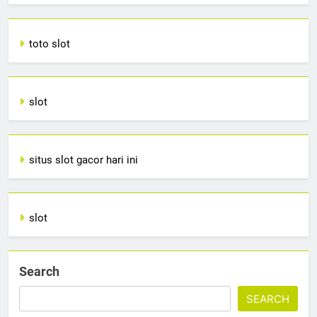
toto slot
slot
situs slot gacor hari ini
slot
Search
SEARCH