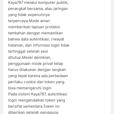
Kaya787 melalui komputer publik,
perangkat bersama, atau jaringan
yang tidak sepenuhnya
terpercaya.Mode aman
memberikan lapisan proteksi
tambahan dengan memastikan
bahwa data autentikasi, riwayat
halaman, dan informasi login tidak
tertinggal setelah sesi
ditutup.Meski demikian,
penggunaan mode privat tetap
harus dilakukan dengan langkah
yang tepat karena ada perbedaan
perilaku cookie dan token yang
bisa memengaruhi login
Pada sistem Kaya787, autentikasi
login mengandalkan token yang
bersifat sementara.Token ini
diberikan setelah pengguna