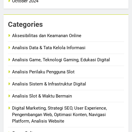
October 2024
Categories
Aksesibilitas dan Keamanan Online
Analisis Data & Tata Kelola Informasi
Analisis Game, Teknologi Gaming, Edukasi Digital
Analisis Perilaku Pengguna Slot
Analisis Sistem & Infrastruktur Digital
Analisis Slot & Waktu Bermain
Digital Marketing, Strategi SEO, User Experience,
Pengembangan Web, Optimasi Konten, Navigasi
Platform, Analisis Website