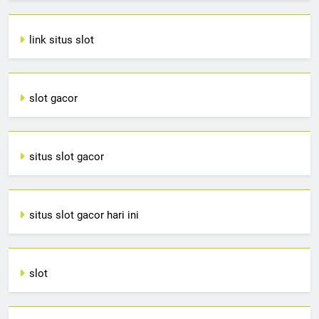
link situs slot
slot gacor
situs slot gacor
situs slot gacor hari ini
slot