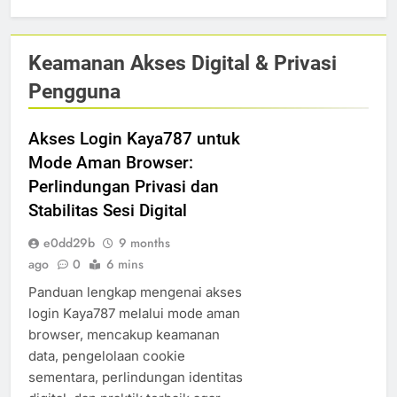
Keamanan Akses Digital & Privasi
Pengguna
Akses Login Kaya787 untuk
Mode Aman Browser:
Perlindungan Privasi dan
Stabilitas Sesi Digital
e0dd29b
9 months
ago
0
6 mins
Panduan lengkap mengenai akses
login Kaya787 melalui mode aman
browser, mencakup keamanan
data, pengelolaan cookie
sementara, perlindungan identitas