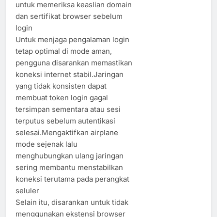
untuk memeriksa keaslian domain
dan sertifikat browser sebelum
login
Untuk menjaga pengalaman login
tetap optimal di mode aman,
pengguna disarankan memastikan
koneksi internet stabil.Jaringan
yang tidak konsisten dapat
membuat token login gagal
tersimpan sementara atau sesi
terputus sebelum autentikasi
selesai.Mengaktifkan airplane
mode sejenak lalu
menghubungkan ulang jaringan
sering membantu menstabilkan
koneksi terutama pada perangkat
seluler
Selain itu, disarankan untuk tidak
menggunakan ekstensi browser