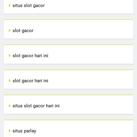
situs slot gacor
slot gacor
slot gacor hari ini
slot gacor hari ini
situs slot gacor hari ini
situs parlay