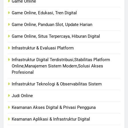
Game Online
Game Online, Edukasi, Tren Digital
Game Online, Panduan Slot, Update Harian
Game Online, Situs Terpercaya, Hiburan Digital
Infrastruktur & Evaluasi Platform
Infrastruktur Digital Terdistribusi,Stabilitas Platform
Online,Manajemen Sistem Modern,Solusi Akses
Profesional
Infrastruktur Teknologi & Observabilitas Sistem
Judi Online
Keamanan Akses Digital & Privasi Pengguna
Keamanan Aplikasi & Infrastruktur Digital