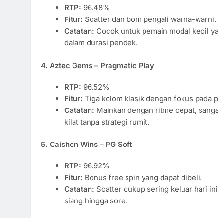
RTP:
96.48%
Fitur:
Scatter dan bom pengali warna-warni.
Catatan:
Cocok untuk pemain modal kecil yan
dalam durasi pendek.
4.
Aztec Gems – Pragmatic Play
RTP:
96.52%
Fitur:
Tiga kolom klasik dengan fokus pada p
Catatan:
Mainkan dengan ritme cepat, sanga
kilat tanpa strategi rumit.
5.
Caishen Wins – PG Soft
RTP:
96.92%
Fitur:
Bonus free spin yang dapat dibeli.
Catatan:
Scatter cukup sering keluar hari in
siang hingga sore.