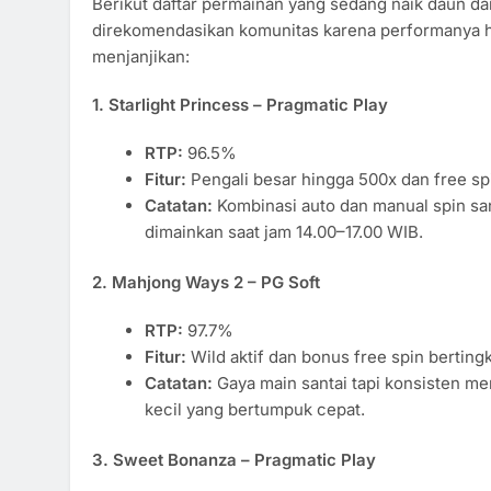
Berikut daftar permainan yang sedang naik daun d
direkomendasikan komunitas karena performanya ha
menjanjikan:
1.
Starlight Princess – Pragmatic Play
RTP:
96.5%
Fitur:
Pengali besar hingga 500x dan free s
Catatan:
Kombinasi auto dan manual spin san
dimainkan saat jam 14.00–17.00 WIB.
2.
Mahjong Ways 2 – PG Soft
RTP:
97.7%
Fitur:
Wild aktif dan bonus free spin bertingk
Catatan:
Gaya main santai tapi konsisten me
kecil yang bertumpuk cepat.
3.
Sweet Bonanza – Pragmatic Play