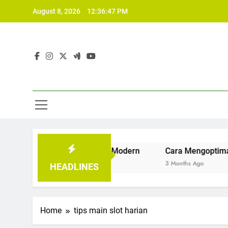
Skip
August 8, 2026
12:36:48 PM
to
content
Fun
FunCity33
rnatif di Browser Modern
Cara Mengoptimalkan Akses k
3 Months Ago
HEADLINES
Home
tips main slot harian