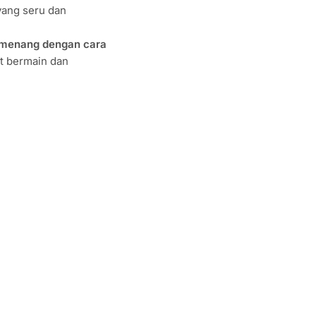
yang seru dan
menang dengan cara
t bermain dan