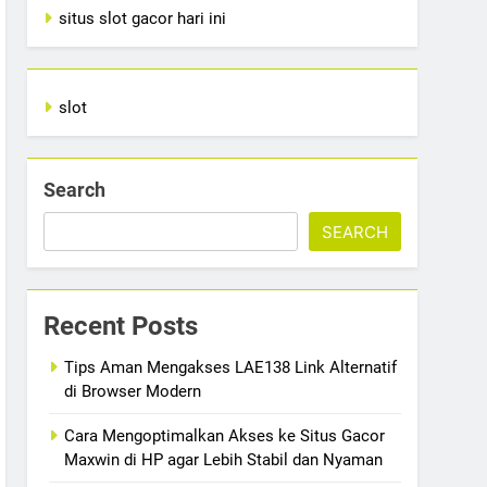
situs slot gacor hari ini
slot
Search
SEARCH
Recent Posts
Tips Aman Mengakses LAE138 Link Alternatif
di Browser Modern
Cara Mengoptimalkan Akses ke Situs Gacor
Maxwin di HP agar Lebih Stabil dan Nyaman