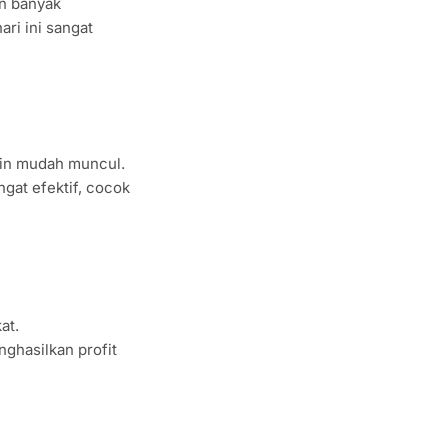
an banyak
ri ini sangat
pin mudah muncul.
gat efektif, cocok
at.
nghasilkan profit