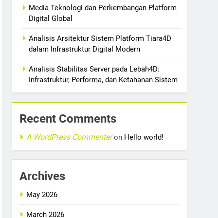
Media Teknologi dan Perkembangan Platform
Digital Global
Analisis Arsitektur Sistem Platform Tiara4D
dalam Infrastruktur Digital Modern
Analisis Stabilitas Server pada Lebah4D:
Infrastruktur, Performa, dan Ketahanan Sistem
Recent Comments
A WordPress Commenter
on
Hello world!
Archives
May 2026
March 2026