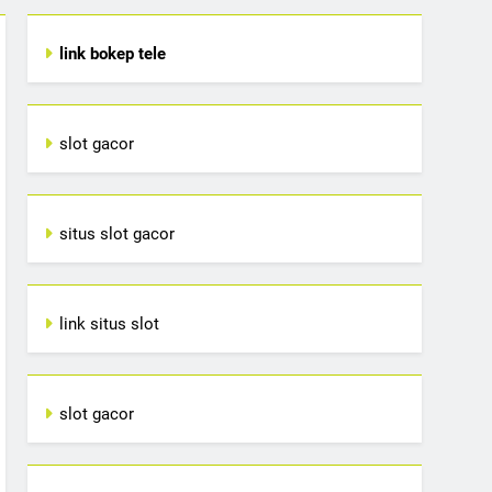
link bokep tele
slot gacor
situs slot gacor
link situs slot
slot gacor