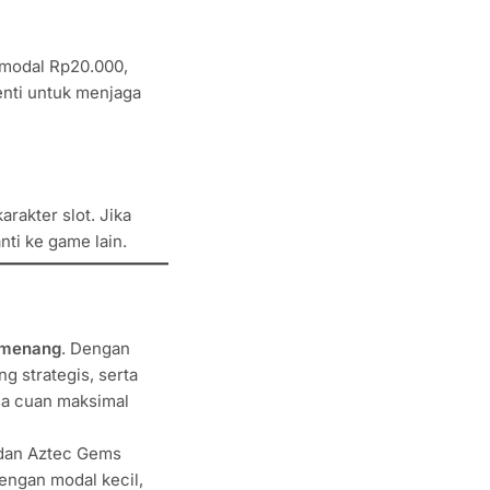
 modal Rp20.000,
enti untuk menjaga
rakter slot. Jika
ti ke game lain.
h menang
. Dengan
g strategis, serta
sa cuan maksimal
 dan Aztec Gems
engan modal kecil,