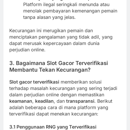
Platform ilegal seringkali menunda atau
menolak pembayaran kemenangan pemain
tanpa alasan yang jelas.
Kecurangan ini merugikan pemain dan
menciptakan pengalaman yang tidak adil, yang
dapat merusak kepercayaan dalam dunia
perjudian online.
3. Bagaimana Slot Gacor Terverifikasi
Membantu Tekan Kecurangan?
Slot gacor terverifikasi
memberikan solusi
terhadap masalah kecurangan yang sering terjadi
dalam perjudian online dengan memastikan
keamanan
,
keadilan
, dan
transparansi
. Berikut
adalah beberapa cara di mana platform yang
terverifikasi dapat menekan kecurangan:
3.1 Penggunaan RNG yang Terverifikasi