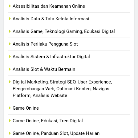
Aksesibilitas dan Keamanan Online
Analisis Data & Tata Kelola Informasi
Analisis Game, Teknologi Gaming, Edukasi Digital
Analisis Perilaku Pengguna Slot
Analisis Sistem & Infrastruktur Digital
Analisis Slot & Waktu Bermain
Digital Marketing, Strategi SEO, User Experience,
Pengembangan Web, Optimasi Konten, Navigasi
Platform, Analisis Website
Game Online
Game Online, Edukasi, Tren Digital
Game Online, Panduan Slot, Update Harian