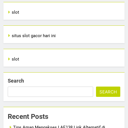
slot
situs slot gacor hari ini
slot
Search
SEARCH
Recent Posts
Tips Aman Mengakses LAE138 Link Alternatif di