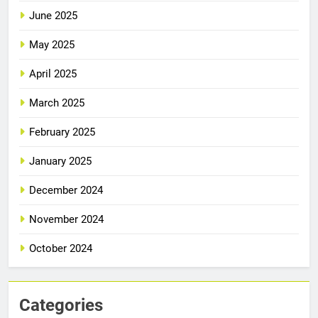
June 2025
May 2025
April 2025
March 2025
February 2025
January 2025
December 2024
November 2024
October 2024
Categories