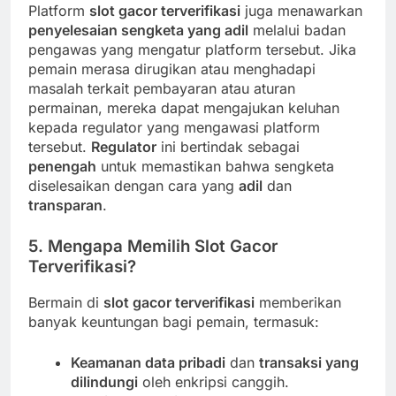
Platform
slot gacor terverifikasi
juga menawarkan
penyelesaian sengketa yang adil
melalui badan
pengawas yang mengatur platform tersebut. Jika
pemain merasa dirugikan atau menghadapi
masalah terkait pembayaran atau aturan
permainan, mereka dapat mengajukan keluhan
kepada regulator yang mengawasi platform
tersebut.
Regulator
ini bertindak sebagai
penengah
untuk memastikan bahwa sengketa
diselesaikan dengan cara yang
adil
dan
transparan
.
5. Mengapa Memilih Slot Gacor
Terverifikasi?
Bermain di
slot gacor terverifikasi
memberikan
banyak keuntungan bagi pemain, termasuk:
Keamanan data pribadi
dan
transaksi yang
dilindungi
oleh enkripsi canggih.