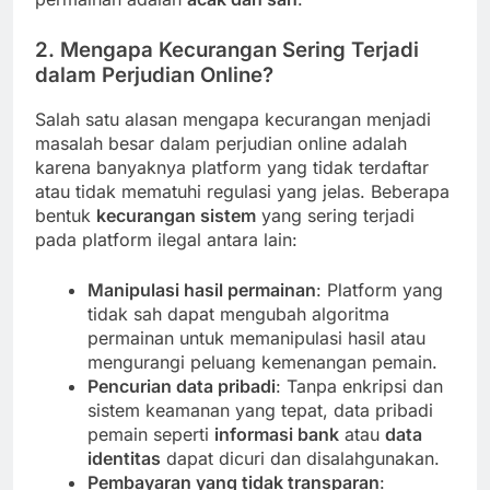
2. Mengapa Kecurangan Sering Terjadi
dalam Perjudian Online?
Salah satu alasan mengapa kecurangan menjadi
masalah besar dalam perjudian online adalah
karena banyaknya platform yang tidak terdaftar
atau tidak mematuhi regulasi yang jelas. Beberapa
bentuk
kecurangan sistem
yang sering terjadi
pada platform ilegal antara lain:
Manipulasi hasil permainan
: Platform yang
tidak sah dapat mengubah algoritma
permainan untuk memanipulasi hasil atau
mengurangi peluang kemenangan pemain.
Pencurian data pribadi
: Tanpa enkripsi dan
sistem keamanan yang tepat, data pribadi
pemain seperti
informasi bank
atau
data
identitas
dapat dicuri dan disalahgunakan.
Pembayaran yang tidak transparan
: