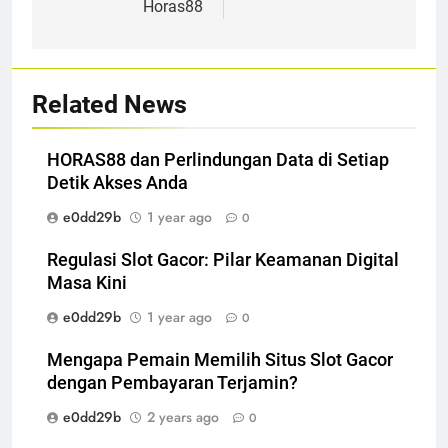
Horas88
Related News
HORAS88 dan Perlindungan Data di Setiap
Detik Akses Anda
e0dd29b
1 year ago
0
Regulasi Slot Gacor: Pilar Keamanan Digital
Masa Kini
e0dd29b
1 year ago
0
Mengapa Pemain Memilih Situs Slot Gacor
dengan Pembayaran Terjamin?
e0dd29b
2 years ago
0