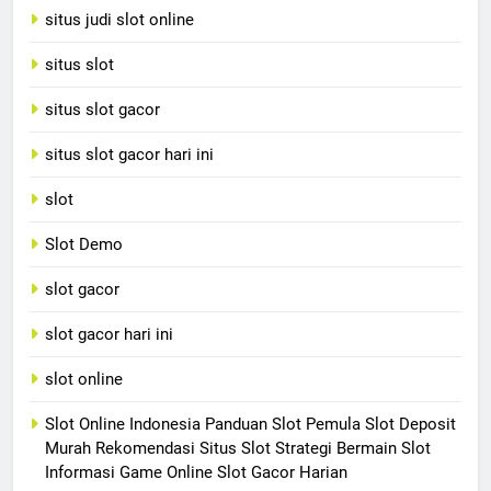
situs judi slot online
situs slot
situs slot gacor
situs slot gacor hari ini
slot
Slot Demo
slot gacor
slot gacor hari ini
slot online
Slot Online Indonesia Panduan Slot Pemula Slot Deposit
Murah Rekomendasi Situs Slot Strategi Bermain Slot
Informasi Game Online Slot Gacor Harian