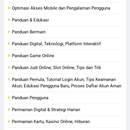
Optimasi Akses Mobile dan Pengalaman Pengguna
Panduan & Edukasi
Panduan Bermain
Panduan Digital, Teknologi, Platform Interaktif
Panduan Game Online
Panduan Judi Online, Slot Online, Tips dan Trik
Panduan Pemula, Tutorial Login Akun, Tips Keamanan
Akun, Edukasi Pengguna Baru, Proses Daftar Akun Aman
Panduan Pengguna
Permainan Digital & Strategi Harian
Permainan Kartu, Kasino Online, Hiburan