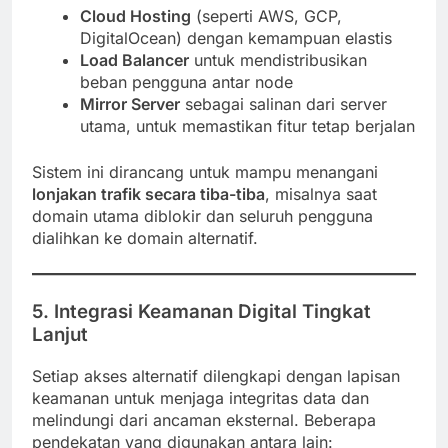
Cloud Hosting
(seperti AWS, GCP,
DigitalOcean) dengan kemampuan elastis
Load Balancer
untuk mendistribusikan
beban pengguna antar node
Mirror Server
sebagai salinan dari server
utama, untuk memastikan fitur tetap berjalan
Sistem ini dirancang untuk mampu menangani
lonjakan trafik secara tiba-tiba
, misalnya saat
domain utama diblokir dan seluruh pengguna
dialihkan ke domain alternatif.
5. Integrasi Keamanan Digital Tingkat
Lanjut
Setiap akses alternatif dilengkapi dengan lapisan
keamanan untuk menjaga integritas data dan
melindungi dari ancaman eksternal. Beberapa
pendekatan yang digunakan antara lain: