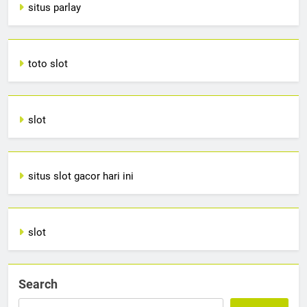
situs parlay
toto slot
slot
situs slot gacor hari ini
slot
Search