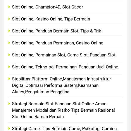
Slot Online, Champion4D, Slot Gacor
Slot Online, Kasino Online, Tips Bermain
Slot Online, Panduan Bermain Slot, Tips & Trik
Slot Online, Panduan Permainan, Casino Online
Slot Online, Permainan Slot, Game Slot, Panduan Slot
Slot Online, Teknologi Permainan, Panduan Judi Online
Stabilitas Platform Online,Manajemen Infrastruktur
Digital,Optimasi Performa Sistem,Keamanan
Akses,Pengalaman Pengguna
Strategi Bermain Slot Panduan Slot Online Aman
Manajemen Modal dan Risiko Tips Bermain Rasional
Slot Online Ramah Pemain
Strategi Game, Tips Bermain Game, Psikologi Gaming,