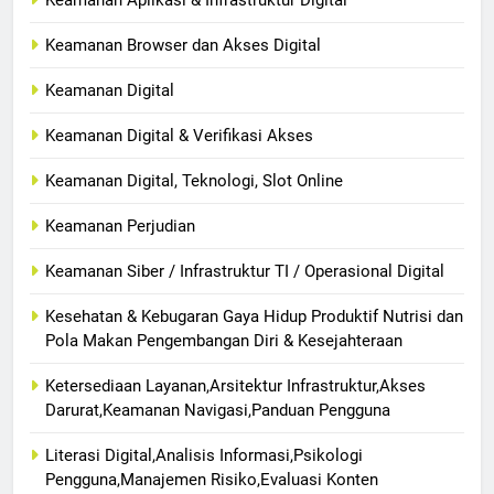
Keamanan Browser dan Akses Digital
Keamanan Digital
Keamanan Digital & Verifikasi Akses
Keamanan Digital, Teknologi, Slot Online
Keamanan Perjudian
Keamanan Siber / Infrastruktur TI / Operasional Digital
Kesehatan & Kebugaran Gaya Hidup Produktif Nutrisi dan
Pola Makan Pengembangan Diri & Kesejahteraan
Ketersediaan Layanan,Arsitektur Infrastruktur,Akses
Darurat,Keamanan Navigasi,Panduan Pengguna
Literasi Digital,Analisis Informasi,Psikologi
Pengguna,Manajemen Risiko,Evaluasi Konten