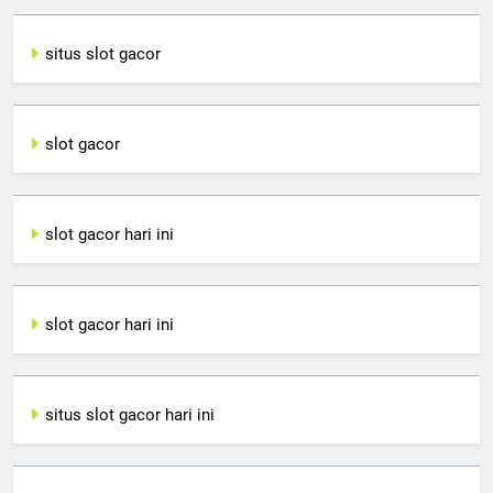
situs slot gacor
slot gacor
slot gacor hari ini
slot gacor hari ini
situs slot gacor hari ini