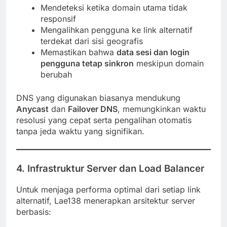
Mendeteksi ketika domain utama tidak
responsif
Mengalihkan pengguna ke link alternatif
terdekat dari sisi geografis
Memastikan bahwa
data sesi dan login
pengguna tetap sinkron
meskipun domain
berubah
DNS yang digunakan biasanya mendukung
Anycast
dan
Failover DNS
, memungkinkan waktu
resolusi yang cepat serta pengalihan otomatis
tanpa jeda waktu yang signifikan.
4. Infrastruktur Server dan Load Balancer
Untuk menjaga performa optimal dari setiap link
alternatif, Lae138 menerapkan arsitektur server
berbasis: