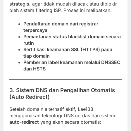
strategis
, agar tidak mudah dilacak atau diblokir
oleh sistem filtering ISP. Proses ini melibatkan:
Pendaftaran domain dari registrar
terpercaya
Pemantauan status blacklist domain secara
rutin
Sertifikasi keamanan SSL (HTTPS) pada
tiap domain
Pemberian label keamanan melalui DNSSEC
dan HSTS
3. Sistem DNS dan Pengalihan Otomatis
(Auto Redirect)
Setelah domain alternatif aktif, Lae138
menggunakan teknologi DNS cerdas dan sistem
auto-redirect
yang akan secara otomatis: