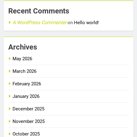
Recent Comments
A WordPress Commenter
on
Hello world!
Archives
May 2026
March 2026
February 2026
January 2026
December 2025
November 2025
October 2025