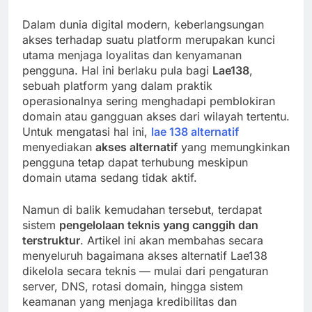
Dalam dunia digital modern, keberlangsungan
akses terhadap suatu platform merupakan kunci
utama menjaga loyalitas dan kenyamanan
pengguna. Hal ini berlaku pula bagi
Lae138
,
sebuah platform yang dalam praktik
operasionalnya sering menghadapi pemblokiran
domain atau gangguan akses dari wilayah tertentu.
Untuk mengatasi hal ini,
lae 138 alternatif
menyediakan
akses alternatif
yang memungkinkan
pengguna tetap dapat terhubung meskipun
domain utama sedang tidak aktif.
Namun di balik kemudahan tersebut, terdapat
sistem
pengelolaan teknis yang canggih dan
terstruktur
. Artikel ini akan membahas secara
menyeluruh bagaimana akses alternatif Lae138
dikelola secara teknis — mulai dari pengaturan
server, DNS, rotasi domain, hingga sistem
keamanan yang menjaga kredibilitas dan