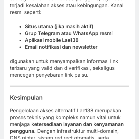
terjadi kesalahan akses atau kebingungan. Kanal
resmi seperti:
Situs utama (jika masih aktif)
Grup Telegram atau WhatsApp resmi
Aplikasi mobile Lae138
Email notifikasi dan newsletter
digunakan untuk menyampaikan informasi link
terbaru yang valid dan diverifikasi, sekaligus
mencegah penyebaran link palsu.
Kesimpulan
Pengelolaan akses alternatif Lae138 merupakan
proses teknis yang kompleks namun vital untuk
menjaga
ketersediaan layanan dan kenyamanan
pengguna
. Dengan infrastruktur multi-domain,
DNS pintar, sistem redirect otomatis, serta