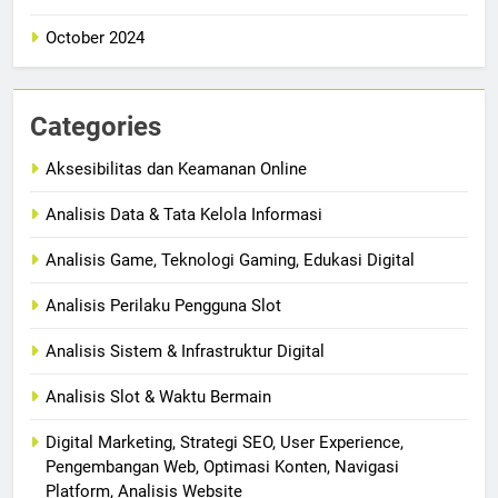
October 2024
Categories
Aksesibilitas dan Keamanan Online
Analisis Data & Tata Kelola Informasi
Analisis Game, Teknologi Gaming, Edukasi Digital
Analisis Perilaku Pengguna Slot
Analisis Sistem & Infrastruktur Digital
Analisis Slot & Waktu Bermain
Digital Marketing, Strategi SEO, User Experience,
Pengembangan Web, Optimasi Konten, Navigasi
Platform, Analisis Website