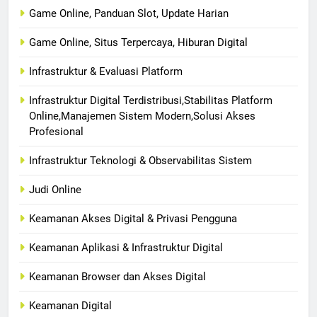
Game Online, Panduan Slot, Update Harian
Game Online, Situs Terpercaya, Hiburan Digital
Infrastruktur & Evaluasi Platform
Infrastruktur Digital Terdistribusi,Stabilitas Platform
Online,Manajemen Sistem Modern,Solusi Akses
Profesional
Infrastruktur Teknologi & Observabilitas Sistem
Judi Online
Keamanan Akses Digital & Privasi Pengguna
Keamanan Aplikasi & Infrastruktur Digital
Keamanan Browser dan Akses Digital
Keamanan Digital