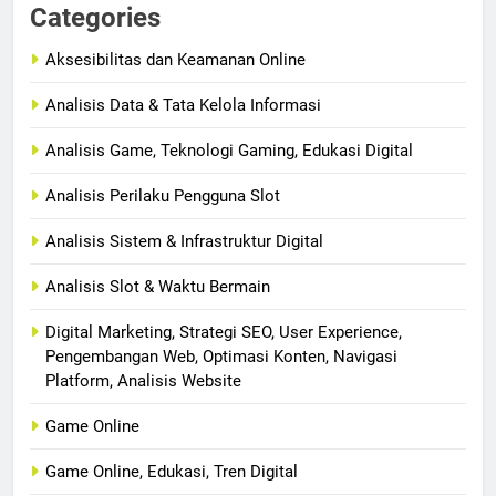
Categories
Aksesibilitas dan Keamanan Online
Analisis Data & Tata Kelola Informasi
Analisis Game, Teknologi Gaming, Edukasi Digital
Analisis Perilaku Pengguna Slot
Analisis Sistem & Infrastruktur Digital
Analisis Slot & Waktu Bermain
Digital Marketing, Strategi SEO, User Experience,
Pengembangan Web, Optimasi Konten, Navigasi
Platform, Analisis Website
Game Online
Game Online, Edukasi, Tren Digital