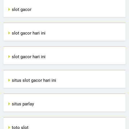
slot gacor
slot gacor hari ini
slot gacor hari ini
situs slot gacor hari ini
situs parlay
toto slot