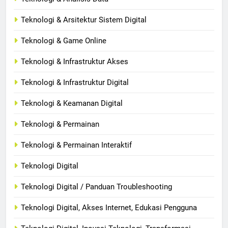
Teknologi & Arsitektur Sistem Digital
Teknologi & Game Online
Teknologi & Infrastruktur Akses
Teknologi & Infrastruktur Digital
Teknologi & Keamanan Digital
Teknologi & Permainan
Teknologi & Permainan Interaktif
Teknologi Digital
Teknologi Digital / Panduan Troubleshooting
Teknologi Digital, Akses Internet, Edukasi Pengguna