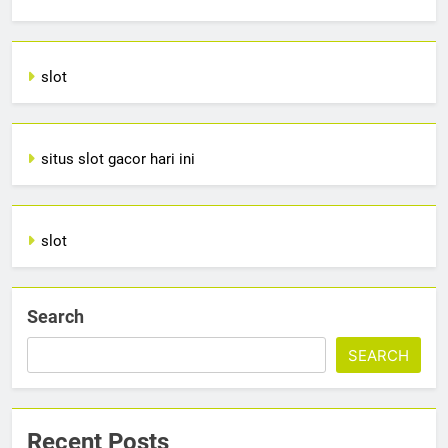
slot
situs slot gacor hari ini
slot
Search
SEARCH
Recent Posts