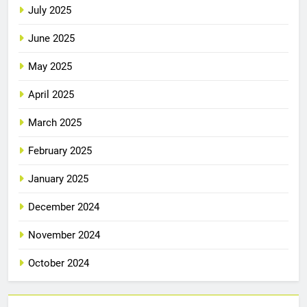
July 2025
June 2025
May 2025
April 2025
March 2025
February 2025
January 2025
December 2024
November 2024
October 2024