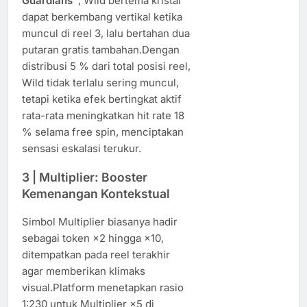
Guardians”
, Wild bertema kristal
dapat berkembang vertikal ketika
muncul di reel 3, lalu bertahan dua
putaran gratis tambahan.Dengan
distribusi 5 % dari total posisi reel,
Wild tidak terlalu sering muncul,
tetapi ketika efek bertingkat aktif
rata-rata meningkatkan hit rate 18
% selama free spin, menciptakan
sensasi eskalasi terukur.
3 | Multiplier: Booster
Kemenangan Kontekstual
Simbol Multiplier biasanya hadir
sebagai token ×2 hingga ×10,
ditempatkan pada reel terakhir
agar memberikan klimaks
visual.Platform menetapkan rasio
1:230 untuk Multiplier ×5 di