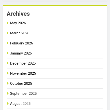
Archives
May 2026
March 2026
February 2026
January 2026
December 2025
November 2025
October 2025
September 2025
August 2025