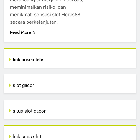
meminimalkan risiko, dan
menikmati sensasi slot Horas88
secara berkelanjutan.
Read More
link bokep tele
slot gacor
situs slot gacor
link situs slot