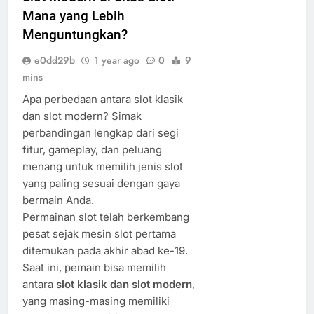
Mana yang Lebih
Menguntungkan?
e0dd29b
1 year ago
0
9
mins
Apa perbedaan antara slot klasik
dan slot modern? Simak
perbandingan lengkap dari segi
fitur, gameplay, dan peluang
menang untuk memilih jenis slot
yang paling sesuai dengan gaya
bermain Anda.
Permainan slot telah berkembang
pesat sejak mesin slot pertama
ditemukan pada akhir abad ke-19.
Saat ini, pemain bisa memilih
antara
slot klasik dan slot modern
,
yang masing-masing memiliki