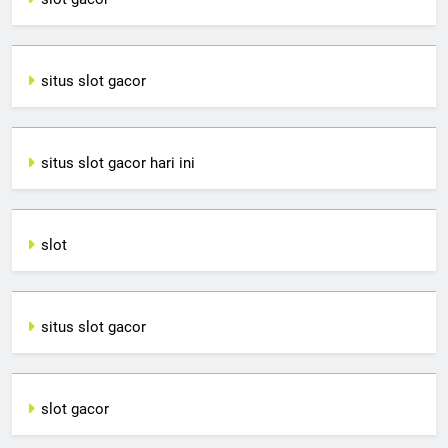
situs slot gacor
situs slot gacor hari ini
slot
situs slot gacor
slot gacor