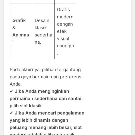
Grafis
modern
Grafik
Desain
dengan
&
klasik
efek
Animas
sederha
visual
i
na.
canggih
.
Pada akhirnya, pilihan tergantung
pada gaya bermain dan preferensi
Anda.
✔
Jika Anda menginginkan
permainan sederhana dan santai,
pilih slot klasik.
✔
Jika Anda mencari pengalaman
yang lebih dinamis dengan
peluang menang lebih besar, slot
modern adalah pilihan terbaik.