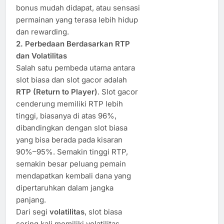
bonus mudah didapat, atau sensasi
permainan yang terasa lebih hidup
dan rewarding.
2. Perbedaan Berdasarkan RTP
dan Volatilitas
Salah satu pembeda utama antara
slot biasa dan slot gacor adalah
RTP (Return to Player)
. Slot gacor
cenderung memiliki RTP lebih
tinggi, biasanya di atas 96%,
dibandingkan dengan slot biasa
yang bisa berada pada kisaran
90%–95%. Semakin tinggi RTP,
semakin besar peluang pemain
mendapatkan kembali dana yang
dipertaruhkan dalam jangka
panjang.
Dari segi
volatilitas
, slot biasa
sering kali memiliki volatilitas