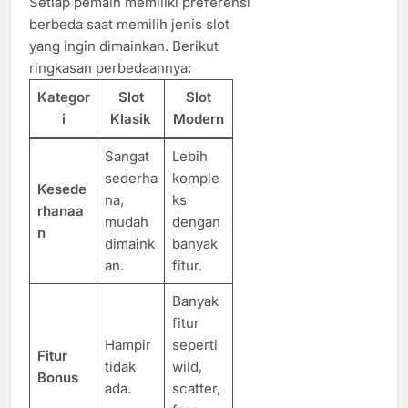
Setiap pemain memiliki preferensi
berbeda saat memilih jenis slot
yang ingin dimainkan. Berikut
ringkasan perbedaannya:
Kategor
Slot
Slot
i
Klasik
Modern
Sangat
Lebih
sederha
komple
Kesede
na,
ks
rhanaa
mudah
dengan
n
dimaink
banyak
an.
fitur.
Banyak
fitur
Hampir
seperti
Fitur
tidak
wild,
Bonus
ada.
scatter,