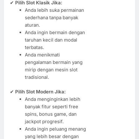
✔
Pilih Slot Klasik Jika:
Anda lebih suka permainan
sederhana tanpa banyak
aturan.
Anda ingin bermain dengan
taruhan kecil dan modal
terbatas.
Anda menikmati
pengalaman bermain yang
mirip dengan mesin slot
tradisional.
✔
Pilih Slot Modern Jika:
Anda menginginkan lebih
banyak fitur seperti free
spins, bonus game, dan
jackpot progresif.
Anda ingin peluang menang
yang lebih besar dengan