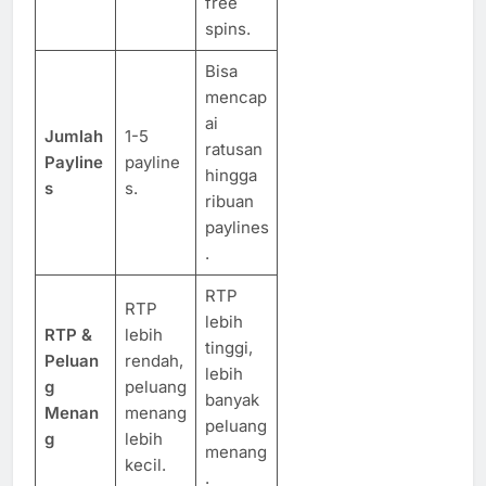
free
spins.
Bisa
mencap
ai
Jumlah
1-5
ratusan
Payline
payline
hingga
s
s.
ribuan
paylines
.
RTP
RTP
lebih
RTP &
lebih
tinggi,
Peluan
rendah,
lebih
g
peluang
banyak
Menan
menang
peluang
g
lebih
menang
kecil.
.