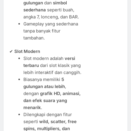
gulungan
dan
simbol
sederhana
seperti buah,
angka 7, lonceng, dan BAR.
Gameplay yang sederhana
tanpa banyak fitur
tambahan.
✔
Slot Modern
Slot modern adalah
versi
terbaru
dari slot klasik yang
lebih interaktif dan canggih.
Biasanya memiliki
5
gulungan atau lebih
,
dengan
grafik HD, animasi,
dan efek suara yang
menarik
.
Dilengkapi dengan fitur
seperti
wild, scatter, free
spins, multipliers, dan