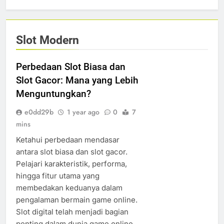
Slot Modern
Perbedaan Slot Biasa dan
Slot Gacor: Mana yang Lebih
Menguntungkan?
e0dd29b
1 year ago
0
7
mins
Ketahui perbedaan mendasar
antara slot biasa dan slot gacor.
Pelajari karakteristik, performa,
hingga fitur utama yang
membedakan keduanya dalam
pengalaman bermain game online.
Slot digital telah menjadi bagian
penting dalam dunia game online