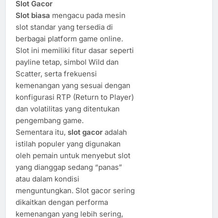
Slot Gacor
Slot biasa
mengacu pada mesin
slot standar yang tersedia di
berbagai platform game online.
Slot ini memiliki fitur dasar seperti
payline tetap, simbol Wild dan
Scatter, serta frekuensi
kemenangan yang sesuai dengan
konfigurasi RTP (Return to Player)
dan volatilitas yang ditentukan
pengembang game.
Sementara itu,
slot gacor
adalah
istilah populer yang digunakan
oleh pemain untuk menyebut slot
yang dianggap sedang “panas”
atau dalam kondisi
menguntungkan. Slot gacor sering
dikaitkan dengan performa
kemenangan yang lebih sering,