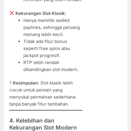
Kekurangan Slot Klasik:
Hanya memiliki sedikit
paylines, sehingga peluang
menang lebih kecil.
Tidak ada fitur bonus
seperti free spins atau
jackpot progresif.
RTP lebih rendah
dibandingkan slot modern.
?
Kesimpulan:
Slot klasik lebih
cocok untuk pemain yang
menyukai permainan sederhana
tanpa banyak fitur tambahan.
4. Kelebihan dan
Kekurangan Slot Modern