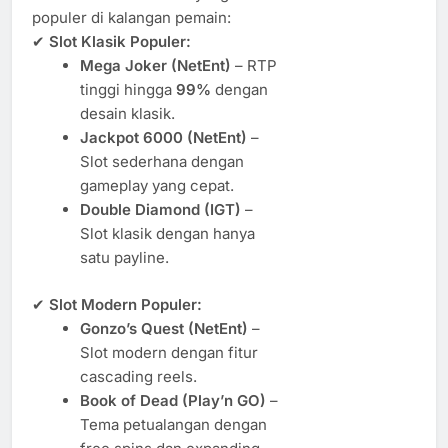
populer di kalangan pemain:
✔
Slot Klasik Populer:
Mega Joker (NetEnt)
– RTP
tinggi hingga
99%
dengan
desain klasik.
Jackpot 6000 (NetEnt)
–
Slot sederhana dengan
gameplay yang cepat.
Double Diamond (IGT)
–
Slot klasik dengan hanya
satu payline.
✔
Slot Modern Populer:
Gonzo’s Quest (NetEnt)
–
Slot modern dengan fitur
cascading reels.
Book of Dead (Play’n GO)
–
Tema petualangan dengan