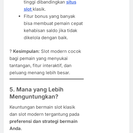
tinggi dibandingkan
situs
slot
klasik.
Fitur bonus yang banyak
bisa membuat pemain cepat
kehabisan saldo jika tidak
dikelola dengan baik.
?
Kesimpulan:
Slot modern cocok
bagi pemain yang menyukai
tantangan, fitur interaktif, dan
peluang menang lebih besar.
5. Mana yang Lebih
Menguntungkan?
Keuntungan bermain slot klasik
dan slot modern tergantung pada
preferensi dan strategi bermain
Anda
.