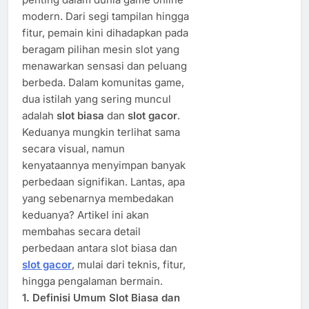
modern. Dari segi tampilan hingga
fitur, pemain kini dihadapkan pada
beragam pilihan mesin slot yang
menawarkan sensasi dan peluang
berbeda. Dalam komunitas game,
dua istilah yang sering muncul
adalah
slot biasa
dan
slot gacor
.
Keduanya mungkin terlihat sama
secara visual, namun
kenyataannya menyimpan banyak
perbedaan signifikan. Lantas, apa
yang sebenarnya membedakan
keduanya? Artikel ini akan
membahas secara detail
perbedaan antara slot biasa dan
slot gacor
, mulai dari teknis, fitur,
hingga pengalaman bermain.
1. Definisi Umum Slot Biasa dan