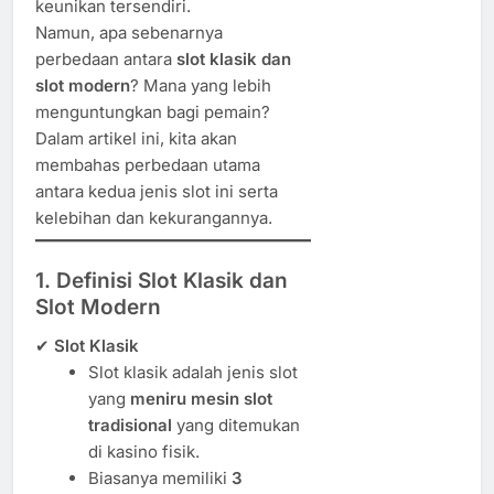
keunikan tersendiri.
Namun, apa sebenarnya
perbedaan antara
slot klasik dan
slot modern
? Mana yang lebih
menguntungkan bagi pemain?
Dalam artikel ini, kita akan
membahas perbedaan utama
antara kedua jenis slot ini serta
kelebihan dan kekurangannya.
1. Definisi Slot Klasik dan
Slot Modern
✔
Slot Klasik
Slot klasik adalah jenis slot
yang
meniru mesin slot
tradisional
yang ditemukan
di kasino fisik.
Biasanya memiliki
3