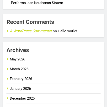
Performa, dan Ketahanan Sistem
Recent Comments
A WordPress Commenter
on
Hello world!
Archives
May 2026
March 2026
February 2026
January 2026
December 2025