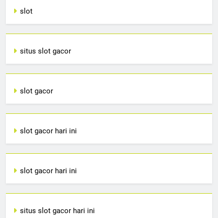
slot
situs slot gacor
slot gacor
slot gacor hari ini
slot gacor hari ini
situs slot gacor hari ini