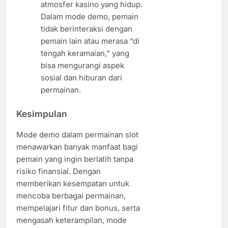
atmosfer kasino yang hidup.
Dalam mode demo, pemain
tidak berinteraksi dengan
pemain lain atau merasa “di
tengah keramaian,” yang
bisa mengurangi aspek
sosial dan hiburan dari
permainan.
Kesimpulan
Mode demo dalam permainan slot
menawarkan banyak manfaat bagi
pemain yang ingin berlatih tanpa
risiko finansial. Dengan
memberikan kesempatan untuk
mencoba berbagai permainan,
mempelajari fitur dan bonus, serta
mengasah keterampilan, mode