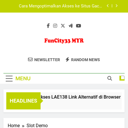
Skip
Media Teknologi dan Perkembangan Platform
to
Digital Global
content
Analisis Arsitektur Sistem Platform Tiara4D
dalam Infrastruktur Digital Modern
Tips Aman Mengakses LAE138 Link Alternatif di
Browser Modern
Cara Mengoptimalkan Akses ke Situs Gacor
Maxwin di HP agar Lebih Stabil dan Nyaman
FunCity33 MYR
FunCity33 MYR Menawarkan Berbagai
Media Teknologi dan Perkembangan Platform
NEWSLETTER
RANDOM NEWS
Digital Global
Permainan Judi Online Dengan Peluang
Analisis Arsitektur Sistem Platform Tiara4D
Menang Tinggi Dan Layanan
dalam Infrastruktur Digital Modern
MENU
Terpercaya.
ps Aman Mengakses LAE138 Link Alternatif di Browser Moder
HEADLINES
onths Ago
Home
Slot Demo