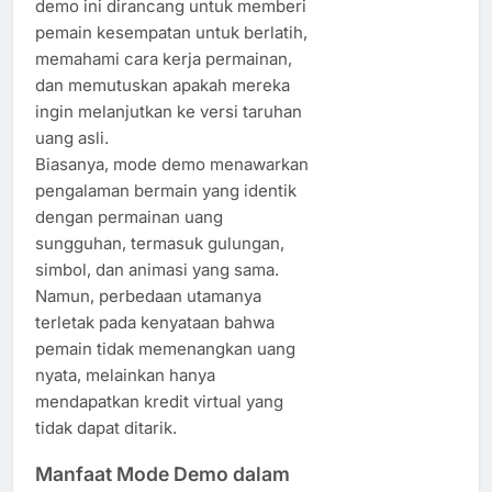
demo ini dirancang untuk memberi
pemain kesempatan untuk berlatih,
memahami cara kerja permainan,
dan memutuskan apakah mereka
ingin melanjutkan ke versi taruhan
uang asli.
Biasanya, mode demo menawarkan
pengalaman bermain yang identik
dengan permainan uang
sungguhan, termasuk gulungan,
simbol, dan animasi yang sama.
Namun, perbedaan utamanya
terletak pada kenyataan bahwa
pemain tidak memenangkan uang
nyata, melainkan hanya
mendapatkan kredit virtual yang
tidak dapat ditarik.
Manfaat Mode Demo dalam