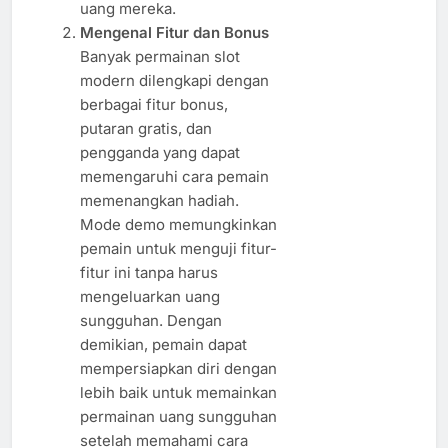
uang mereka.
Mengenal Fitur dan Bonus
Banyak permainan slot
modern dilengkapi dengan
berbagai fitur bonus,
putaran gratis, dan
pengganda yang dapat
memengaruhi cara pemain
memenangkan hadiah.
Mode demo memungkinkan
pemain untuk menguji fitur-
fitur ini tanpa harus
mengeluarkan uang
sungguhan. Dengan
demikian, pemain dapat
mempersiapkan diri dengan
lebih baik untuk memainkan
permainan uang sungguhan
setelah memahami cara