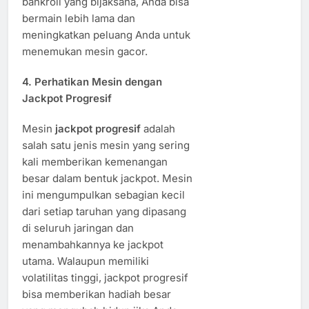
bankroll yang bijaksana, Anda bisa
bermain lebih lama dan
meningkatkan peluang Anda untuk
menemukan mesin gacor.
4.
Perhatikan Mesin dengan
Jackpot Progresif
Mesin
jackpot progresif
adalah
salah satu jenis mesin yang sering
kali memberikan kemenangan
besar dalam bentuk jackpot. Mesin
ini mengumpulkan sebagian kecil
dari setiap taruhan yang dipasang
di seluruh jaringan dan
menambahkannya ke jackpot
utama. Walaupun memiliki
volatilitas tinggi, jackpot progresif
bisa memberikan hadiah besar