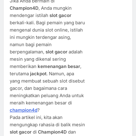
Jika Anda bermain di
Champion4D
, Anda mungkin
mendengar istilah
slot gacor
berkali-kali. Bagi pemain yang baru
mengenal dunia slot online, istilah
ini mungkin terdengar asing,
namun bagi pemain
berpengalaman,
slot gacor
adalah
mesin yang dikenal sering
memberikan
kemenangan besar
,
terutama
jackpot
. Namun, apa
yang membuat sebuah slot disebut
gacor, dan bagaimana cara
meningkatkan peluang Anda untuk
meraih kemenangan besar di
champion4d
?
Pada artikel ini, kita akan
mengungkap rahasia di balik mesin
slot gacor
di
Champion4D
dan