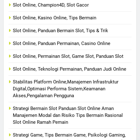
Slot Online, Champion4D, Slot Gacor
Slot Online, Kasino Online, Tips Bermain
Slot Online, Panduan Bermain Slot, Tips & Trik
Slot Online, Panduan Permainan, Casino Online
Slot Online, Permainan Slot, Game Slot, Panduan Slot
Slot Online, Teknologi Permainan, Panduan Judi Online
Stabilitas Platform Online,Manajemen Infrastruktur
Digital,Optimasi Performa Sistem,Keamanan
Akses,Pengalaman Pengguna
Strategi Bermain Slot Panduan Slot Online Aman
Manajemen Modal dan Risiko Tips Bermain Rasional
Slot Online Ramah Pemain
Strategi Game, Tips Bermain Game, Psikologi Gaming,