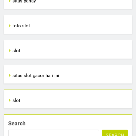
situs parlay
toto slot
slot
situs slot gacor hari ini
slot
Search
SEARCH