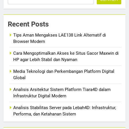
Recent Posts
Tips Aman Mengakses LAE138 Link Alternatif di
Browser Modern
Cara Mengoptimalkan Akses ke Situs Gacor Maxwin di
HP agar Lebih Stabil dan Nyaman
Media Teknologi dan Perkembangan Platform Digital
Global
Analisis Arsitektur Sistem Platform Tiara4D dalam
Infrastruktur Digital Modern
Analisis Stabilitas Server pada Lebah4D: Infrastruktur,
Performa, dan Ketahanan Sistem