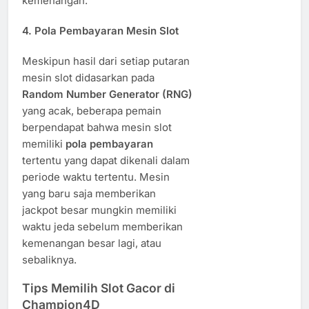
kemenangan.
4.
Pola Pembayaran Mesin Slot
Meskipun hasil dari setiap putaran
mesin slot didasarkan pada
Random Number Generator (RNG)
yang acak, beberapa pemain
berpendapat bahwa mesin slot
memiliki
pola pembayaran
tertentu yang dapat dikenali dalam
periode waktu tertentu. Mesin
yang baru saja memberikan
jackpot besar mungkin memiliki
waktu jeda sebelum memberikan
kemenangan besar lagi, atau
sebaliknya.
Tips Memilih Slot Gacor di
Champion4D