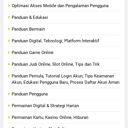
Optimasi Akses Mobile dan Pengalaman Pengguna
Panduan & Edukasi
Panduan Bermain
Panduan Digital, Teknologi, Platform Interaktif
Panduan Game Online
Panduan Judi Online, Slot Online, Tips dan Trik
Panduan Pemula, Tutorial Login Akun, Tips Keamanan
Akun, Edukasi Pengguna Baru, Proses Daftar Akun Aman
Panduan Pengguna
Permainan Digital & Strategi Harian
Permainan Kartu, Kasino Online, Hiburan