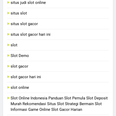
situs judi slot online
situs slot
situs slot gacor
situs slot gacor hari ini
slot
Slot Demo
slot gacor
slot gacor hari ini
slot online
Slot Online Indonesia Panduan Slot Pemula Slot Deposit
Murah Rekomendasi Situs Slot Strategi Bermain Slot
Informasi Game Online Slot Gacor Harian