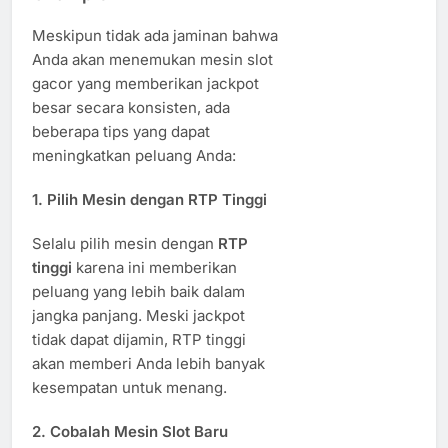
Meskipun tidak ada jaminan bahwa
Anda akan menemukan mesin slot
gacor yang memberikan jackpot
besar secara konsisten, ada
beberapa tips yang dapat
meningkatkan peluang Anda:
1.
Pilih Mesin dengan RTP Tinggi
Selalu pilih mesin dengan
RTP
tinggi
karena ini memberikan
peluang yang lebih baik dalam
jangka panjang. Meski jackpot
tidak dapat dijamin, RTP tinggi
akan memberi Anda lebih banyak
kesempatan untuk menang.
2.
Cobalah Mesin Slot Baru