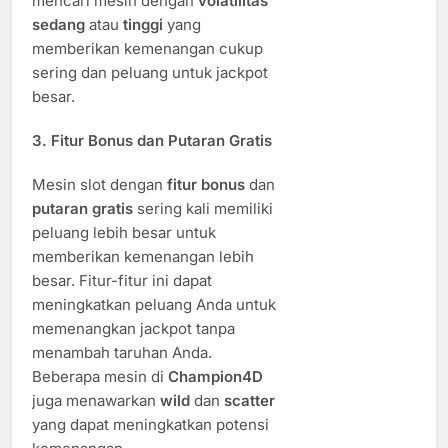
mencari mesin dengan
volatilitas
sedang
atau
tinggi
yang
memberikan kemenangan cukup
sering dan peluang untuk jackpot
besar.
3.
Fitur Bonus dan Putaran Gratis
Mesin slot dengan
fitur bonus
dan
putaran gratis
sering kali memiliki
peluang lebih besar untuk
memberikan kemenangan lebih
besar. Fitur-fitur ini dapat
meningkatkan peluang Anda untuk
memenangkan jackpot tanpa
menambah taruhan Anda.
Beberapa mesin di
Champion4D
juga menawarkan
wild
dan
scatter
yang dapat meningkatkan potensi