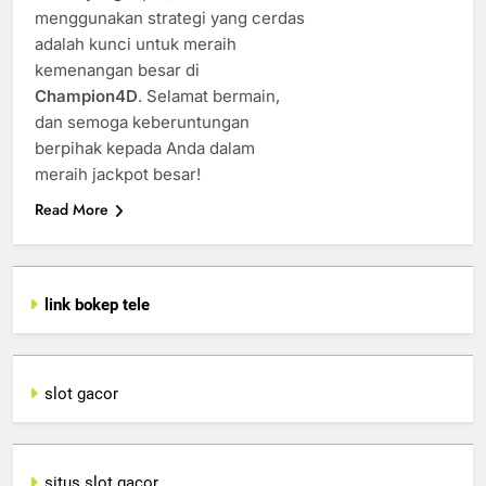
menggunakan strategi yang cerdas
adalah kunci untuk meraih
kemenangan besar di
Champion4D
. Selamat bermain,
dan semoga keberuntungan
berpihak kepada Anda dalam
meraih jackpot besar!
Read More
link bokep tele
slot gacor
situs slot gacor