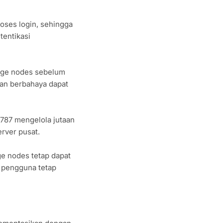
ses login, sehingga
tentikasi
 edge nodes sebelum
gan berbahaya dapat
a787 mengelola jutaan
rver pusat.
ge nodes tetap dapat
 pengguna tetap