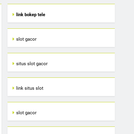
link bokep tele
slot gacor
situs slot gacor
link situs slot
slot gacor