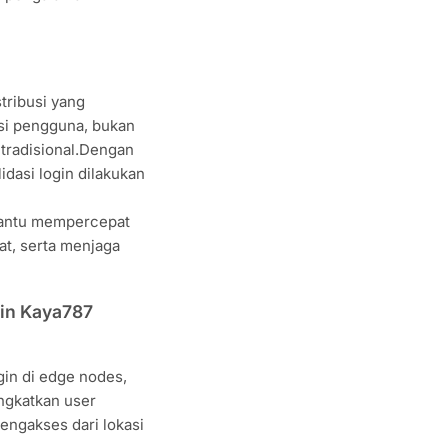
tribusi yang
si pengguna, bukan
 tradisional.Dengan
lidasi login dilakukan
bantu mempercepat
at, serta menjaga
in Kaya787
in di edge nodes,
ngkatkan user
engakses dari lokasi