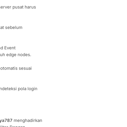
erver pusat harus
tat sebelum
nd Event
ruh edge nodes.
otomatis sesuai
deteksi pola login
aya787
menghadirkan