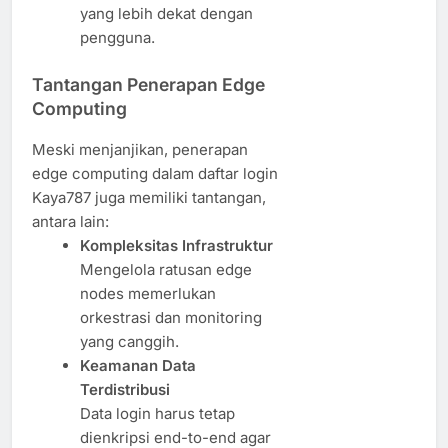
yang lebih dekat dengan
pengguna.
Tantangan Penerapan Edge
Computing
Meski menjanjikan, penerapan
edge computing dalam daftar login
Kaya787 juga memiliki tantangan,
antara lain:
Kompleksitas Infrastruktur
Mengelola ratusan edge
nodes memerlukan
orkestrasi dan monitoring
yang canggih.
Keamanan Data
Terdistribusi
Data login harus tetap
dienkripsi end-to-end agar