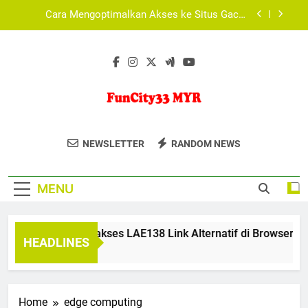
Skip
Media Teknologi dan Perkembangan Platform
to
Digital Global
content
Analisis Arsitektur Sistem Platform Tiara4D
dalam Infrastruktur Digital Modern
Tips Aman Mengakses LAE138 Link Alternatif di
Browser Modern
Cara Mengoptimalkan Akses ke Situs Gacor
Maxwin di HP agar Lebih Stabil dan Nyaman
FunCity33 MYR
FunCity33 MYR Menawarkan Berbagai
Media Teknologi dan Perkembangan Platform
NEWSLETTER
RANDOM NEWS
Digital Global
Permainan Judi Online Dengan Peluang
Analisis Arsitektur Sistem Platform Tiara4D
Menang Tinggi Dan Layanan
dalam Infrastruktur Digital Modern
MENU
Terpercaya.
ips Aman Mengakses LAE138 Link Alternatif di Browser Mode
HEADLINES
 Months Ago
Home
edge computing