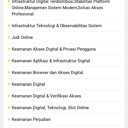
Infrastruktur Digital Terdistribusi,Stabilitas Platform
Online,Manajemen Sistem Modern,Solusi Akses
Profesional
Infrastruktur Teknologi & Observabilitas Sistem
Judi Online
Keamanan Akses Digital & Privasi Pengguna
Keamanan Aplikasi & Infrastruktur Digital
Keamanan Browser dan Akses Digital
Keamanan Digital
Keamanan Digital & Verifikasi Akses
Keamanan Digital, Teknologi, Slot Online
Keamanan Perjudian