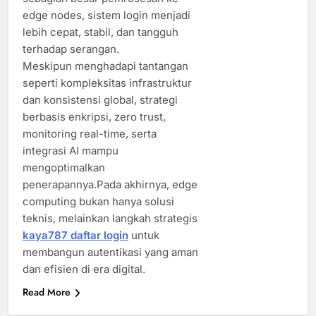
edge nodes, sistem login menjadi
lebih cepat, stabil, dan tangguh
terhadap serangan.
Meskipun menghadapi tantangan
seperti kompleksitas infrastruktur
dan konsistensi global, strategi
berbasis enkripsi, zero trust,
monitoring real-time, serta
integrasi AI mampu
mengoptimalkan
penerapannya.Pada akhirnya, edge
computing bukan hanya solusi
teknis, melainkan langkah strategis
kaya787 daftar login
untuk
membangun autentikasi yang aman
dan efisien di era digital.
Read More