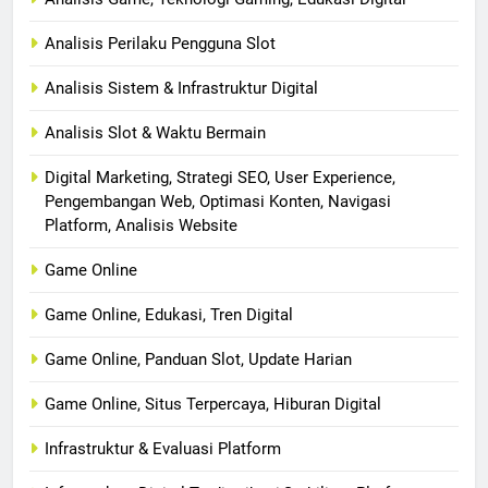
Analisis Perilaku Pengguna Slot
Analisis Sistem & Infrastruktur Digital
Analisis Slot & Waktu Bermain
Digital Marketing, Strategi SEO, User Experience,
Pengembangan Web, Optimasi Konten, Navigasi
Platform, Analisis Website
Game Online
Game Online, Edukasi, Tren Digital
Game Online, Panduan Slot, Update Harian
Game Online, Situs Terpercaya, Hiburan Digital
Infrastruktur & Evaluasi Platform