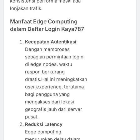
konsistensi performa meski ada
lonjakan trafik.
Manfaat Edge Computing
dalam Daftar Login Kaya787
Kecepatan Autentikasi
Dengan memproses
sebagian permintaan login
di edge nodes, waktu
respon berkurang
drastis.Hal ini meningkatkan
user experience, terutama
bagi pengguna yang
mengakses dari lokasi
geografis jauh dari server
pusat.
Reduksi Latency
Edge computing
menurunkan delay dalam