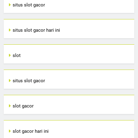
situs slot gacor
situs slot gacor hari ini
slot
situs slot gacor
slot gacor
slot gacor hari ini